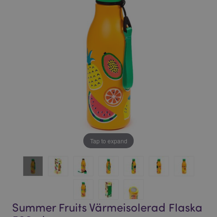
bildgalleriet
bildgalleriet
Tap to expand
Summer Fruits Värmeisolerad Flaska