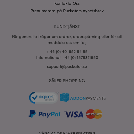
www.puckator.se
Kontakta Oss
Prenumerera på Puckators nyhetsbrev
section_data_ids
1 d
Adobe Inc.
www.puckator.se
KUNDTJÄNST
För generella frågor om ordrar, orderspårning eller för att
meddela oss om fel;
product_data_storage
1 d
Adobe Inc.
+ 46 (0) 40-682 94 95
www.puckator.se
International: +44 (0) 1579321550
support@puckator.se
form_key
1 dag
Adobe Inc.
tim
.www.puckator.se
SÄKER SHOPPING
X-Magento-Vary
1 dag
Adobe Inc.
tim
www.puckator.se
VÅRA ANDRA WEBBPLATSER