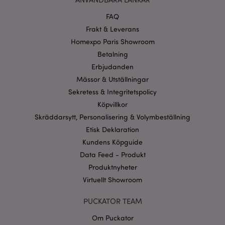
Funktioner
FAQ
Strikt nödvändiga cookies tillåter grundläggande
Frakt & Leverans
webbplatsfunktionalitet såsom användarinloggning
och kontohantering. Webbplatsen kan inte
Homexpo Paris Showroom
användas korrekt utan strikt nödvändiga cookies.
Betalning
Provider
/
Erbjudanden
Namn
Utg
Domän
Mässor & Utställningar
CookieScriptConsent
1 må
CookieScript
Sekretess & Integritetspolicy
.puckator.se
Köpvillkor
Skräddarsytt, Personalisering & Volymbeställning
Etisk Deklaration
Kundens Köpguide
Data Feed - Produkt
recently_viewed_product_previous
1 d
Adobe Inc.
www.puckator.se
Produktnyheter
Virtuellt Showroom
Googles
sekretesspolicy
searchReport-log
Sess
Adobe Inc.
www.puckator.se
PUCKATOR TEAM
Om Puckator
recently_compared_product_previous
1 d
Adobe Inc.