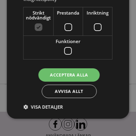
Produktattribut
Strikt
Prestanda
Inriktning
nödvändigt
Mer
Höjd 24cm Bredd 7cm Djup 7cm
Information
5055071510328
48
Funktioner
0.380000
Nej
Nej
Nej
ACCEPTERA ALLA
AVVISA ALLT
VISA DETALJER
Strikt nödvändigt
Prestanda
Inriktning
ANVÄNDBARA LÄNKAR