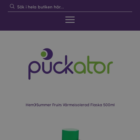
›
Hem
Summer Fruits Värmeisolerad Flaska 500ml
Hoppa
Hoppa
till
till
slutet
början
av
av