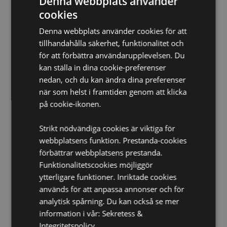
Denna webbplats använder
Diskmaskinssäker:
Nej
cookies
Återanvändbar:
Ja
Denna webbplats använder cookies för att
BPA-Fri:
Ja
tillhandahålla säkerhet, funktionalitet och
Volym:
500ml
för att förbättra användarupplevelsen. Du
Produktinformation:
Insulerad dubbelväggig design
kan ställa in dina cookie-preferenser
lämplig för varma och kalla drycker. Termisk design
nedan, och du kan ändra dina preferenser
håller drycker kalla i upp till 24 timmar eller varma i
när som helst i framtiden genom att klicka
upp till 12 timmar.
på cookie-ikonen.
Halksäker silikonbas:
Ja
Strikt nödvändiga cookies är viktiga för
Produkt Resurser:
webbplatsens funktion. Prestanda-cookies
Vill du veta mer om hur du köper från Puckator?
Då
förbättrar webbplatsens prestanda.
borde du läsa våran
Kundens Imformations Guide.
Funktionalitetscookies möjliggör
ytterligare funktioner. Inriktade cookies
används för att anpassa annonser och för
analytisk spårning. Du kan också se mer
information i vår:
Sekretess &
Integritetspolicy