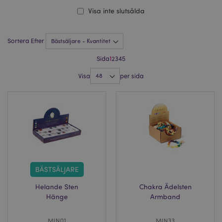
Visa inte slutsålda
Sortera Efter
Sida
1
2
3
4
5
Visa
per sida
BÄSTSÄLJARE
Helande Sten
Chakra Ädelsten
Hänge
Armband
MIN01
MIN33