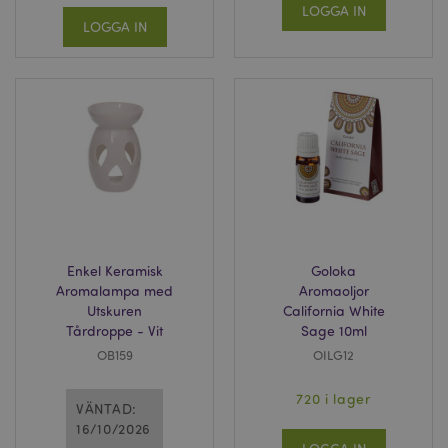
tim
www.puckator.se
LOGGA IN
LOGGA IN
recently_compared_product
1 d
Adobe Inc.
www.puckator.se
TawkConnectionTime
1
tawk.to Inc.
minu
.puckator.se
Enkel Keramisk
Goloka
Aromalampa med
Aromaoljor
twk_idm_key
1
Tawk.to
Utskuren
California White
minu
.puckator.se
Tårdroppe - Vit
Sage 10ml
OB159
OILG12
720 i lager
VÄNTAD:
Provider
/
16/10/2026
Namn
Utgång
Beskrivning
Domän