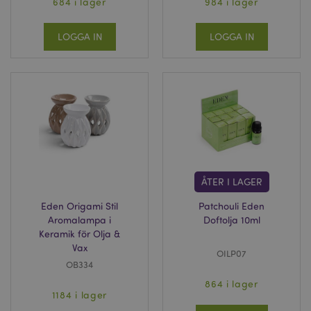
684 i lager
984 i lager
_GRECAPTCHA
6
Google LLC
måna
www.google.com
LOGGA IN
LOGGA IN
PHPSESSID
1 dag
PHP.net
tim
.www.puckator.se
ÅTER I LAGER
Eden Origami Stil
Patchouli Eden
Aromalampa i
Doftolja 10ml
Keramik för Olja &
Vax
OILP07
OB334
864 i lager
1184 i lager
mage-messages
1 dag
Adobe Inc.