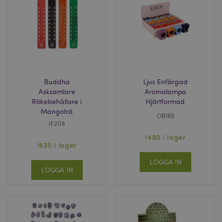
Buddha
Ljus Enfärgad
Asksamlare
Aromalampa
Rökelsehållare i
Hjärtformad
Mangoträ
OB185
IF208
1480 i lager
1635 i lager
LOGGA IN
LOGGA IN