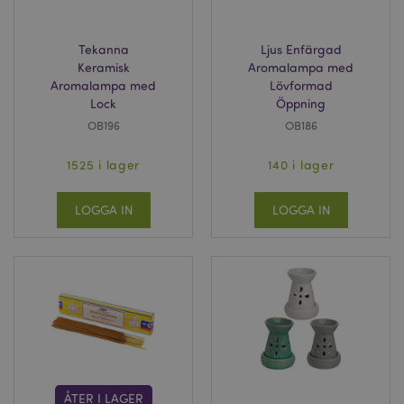
Tekanna
Ljus Enfärgad
Keramisk
Aromalampa med
Aromalampa med
Lövformad
Lock
Öppning
OB196
OB186
1525 i lager
140 i lager
LOGGA IN
LOGGA IN
ÅTER I LAGER