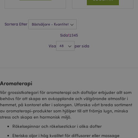
som slutanvändaren ka
sett innan han besökte
nämnda webbplats.
__Secure-
.google.com
2 år
Sortera Efter
1PAPISID
__Secure-
.google.com
1 år
Sida
1
2
3
4
5
1PSID
Visa
per sida
__Secure-
.google.com
1 år
1PSIDCC
__Secure-
2 år
Denna cookie används 
Google Inc.
3PAPISID
Google för att samla in
.google.com
användarstatistik och s
konverteringsfrekvenser
riktade reklamändamål.
Aromaterapi
__Secure-
.google.com
1 år
3PSID
Vår grossistkategori för aromaterapi och doftoljor erbjuder allt som
behövs för att skapa en avkopplande och välgörande atmosfär i
__Secure-
.google.com
1 år
3PSIDCC
hemmet, på kontoret eller i salongen. Utforska vårt breda sortiment
av aromaterapi-produkter som hjälper till att främja lugn, minska
stress och skapa en harmonisk miljö.
Rökelsepinnar och rökelsestickor i olika dofter
Eteriska oljor i hög kvalitet för diffusorer eller massage