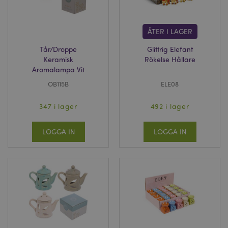
ÅTER I LAGER
Tår/Droppe
Glittrig Elefant
Keramisk
Rökelse Hållare
Aromalampa Vit
OB115B
ELE08
347 i lager
492 i lager
LOGGA IN
LOGGA IN