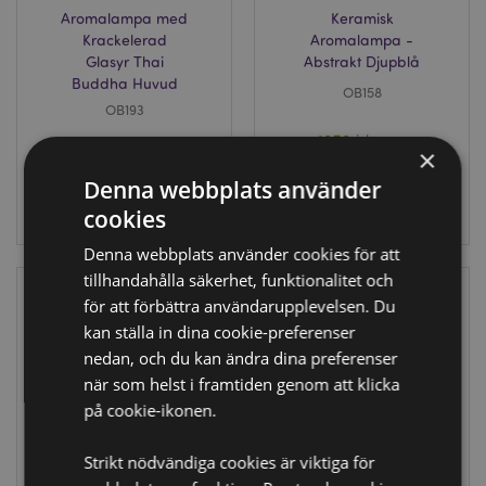
Aromalampa med
Keramisk
Krackelerad
Aromalampa -
Glasyr Thai
Abstrakt Djupblå
Buddha Huvud
OB158
OB193
1676 i lager
×
1087 i lager
Denna webbplats använder
LOGGA IN
LOGGA IN
cookies
Denna webbplats använder cookies för att
tillhandahålla säkerhet, funktionalitet och
för att förbättra användarupplevelsen. Du
kan ställa in dina cookie-preferenser
nedan, och du kan ändra dina preferenser
när som helst i framtiden genom att klicka
på cookie-ikonen.
PÅ REA
Strikt nödvändiga cookies är viktiga för
Ljus Hållare Ängla
Eden Blommigt