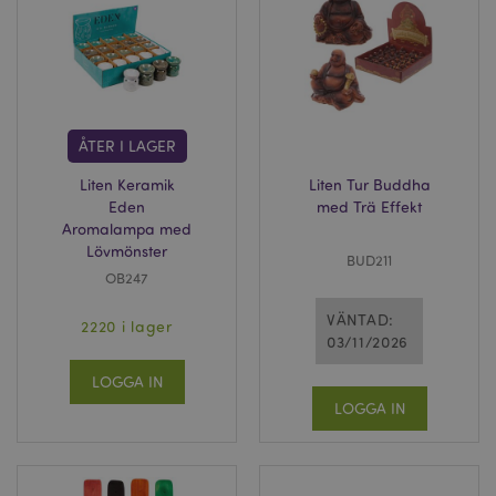
ÅTER I LAGER
Liten Keramik
Liten Tur Buddha
Eden
med Trä Effekt
Aromalampa med
Lövmönster
BUD211
OB247
VÄNTAD:
2220 i lager
03/11/2026
LOGGA IN
LOGGA IN