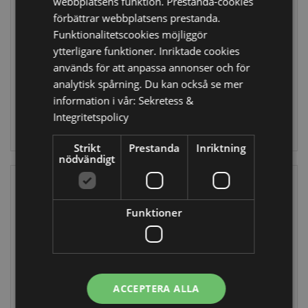
webbplatsens funktion. Prestanda-cookies
Vingar
Mönster
förbättrar webbplatsens prestanda.
Aromalampa i
Funktionalitetscookies möjliggör
Keramik för Olja &
ANG98
Vax
ytterligare funktioner. Inriktade cookies
OB335
används för att anpassa annonser och för
60 i lager
analytisk spårning. Du kan också se mer
701 i lager
information i vår:
Sekretess &
LOGGA IN
Integritetspolicy
LOGGA IN
Strikt
Prestanda
Inriktning
nödvändigt
Funktioner
ÅTER I LAGER
ACCEPTERA ALLA
Goloka
Lavendel Eden