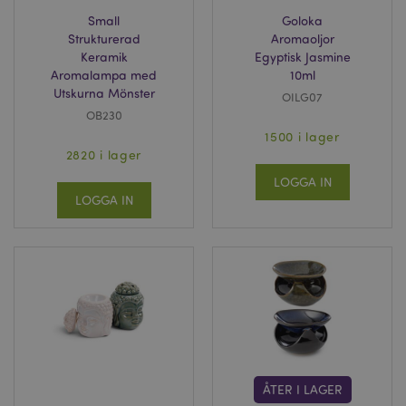
Small
Goloka
Strukturerad
Aromaoljor
Keramik
Egyptisk Jasmine
Aromalampa med
10ml
Utskurna Mönster
OILG07
OB230
1500 i lager
2820 i lager
LOGGA IN
LOGGA IN
ÅTER I LAGER