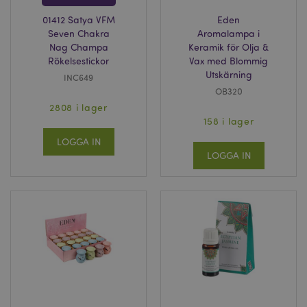
01412 Satya VFM
Eden
Seven Chakra
Aromalampa i
Nag Champa
Keramik för Olja &
Rökelsestickor
Vax med Blommig
Utskärning
INC649
OB320
2808 i lager
158 i lager
LOGGA IN
LOGGA IN