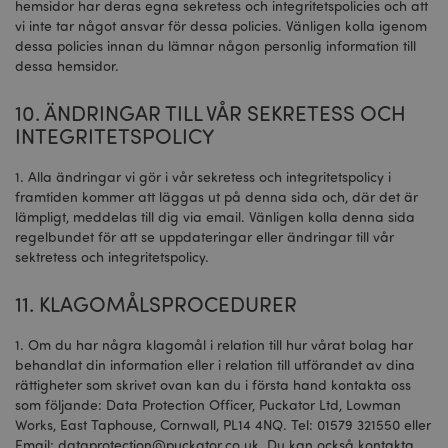
sid
hemsidor har deras egna sekretess och integritetspolicies och att
som registreras av Goog
webbplatser med hög
vi inte tar något ansvar för dessa policies. Vänligen kolla igenom
_hjAbsoluteSessionInProgress
30
Co
Hotjar Ltd
trafikvolym.
minuter
ins
dessa policies innan du lämnar någon personlig information till
.puckator.se
Ho
dessa hemsidor.
IDE
1 år
Denna cookie ställs in a
Google LLC
bö
Doubleclick och utför
.doubleclick.net
an
information om hur
res
10. ÄNDRINGAR TILL VÅR SEKRETESS OCH
slutanvändaren använd
ant
webbplatsen och eventu
De
INTEGRITETSPOLICY
reklam som slutanvänd
in
kan ha sett innan han
ide
besökte nämnda webbpl
in
1. Alla ändringar vi gör i vår sekretess och integritetspolicy i
1P_JAR
1 månad
Denna cookie utför
Google LLC
framtiden kommer att läggas ut på denna sida och, där det är
_hjShownFeedbackMessage
1 dag
De
Hotjar Ltd
information om hur
.google.com
stä
www.puckator.se
lämpligt, meddelas till dig via email. Vänligen kolla denna sida
slutanvändaren använd
be
webbplatsen och all re
regelbundet för att se uppdateringar eller ändringar till vår
mi
som slutanvändaren ka
slu
sektretess och integritetspolicy.
sett innan han besökte
in
nämnda webbplats.
fe
gör
11. KLAGOMÅLSPROCEDURER
APISID
2 år
Denna DoubleClick-cook
Google LLC
in
ställs vanligtvis in via
.google.com
åt
webbplatsen av
la
1. Om du har några klagomål i relation till hur vårat bolag har
reklampartner och anvä
mi
av dem för att skapa en
behandlat din information eller i relation till utförandet av dina
om
profil över webbplatsen
de 
rättigheter som skrivet ovan kan du i första hand kontakta oss
besökares intressen och
en
som följande: Data Protection Officer, Puckator Ltd, Lowman
relevanta annonser på 
dä
webbplatser. Denna coo
ins
Works, East Taphouse, Cornwall, PL14 4NQ. Tel: 01579 321550 eller
fungerar genom att
vis
Email:
dataprotection@puckator.co.uk
. Du kan också kontakta
identifiera din webbläsa