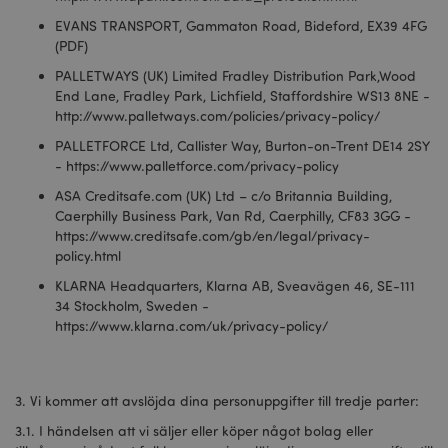
Strikt nödvändiga cookies tillåter grundläggande
webbplatsfunktionalitet såsom användarinloggning
EVANS TRANSPORT, Gammaton Road, Bideford, EX39 4FG
och kontohantering. Webbplatsen kan inte
(PDF)
användas korrekt utan strikt nödvändiga cookies.
PALLETWAYS (UK) Limited Fradley Distribution Park,Wood
Provider
/
Namn
Utg
End Lane, Fradley Park, Lichfield, Staffordshire WS13 8NE -
Domän
http://www.palletways.com/policies/privacy-policy/
CookieScriptConsent
1 må
CookieScript
PALLETFORCE Ltd, Callister Way, Burton-on-Trent DE14 2SY
.puckator.se
- https://www.palletforce.com/privacy-policy
ASA Creditsafe.com (UK) Ltd – c/o Britannia Building,
Caerphilly Business Park, Van Rd, Caerphilly, CF83 3GG -
https://www.creditsafe.com/gb/en/legal/privacy-
policy.html
recently_viewed_product_previous
1 d
Adobe Inc.
KLARNA Headquarters, Klarna AB, Sveavägen 46, SE-111
www.puckator.se
34 Stockholm, Sweden -
Googles
https://www.klarna.com/uk/privacy-policy/
sekretesspolicy
searchReport-log
Sess
Adobe Inc.
www.puckator.se
recently_compared_product_previous
1 d
3. Vi kommer att avslöjda dina personuppgifter till tredje parter:
Adobe Inc.
www.puckator.se
3.1. I händelsen att vi säljer eller köper något bolag eller