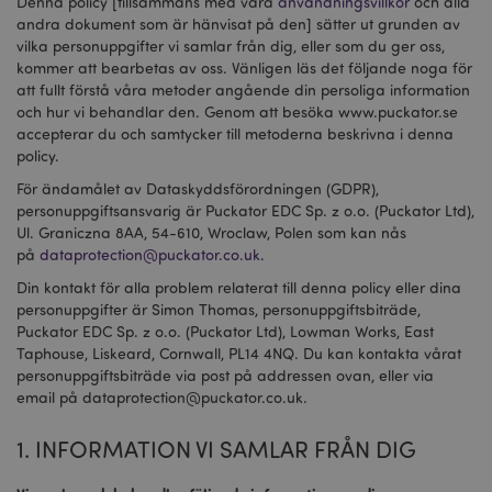
Denna policy [tillsammans med våra
användningsvillkor
och alla
andra dokument som är hänvisat på den] sätter ut grunden av
vilka personuppgifter vi samlar från dig, eller som du ger oss,
kommer att bearbetas av oss. Vänligen läs det följande noga för
att fullt förstå våra metoder angående din persoliga information
och hur vi behandlar den. Genom att besöka www.puckator.se
accepterar du och samtycker till metoderna beskrivna i denna
policy.
För ändamålet av Dataskyddsförordningen (GDPR),
personuppgiftsansvarig är Puckator EDC Sp. z o.o. (Puckator Ltd),
Ul. Graniczna 8AA, 54-610, Wroclaw, Polen som kan nås
på
dataprotection@puckator.co.uk
.
Din kontakt för alla problem relaterat till denna policy eller dina
personuppgifter är Simon Thomas, personuppgiftsbiträde,
Puckator EDC Sp. z o.o. (Puckator Ltd), Lowman Works, East
Taphouse, Liskeard, Cornwall, PL14 4NQ. Du kan kontakta vårat
personuppgiftsbiträde via post på addressen ovan, eller via
email på
dataprotection@puckator.co.uk
.
1. INFORMATION VI SAMLAR FRÅN DIG