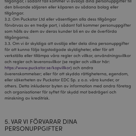
tillgångar, i sådant fall kommer vi avslöja dina personuppgifter till
den blivande säljaren eller köparen av sådana bolag eller
section_data_ids
1 d
Adobe Inc.
www.puckator.se
tillgångar.
3.2. Om Puckator Ltd eller väsentligen alla dess tillgångar
förvärvas av en tredje part, i sådant fall kommer personuppgifter
som hålls av dem av deras kunder bli en av de överförda
product_data_storage
1 d
tillgångarna.
Adobe Inc.
www.puckator.se
3.3. Om vi är skyldiga att avslöja eller dela dina personuppgifter
för att kunna följa lagstadgade skyldigheter, eller för att
verkställa eller tillämpa våra regler och villkor, användningsvillkor
och regler och leveransvillkor (se regler och villkor här:
form_key
1 dag
Adobe Inc.
tim
.www.puckator.se
https://www.puckator.se/kopvillkor
) och andra
överenskommelser; eller för att skydda rättigheterna, egendom,
eller säkerheten av Puckator EDC Sp. z o.o. våra kunder, or
others. Detta inkluderar byten av information med andra företag
och organisationer för syftet för skydd mot bedrägeri och
X-Magento-Vary
1 dag
Adobe Inc.
tim
www.puckator.se
minskning av kreditrisk.
5. VAR VI FÖRVARAR DINA
PERSONUPPGIFTER