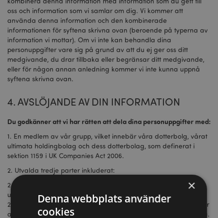
kombinera denna information med information som du gett till
oss och information som vi samlar om dig. Vi kommer att
använda denna information och den kombinerade
informationen för syftena skrivna ovan (beroende på typerna av
information vi mottar). Om vi inte kan behandla dina
personuppgifter vare sig på grund av att du ej ger oss ditt
medgivande, du drar tillbaka eller begränsar ditt medgivande,
eller för någon annan anledning kommer vi inte kunna uppnå
syftena skrivna ovan.
4. AVSLÖJANDE AV DIN INFORMATION
Du godkänner att vi har rätten att dela dina personuppgifter med:
1. En medlem av vår grupp, vilket innebär våra dotterbolg, vårat
ultimata holdingbolag och dess dotterbolag, som definerat i
sektion 1159 i UK Companies Act 2006.
2. Utvalda tredje parter inkluderat:
×
2.1. affärspartners, leverantörer och underleverantörer för
utförande av alla kontrakt vi ingår i med dem eller dig;
Denna webbplats använder
2.2. annonsörer och annonsnätverk som kräver informationen för
cookies
att välja och leverera relevant marknadsföring till dig och andra.