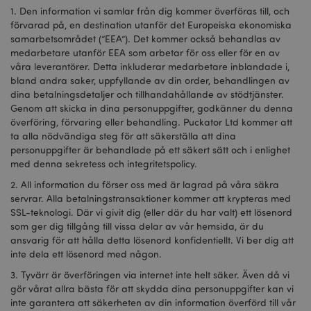
1. Den information vi samlar från dig kommer överföras till, och
recently_viewed_product
1 d
Adobe Inc.
förvarad på, en destination utanför det Europeiska ekonomiska
www.puckator.se
samarbetsområdet (”EEA”). Det kommer också behandlas av
medarbetare utanför EEA som arbetar för oss eller för en av
våra leverantörer. Detta inkluderar medarbetare inblandade i,
mage-cache-sessid
1 d
Adobe Inc.
www.puckator.se
bland andra saker, uppfyllande av din order, behandlingen av
dina betalningsdetaljer och tillhandahållande av stödtjänster.
Genom att skicka in dina personuppgifter, godkänner du denna
överföring, förvaring eller behandling. Puckator Ltd kommer att
ta alla nödvändiga steg för att säkerställa att dina
personuppgifter är behandlade på ett säkert sätt och i enlighet
med denna sekretess och integritetspolicy.
2. All information du förser oss med är lagrad på våra säkra
_GRECAPTCHA
6
Google LLC
måna
www.google.com
servrar. Alla betalningstransaktioner kommer att krypteras med
SSL-teknologi. Där vi givit dig (eller där du har valt) ett lösenord
som ger dig tillgång till vissa delar av vår hemsida, är du
ansvarig för att hålla detta lösenord konfidentiellt. Vi ber dig att
inte dela ett lösenord med någon.
PHPSESSID
1 dag
PHP.net
tim
.www.puckator.se
3. Tyvärr är överföringen via internet inte helt säker. Även då vi
gör vårat allra bästa för att skydda dina personuppgifter kan vi
inte garantera att säkerheten av din information överförd till vår