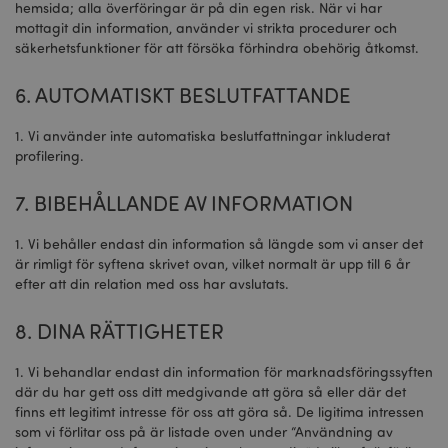
hemsida; alla överföringar är på din egen risk. När vi har
mottagit din information, använder vi strikta procedurer och
säkerhetsfunktioner för att försöka förhindra obehörig åtkomst.
6. AUTOMATISKT BESLUTFATTANDE
1. Vi använder inte automatiska beslutfattningar inkluderat
profilering.
7. BIBEHÅLLANDE AV INFORMATION
mage-messages
1 dag
Adobe Inc.
tim
www.puckator.se
1. Vi behåller endast din information så längde som vi anser det
är rimligt för syftena skrivet ovan, vilket normalt är upp till 6 år
efter att din relation med oss har avslutats.
8. DINA RÄTTIGHETER
1. Vi behandlar endast din information för marknadsföringssyften
där du har gett oss ditt medgivande att göra så eller där det
finns ett legitimt intresse för oss att göra så. De ligitima intressen
recently_compared_product
1 d
Adobe Inc.
som vi förlitar oss på är listade oven under “Användning av
www.puckator.se