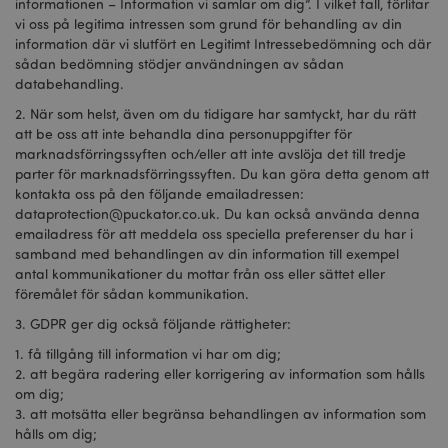
informationen – Information vi samlar om dig”. I vilket fall, förlitar
vi oss på legitima intressen som grund för behandling av din
TawkConnectionTime
1
tawk.to Inc.
information där vi slutfört en Legitimt Intressebedömning och där
minu
.puckator.se
sådan bedömning stödjer användningen av sådan
databehandling.
twk_idm_key
1
Tawk.to
minu
.puckator.se
2. När som helst, även om du tidigare har samtyckt, har du rätt
att be oss att inte behandla dina personuppgifter för
marknadsförringssyften och/eller att inte avslöja det till tredje
parter för marknadsförringssyften. Du kan göra detta genom att
kontakta oss på den följande emailadressen:
Provider
/
dataprotection@puckator.co.uk
. Du kan också använda denna
Namn
Utgång
Beskrivning
Domän
emailadress för att meddela oss speciella preferenser du har i
Provider
/
Namn
Utgång
Beskrivning
samband med behandlingen av din information till exempel
ps_rvm_yuYQ
.puckator.se
1 år
Vår online live
Domän
chat
antal kommunikationer du mottar från oss eller sättet eller
kundtjänstsuppo
_ga
2 år
Detta cookie-namn är
Google LLC
Provider
/
föremålet för sådan kommunikation.
Namn
Utgång
Be
associerat med Google
.puckator.se
Domän
ak_bmsc
2
Används av
Akamai
Universal Analytics - vilk
3. GDPR ger dig också följande rättigheter:
timmar
Akamai för att
Technologies
en viktig uppdatering a
mage-cache-storage-section-
1 dag
De
Adobe Inc.
optimera
.chimpstatic.com
Googles mer vanliga
invalidation
an
www.puckator.se
1. få tillgång till information vi har om dig;
webbplatsens
analystjänst. Denna coo
un
prestanda och
används för att särskilja
2. att begära radering eller korrigering av information som hålls
ca
säkerhet
unika användare genom
inn
om dig;
tilldela ett slumpmässig
we
_abck
1 år
Denna cookie
Akamai
genererat nummer som
3. att motsätta eller begränsa behandlingen av information som
att
används för att
Technologies
klientidentifierare. Den 
sn
hålls om dig;
analysera trafik f
.list-manage.com
i varje sidförfrågan på e