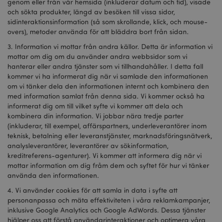
genom eller från vår hemsida (inkluderar datum och tid), visade
och sökta produkter, längd av besöken till vissa sidor,
sidinteraktionsinformation (så som skrollande, klick, och mouse-
overs), metoder använda för att bläddra bort från sidan.
3. Information vi mottar från andra källor. Detta är information vi
mottar om dig om du använder andra webbsidor som vi
hanterar eller andra tjänster som vi tillhandahåller. I detta fall
kommer vi ha informerat dig när vi samlade den informationen
om vi tänker dela den informationen internt och kombinera den
med information samlat från denna sida. Vi kommer också ha
informerat dig om till vilket syfte vi kommer att dela och
kombinera din information. Vi jobbar nära tredje parter
(inkluderar, till exempel, affärspartners, underleverantörer inom
teknisk, betalning eller leveranstjänster, marknadsföringsnätverk,
analysleverantörer, leverantörer av sökinformation,
kreditreferens-agenturer). Vi kommer att informera dig när vi
mottar information om dig fråm dem och syftet för hur vi tänker
använda den informationen.
4. Vi använder cookies för att samla in data i syfte att
personanpassa och mäta effektiviteten i våra reklamkampanjer,
inklusive Google Analytics och Google AdWords. Dessa tjänster
hjälper oss att förstå användarinteraktioner och optimera våra