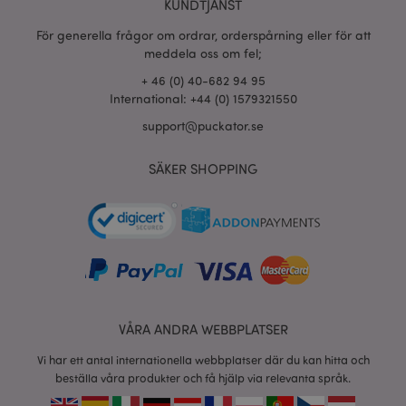
KUNDTJÄNST
användarstatistik och s
konverteringsfrekvenser
riktade reklamändamål.
För generella frågor om ordrar, orderspårning eller för att
meddela oss om fel;
__Secure-
.google.com
1 år
3PSID
+ 46 (0) 40-682 94 95
__Secure-
International: +44 (0) 1579321550
.google.com
1 år
3PSIDCC
support@puckator.se
SÄKER SHOPPING
VÅRA ANDRA WEBBPLATSER
Vi har ett antal internationella webbplatser där du kan hitta och
beställa våra produkter och få hjälp via relevanta språk.