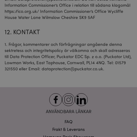
och enhet unikt.
Information Commissioner’s Office i relation till sådana klagomål
_hjid
1 år
Hot
Hotjar Ltd
De
.puckator.se
https://ico.org.uk/ Information Commissioner’s Office Wycliffe
HSID
2 år
Denna cookie ställs in a
Google LLC
stä
DoubleClick (som ägs av
House Water Lane Wilmslow Cheshire SK9 5AF
.google.com
ku
Google) för att skapa en
la
profil för webbplatsens
si
besökares intressen och
12. KONTAKT
skr
relevanta annonser på 
an
webbplatser.
be
1. Frågor, kommentarer och förfrågningar angående denna
sl
NID
1 år
Denna cookie ställs in a
Google LLC
an
sektretess och integritetspolicy är välkomna och skall adresseras
DoubleClick (som ägs av
.google.com
som
Google) för att skapa en
till Data Protection Officer, Puckator EDC Sp. z o.o. (Puckator Ltd),
de
profil för dina intressen
we
Lowman Works, East Taphouse, Cornwall, PL14 4NQ. Tel: 01579
visa relevanta annonser
we
321550 eller Email:
dataprotection@puckator.co.uk
andra webbplatser.
.
De
säk
OGPC
1 år
Denna cookie används 
Google Inc.
be
Google för att lagra
.google.com
eft
användarinställningar o
be
information när du titta
we
sidor med Google-karto
til
dem.
an
SAPISID
1 år
Denna DoubleClick-cook
Google LLC
ANVÄNDBARA LÄNKAR
ställs vanligtvis in via
.google.com
webbplatsen av
reklampartner och anvä
FAQ
av dem för att skapa en
Frakt & Leverans
profil över webbplatsen
besökares intressen och
Homexpo Paris Showroom