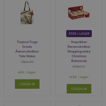
ÅTER I LAGER
Tropical Frogs
Ihopvikbar
Groda
Återanvändbar
Återanvändbar
Shoppingväska
Tote Väska
Christmas
Botanicals
CBAG130
XFBAG37
465 i lager
1458 i lager
LOGGA IN
LOGGA IN