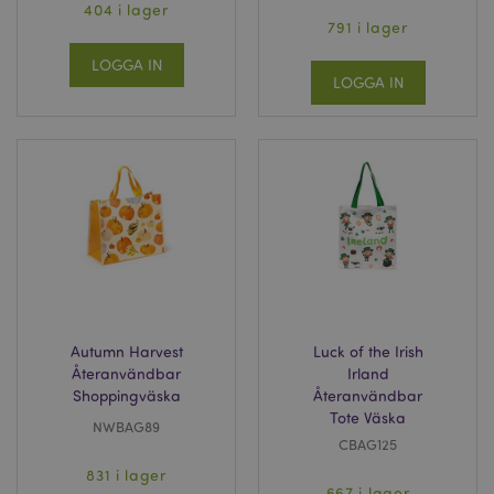
404 i lager
791 i lager
LOGGA IN
LOGGA IN
Autumn Harvest
Luck of the Irish
Återanvändbar
Irland
Shoppingväska
Återanvändbar
Tote Väska
NWBAG89
CBAG125
831 i lager
667 i lager