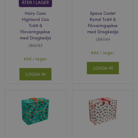
ÅTER I LAGER
Hairy Coos
Space Cadet
Highland Coo
Rymd Tvätt &
Tvätt &
Förvaringspåse
Förvaringspåse
med Dragkedja
_GRECAPTCHA
6
Google LLC
med Dragkedja
LBAG64
måna
www.google.com
LBAG63
866 i lager
400 i lager
LOGGA IN
PHPSESSID
1 dag
PHP.net
LOGGA IN
tim
.www.puckator.se