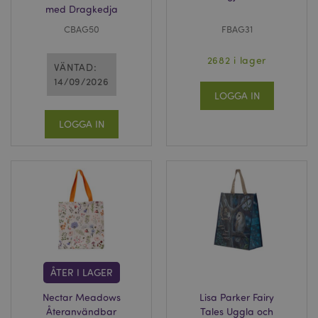
med Dragkedja
CBAG50
FBAG31
2682 i lager
VÄNTAD:
14/09/2026
LOGGA IN
LOGGA IN
ÅTER I LAGER
Nectar Meadows
Lisa Parker Fairy
Återanvändbar
Tales Uggla och