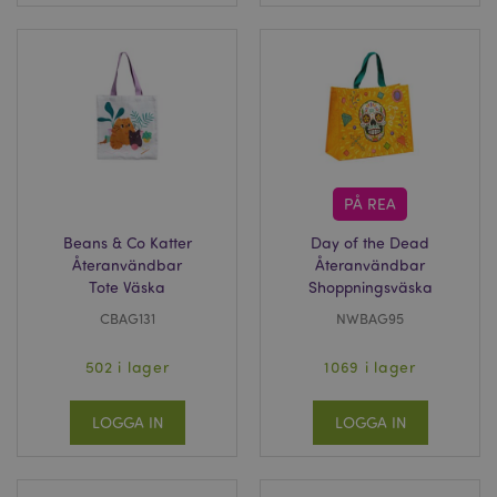
PÅ REA
Beans & Co Katter
Day of the Dead
Återanvändbar
Återanvändbar
Tote Väska
Shoppningsväska
CBAG131
NWBAG95
502 i lager
1069 i lager
LOGGA IN
LOGGA IN