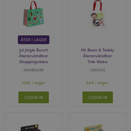
ÅTER I LAGER
Jul Jingle Bunch
Mr Bean & Teddy
Återanvändbar
Återanvändbar
Shoppingväska
Tote Väska
XNWBAG96
CBAG132
1050 i lager
545 i lager
LOGGA IN
LOGGA IN