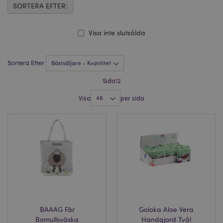
SORTERA EFTER:
Visa inte slutsålda
Sortera Efter
Sida
1
2
Visa
per sida
BAAAG Får
Goloka Aloe Vera
Bomullsväska
Handgjord Tvål