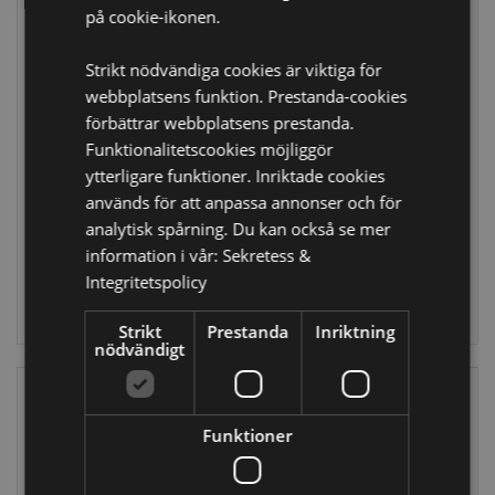
på cookie-ikonen.
Strikt nödvändiga cookies är viktiga för
webbplatsens funktion. Prestanda-cookies
Mumin Garden
Pusheen the Cat
förbättrar webbplatsens prestanda.
Life Tvätt &
Plants Tvätt &
Funktionalitetscookies möjliggör
Förvaringspåse
Förvaringspåse
ytterligare funktioner. Inriktade cookies
med Dragkedja
med Dragkedja
används för att anpassa annonser och för
LBAG59
LBAG60
analytisk spårning. Du kan också se mer
information i vår:
Sekretess &
648 i lager
3009 i lager
Integritetspolicy
LOGGA IN
LOGGA IN
Strikt
Prestanda
Inriktning
nödvändigt
Funktioner