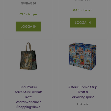
NWBAG86
846 i lager
797 i lager
LOGGA IN
LOGGA IN
Lisa Parker
Asterix Comic Strip
Adventure Awaits
Tvätt &
Katt
Förvaringspåse
Återanvändbar
LBAG32
Shoppingväska