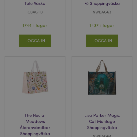
Tote Väska
Fé Shoppingväska
CBAG113
NWBAG63
1744 i lager
1437 i lager
LOGGA IN
LOGGA IN
The Nectar
Lisa Parker Magic
Meadows
Cat Montage
Återanvändbar
Shoppingväska
Shoppingväska
NWBAG64