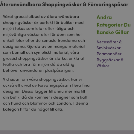
Återanvändbara Shoppingväskor & Förvaringspåsar
Andra
Vårat grossistutbud av återanvändbara
shoppingväskor är perfekt för butiker med
Kategorier Du
miljö i fokus som letar efter tåliga och
Kanske Gillar
miljövänliga väskor eller för dem som helt
enkelt letar efter de senaste trenderna och
Necessärer &
designerna. Gjorda av en mängd material
Sminkväskor
som bomull och syntetiskt material, våra
Portmonnäer
grossist shoppingväskor är starka, enkla att
Ryggsäckar &
tvätta och bra för miljön då du aldrig
Väskor
behöver använda en plastpåse igen.
Vid sidan om våra shoppingväskor, har vi
också ett urval av Förvaringspåsar i flera fina
designer. Dessa lägger till ännu mer mix till
din butik, då de kommer i designer som katt
och hund och blommor och London. I denna
kategori hittar du något till alla.