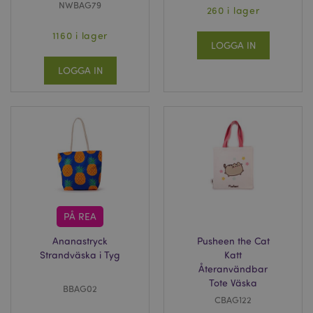
NWBAG79
260 i lager
1160 i lager
LOGGA IN
LOGGA IN
PÅ REA
Ananastryck
Pusheen the Cat
Strandväska i Tyg
Katt
Återanvändbar
Tote Väska
BBAG02
CBAG122