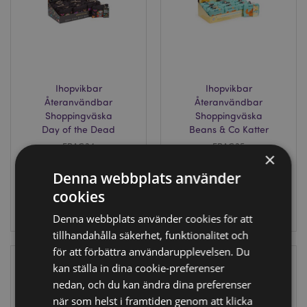
Ihopvikbar
Ihopvikbar
Återanvändbar
Återanvändbar
Shoppingväska
Shoppingväska
Day of the Dead
Beans & Co Katter
FBAG34
FBAG35
×
Denna webbplats använder
2376 i lager
936 i lager
cookies
LOGGA IN
LOGGA IN
Denna webbplats använder cookies för att
tillhandahålla säkerhet, funktionalitet och
för att förbättra användarupplevelsen. Du
kan ställa in dina cookie-preferenser
nedan, och du kan ändra dina preferenser
när som helst i framtiden genom att klicka