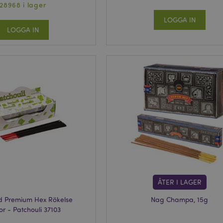
28968 i lager
LOGGA IN
LOGGA IN
ÅTER I LAGER
d Premium Hex Rökelse
Nag Champa, 15g
or - Patchouli 37103