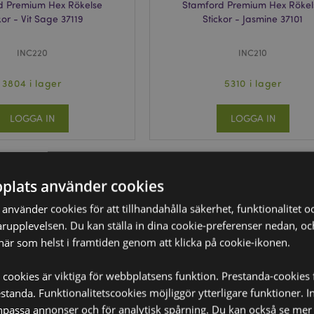
d Premium Hex Rökelse
Stamford Premium Hex Rökel
kor - Vit Sage 37119
Stickor - Jasmine 37101
INC220
INC210
3804 i lager
5310 i lager
LOGGA IN
LOGGA IN
plats använder cookies
nvänder cookies för att tillhandahålla säkerhet, funktionalitet oc
rupplevelsen. Du kan ställa in dina cookie-preferenser nedan, o
när som helst i framtiden genom att klicka på cookie-ikonen.
 cookies är viktiga för webbplatsens funktion. Prestanda-cookies 
tanda. Funktionalitetscookies möjliggör ytterligare funktioner. I
npassa annonser och för analytisk spårning. Du kan också se mer 