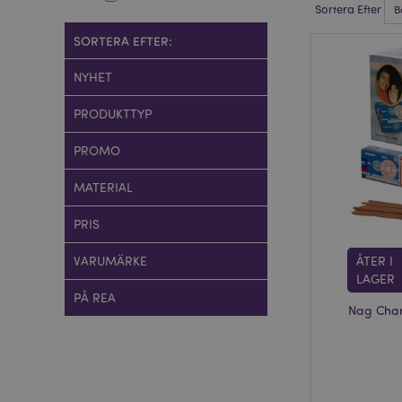
Sortera Efter
SORTERA EFTER:
NYHET
PRODUKTTYP
PROMO
MATERIAL
PRIS
VARUMÄRKE
ÅTER I
LAGER
PÅ REA
Nag Cham