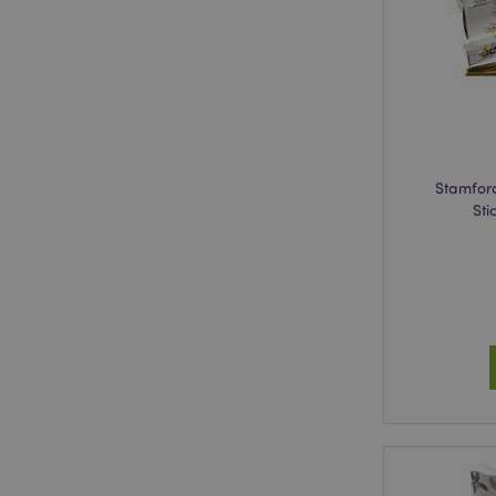
_GRECAPTCHA
PHPSESSID
Stamfor
Sti
mage-messages
recently_compared
TawkConnectionTi
twk_idm_key