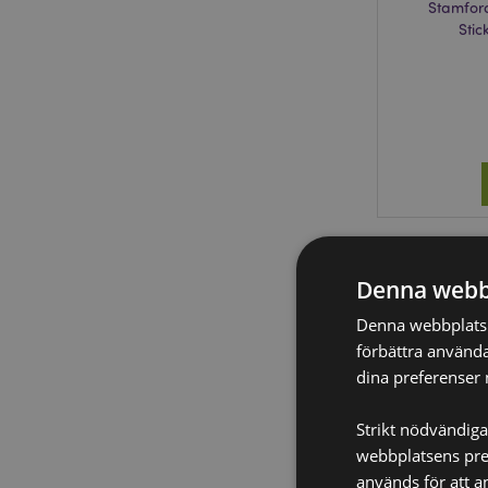
Stamfor
Stic
Denna webb
Denna webbplats a
förbättra använda
dina preferenser 
Strikt nödvändiga
webbplatsens pres
används för att a