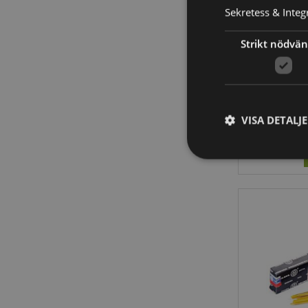
Sekretess & Integr
Röke
Strikt nödvän
Patcho
VISA DETALJ
Strikt nödvändiga co
Webbplatsen kan inte
Namn
CookieScriptConse