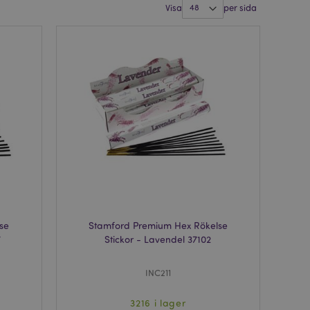
Visa
per sida
se
Stamford Premium Hex Rökelse
7
Stickor - Lavendel 37102
INC211
3216 i lager