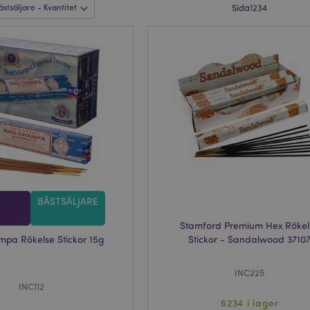
Sida
1
2
3
4
BÄSTSÄLJARE
Stamford Premium Hex Rökel
pa Rökelse Stickor 15g
Stickor - Sandalwood 3710
INC225
INC112
6234 i lager