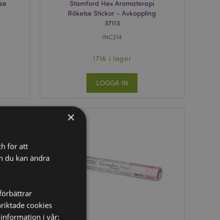
se
Stamford Hex Aromaterapi
Rökelse Stickor - Avkoppling
37113
INC214
1716 i lager
LOGGA IN
×
h för att
ch du kan ändra
förbättrar
nriktade cookies
information i vår: