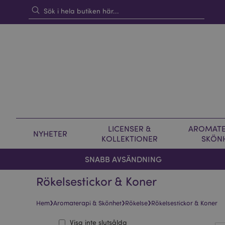
LICENSER &
AROMATE
NYHETER
KOLLEKTIONER
SKÖN
SNABB AVSÄNDNING
Rökelsestickor & Koner
›
›
›
Hem
Aromaterapi & Skönhet
Rökelse
Rökelsestickor & Koner
Visa inte slutsålda