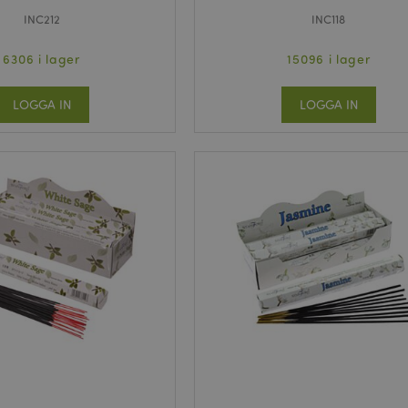
INC212
INC118
6306 i lager
15096 i lager
LOGGA IN
LOGGA IN