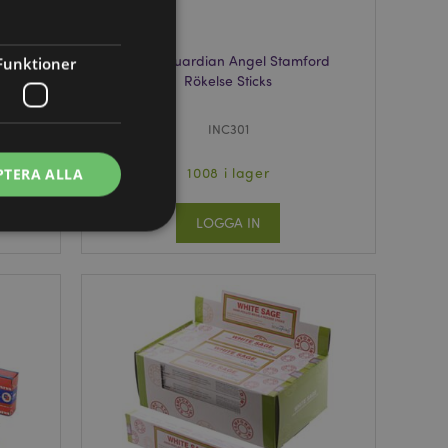
ise
37153 Guardian Angel Stamford
Funktioner
Rökelse Sticks
INC301
1008 i lager
PTERA ALLA
LOGGA IN
ontohantering.
vänder denna cookie
esinställningar för
okiebannern måste