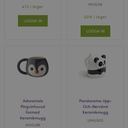
MUG316
472 i lager
3219 i lager
LOGGA IN
LOGGA IN
Adoramals
Pandarama Upp-
Pingvinhuvud
Och-Nervänd
Formad
Keramikmugg
Keramikmugg
UMUG03
MUG286