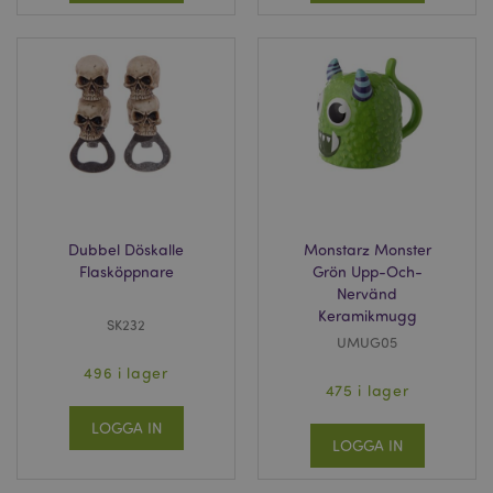
Dubbel Döskalle
Monstarz Monster
Flasköppnare
Grön Upp-Och-
Nervänd
Keramikmugg
SK232
UMUG05
496 i lager
475 i lager
LOGGA IN
LOGGA IN