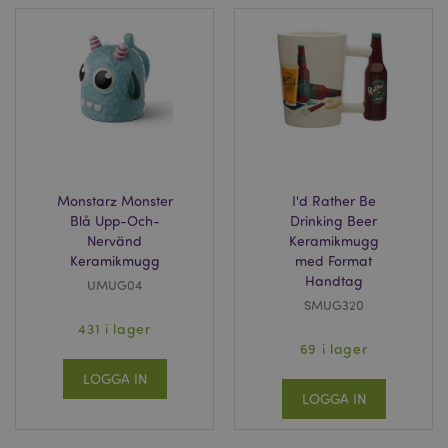
Monstarz Monster
I'd Rather Be
Blå Upp-Och-
Drinking Beer
Nervänd
Keramikmugg
Keramikmugg
med Format
Handtag
UMUG04
SMUG320
431 i lager
69 i lager
LOGGA IN
LOGGA IN