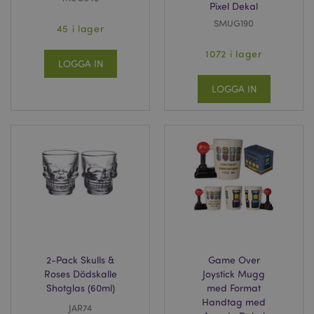
Pixel Dekal
SMUG190
45 i lager
1072 i lager
LOGGA IN
LOGGA IN
2-Pack Skulls &
Game Over
Roses Dödskalle
Joystick Mugg
Shotglas (60ml)
med Format
Handtag med
JAR74