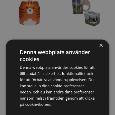
×
Adoramals Tiger
Elefantformat
Upp-och-Nervänd
Handtag Mugg
Denna webbplats använder
Formad
med Savann
cookies
Keramikmugg
Design
UMUG08
SMUG21
Denna webbplats använder cookies för att
tillhandahålla säkerhet, funktionalitet och
547 i lager
497 i lager
för att förbättra användarupplevelsen. Du
kan ställa in dina cookie-preferenser
LOGGA IN
LOGGA IN
nedan, och du kan ändra dina preferenser
när som helst i framtiden genom att klicka
på cookie-ikonen.