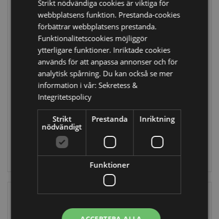
Strikt nödvändiga cookies är viktiga för
webbplatsens funktion. Prestanda-cookies
förbättrar webbplatsens prestanda.
Funktionalitetscookies möjliggör
ytterligare funktioner. Inriktade cookies
används för att anpassa annonser och för
Trädgård Format
Adoramals Koala
analytisk spårning. Du kan också se mer
Handtag Keramik
Formad
information i vår:
Sekretess &
Mugg -
Keramikmugg
Integritetspolicy
Vattenslang
MUG347
SMUG101
Strikt
Prestanda
Inriktning
157 i lager
nödvändigt
138 i lager
LOGGA IN
LOGGA IN
Funktioner
ACCEPTERA ALLA