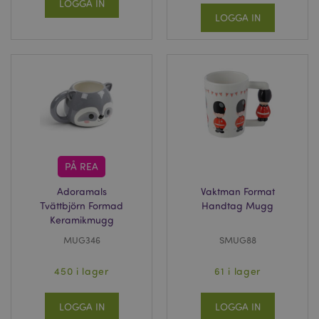
LOGGA IN
LOGGA IN
PÅ REA
Adoramals
Vaktman Format
Tvättbjörn Formad
Handtag Mugg
Keramikmugg
MUG346
SMUG88
450 i lager
61 i lager
LOGGA IN
LOGGA IN