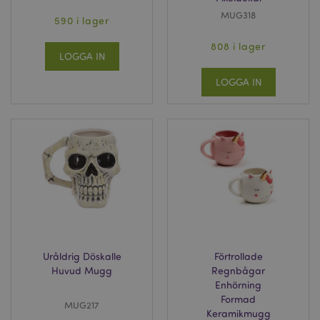
MUG318
590 i lager
808 i lager
LOGGA IN
LOGGA IN
Uråldrig Döskalle
Förtrollade
Huvud Mugg
Regnbågar
Enhörning
Formad
MUG217
Keramikmugg