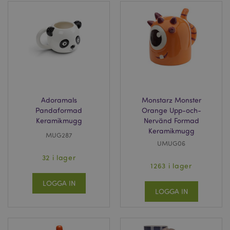
Adoramals
Monstarz Monster
Pandaformad
Orange Upp-och-
Keramikmugg
Nervänd Formad
Keramikmugg
MUG287
UMUG06
32 i lager
1263 i lager
LOGGA IN
LOGGA IN