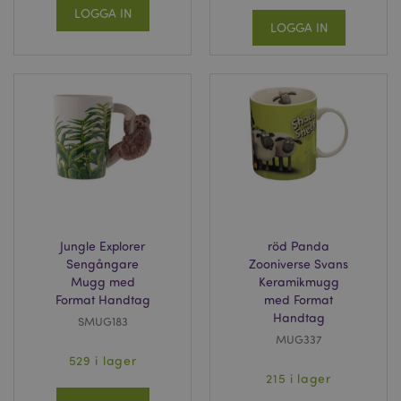
LOGGA IN
LOGGA IN
Jungle Explorer
röd Panda
Sengångare
Zooniverse Svans
Mugg med
Keramikmugg
Format Handtag
med Format
Handtag
SMUG183
MUG337
529 i lager
215 i lager