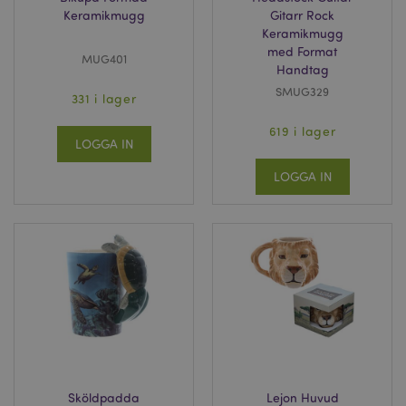
Keramikmugg
Gitarr Rock
mage-messages
1 dag
Adobe Inc.
tim
www.puckator.se
Keramikmugg
med Format
MUG401
Handtag
SMUG329
331 i lager
619 i lager
LOGGA IN
LOGGA IN
recently_compared_product
1 d
Adobe Inc.
www.puckator.se
TawkConnectionTime
1
tawk.to Inc.
minu
.puckator.se
twk_idm_key
1
Tawk.to
minu
.puckator.se
Sköldpadda
Lejon Huvud