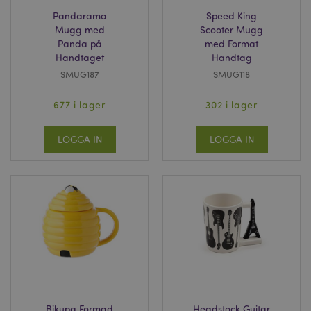
Pandarama
Speed King
Mugg med
Scooter Mugg
_GRECAPTCHA
6
Google LLC
Panda på
med Format
måna
www.google.com
Handtaget
Handtag
SMUG187
SMUG118
677 i lager
302 i lager
PHPSESSID
1 dag
PHP.net
tim
.www.puckator.se
LOGGA IN
LOGGA IN
Bikupa Formad
Headstock Guitar