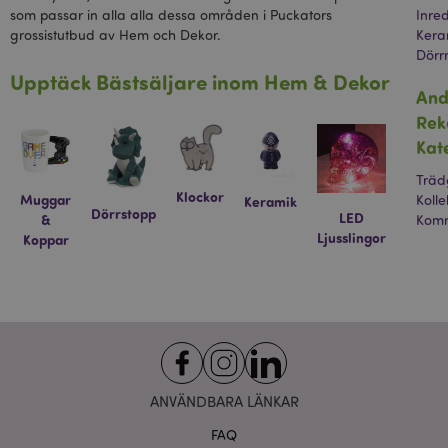
som passar in alla alla dessa områden i Puckators
Inre
grossistutbud av Hem och Dekor.
Kera
Dörr
Upptäck Bästsäljare inom Hem & Dekor
And
Re
Kat
Trädg
Klockor
Muggar
Kolle
Keramik
Dörrstopp
LED
&
Komm
Ljusslingor
Koppar
ANVÄNDBARA LÄNKAR
FAQ