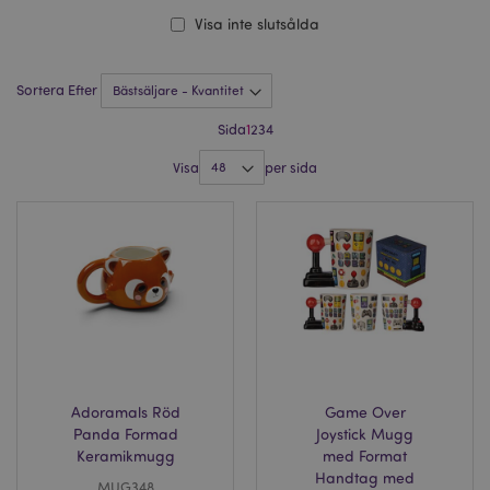
Visa inte slutsålda
Sortera Efter
Sida
1
2
3
4
Visa
per sida
Adoramals Röd
Game Over
Panda Formad
Joystick Mugg
Keramikmugg
med Format
Handtag med
MUG348