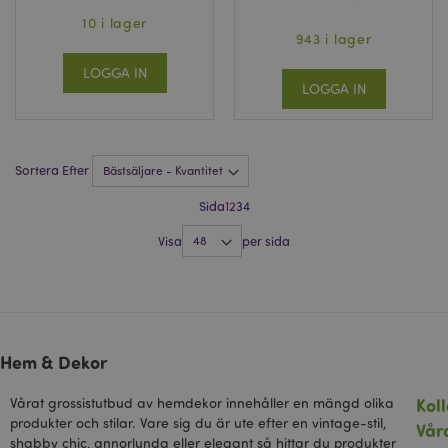
slutanvändaren använd
10 i lager
webbplatsen och all re
som slutanvändaren ka
943 i lager
sett innan han besökte
nämnda webbplats.
LOGGA IN
LOGGA IN
__Secure-
.google.com
2 år
1PAPISID
__Secure-
.google.com
1 år
1PSID
Sortera Efter
__Secure-
.google.com
1 år
1PSIDCC
Sida
1
2
3
4
__Secure-
2 år
Denna cookie används 
Google Inc.
3PAPISID
Google för att samla in
.google.com
Visa
per sida
användarstatistik och s
konverteringsfrekvenser
riktade reklamändamål.
__Secure-
.google.com
1 år
3PSID
__Secure-
.google.com
1 år
Hem & Dekor
3PSIDCC
Koll
Vårat grossistutbud av hemdekor innehåller en mängd olika
produkter och stilar. Vare sig du är ute efter en vintage-stil,
Vår
shabby chic, annorlunda eller elegant så hittar du produkter