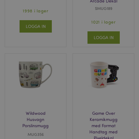
Arcade Dekal
SMUG189
1998 i lager
1021 i lager
LOGGA IN
LOGGA IN
Wildwood
Game Over
Husvagn
Keramikmugg
Porslinsmugg
med Format
Handtag med
MUG356
Pixeldekal