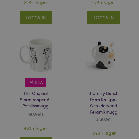
544 i lager
484 i lager
LOGGA IN
LOGGA IN
PÅ REA
The Original
Bramley Bunch
Stormtrooper Vit
Farm Ko Upp-
Porslinsmugg
Och-Nervänd
Keramikmugg
MUG408
UMUG01
483 i lager
1929 i lager