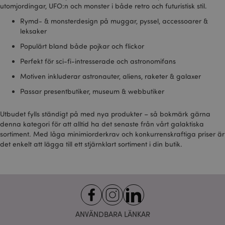
Google LLC
_hjShownFeedbackMessage
1 dag
De
Hotjar Ltd
utomjordingar, UFO:n och monster i både retro och futuristisk stil.
information om hur
.google.com
stä
www.puckator.se
slutanvändaren använd
be
Rymd- & monsterdesign på muggar, pyssel, accessoarer &
webbplatsen och all re
mi
som slutanvändaren ka
leksaker
slu
sett innan han besökte
in
nämnda webbplats.
fe
Populärt bland både pojkar och flickor
gör
APISID
2 år
Denna DoubleClick-cook
Google LLC
in
Perfekt för sci-fi-intresserade och astronomifans
ställs vanligtvis in via
.google.com
åt
webbplatsen av
la
Motiven inkluderar astronauter, aliens, raketer & galaxer
reklampartner och anvä
mi
av dem för att skapa en
om
Passar presentbutiker, museum & webbutiker
profil över webbplatsen
de 
besökares intressen och
en
relevanta annonser på 
dä
webbplatser. Denna coo
Utbudet fylls ständigt på med nya produkter – så bokmärk gärna
ins
fungerar genom att
vis
denna kategori för att alltid ha det senaste från vårt galaktiska
identifiera din webbläsa
sortiment. Med låga minimiorderkrav och konkurrenskraftiga priser är
och enhet unikt.
_hjid
1 år
Hot
Hotjar Ltd
det enkelt att lägga till ett stjärnklart sortiment i din butik.
De
.puckator.se
HSID
2 år
Denna cookie ställs in a
Google LLC
stä
DoubleClick (som ägs av
.google.com
ku
Google) för att skapa en
la
profil för webbplatsens
si
besökares intressen och
skr
relevanta annonser på 
an
webbplatser.
be
sl
NID
1 år
Denna cookie ställs in a
Google LLC
an
DoubleClick (som ägs av
.google.com
ANVÄNDBARA LÄNKAR
som
Google) för att skapa en
de