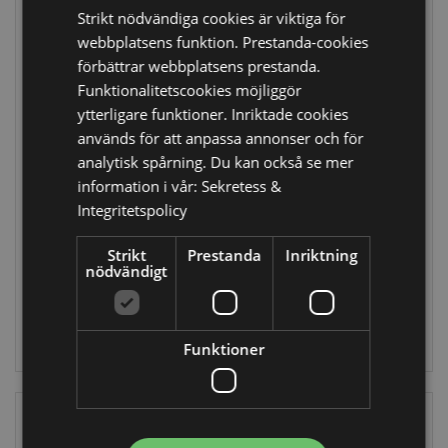
Strikt nödvändiga cookies är viktiga för
webbplatsens funktion. Prestanda-cookies
förbättrar webbplatsens prestanda.
Funktionalitetscookies möjliggör
ytterligare funktioner. Inriktade cookies
används för att anpassa annonser och för
analytisk spårning. Du kan också se mer
Space Cadet
Space Cadet
Rymd
Astronaut Hjälm
information i vår:
Sekretess &
Dragskoväska i
Sparbössa i
Integritetspolicy
Tyg
Keramik
BAG220
MB268
Strikt
Prestanda
Inriktning
nödvändigt
465 i lager
62 i lager
LOGGA IN
LOGGA IN
Funktioner