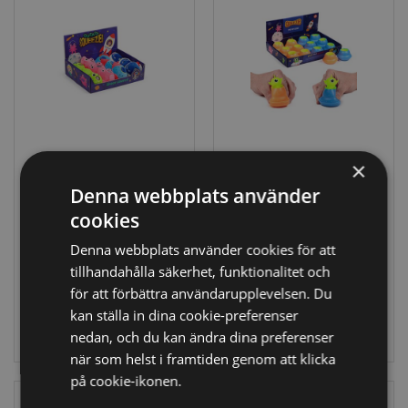
×
Queasy Squeezies
Klämmig Alien
Space Cadets
UFO Pop Out
Denna webbplats använder
Rymd Plysch
cookies
Klämmig Leksak
TY1011
Denna webbplats använder cookies för att
TY1008
tillhandahålla säkerhet, funktionalitet och
1236 i lager
48 i lager
för att förbättra användarupplevelsen. Du
kan ställa in dina cookie-preferenser
LOGGA IN
LOGGA IN
nedan, och du kan ändra dina preferenser
när som helst i framtiden genom att klicka
på cookie-ikonen.