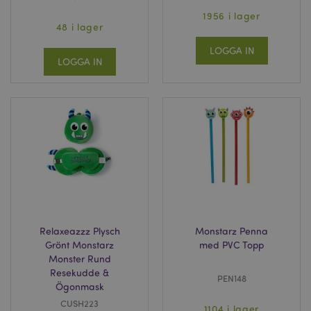
1956 i lager
48 i lager
LOGGA IN
LOGGA IN
Relaxeazzz Plysch
Monstarz Penna
Grönt Monstarz
med PVC Topp
Monster Rund
Resekudde &
PEN148
Ögonmask
CUSH223
1104 i lager