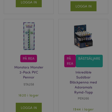
LOGGA IN
LOGGA IN
PÅ REA
PÅ
BÄSTSÄLJARE
REA
Monstarz Monster
2-Pack PVC
Inkredible
Pennor
Suddbar
Bläckpenna med
STA258
Adoramals
Rymd-Topp
1620 i lager
PEN266
LOGGA IN
1944 i lager