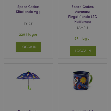
Space Cadets
Space Cadets
Kläckande Ägg
Astronaut
Färgskiftande LED
_GRECAPTCHA
6
Google LLC
Nattlampa
måna
www.google.com
TY1031
LAMP13
228 i lager
87 i lager
PHPSESSID
1 dag
PHP.net
LOGGA IN
tim
.www.puckator.se
LOGGA IN