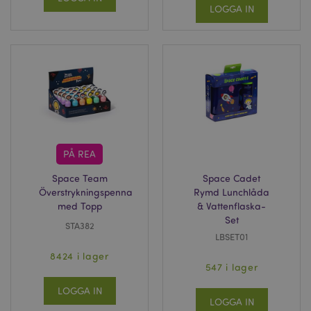
LOGGA IN
PÅ REA
Space Team
Space Cadet
Överstrykningspenna
Rymd Lunchlåda
med Topp
& Vattenflaska-
Set
STA382
LBSET01
8424 i lager
547 i lager
LOGGA IN
LOGGA IN