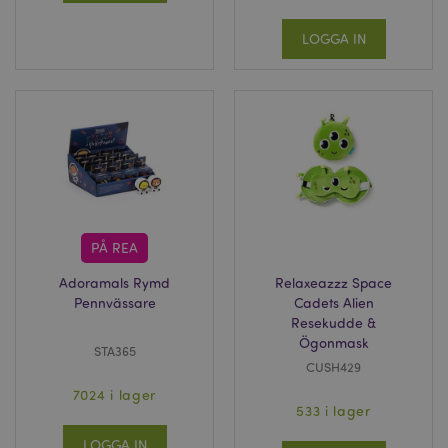
LOGGA IN
PÅ REA
Adoramals Rymd
Relaxeazzz Space
Pennvässare
Cadets Alien
Resekudde &
Ögonmask
STA365
CUSH429
7024 i lager
533 i lager
LOGGA IN