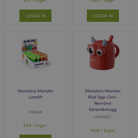
431 i lager
1263 i lager
LOGGA IN
LOGGA IN
Monstarz Monster
Monstarz Monster
Limstift
Röd Upp-Och-
Nervänd
Keramikmugg
STA328
UMUG07
696 i lager
1436 i lager