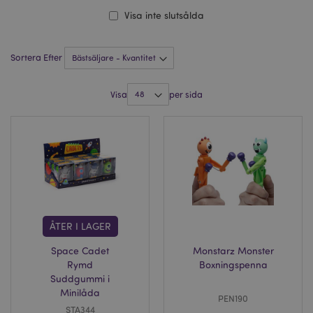
Visa inte slutsålda
Sortera Efter
Visa
per sida
ÅTER I LAGER
Space Cadet
Monstarz Monster
Rymd
Boxningspenna
Suddgummi i
Minilåda
PEN190
STA344