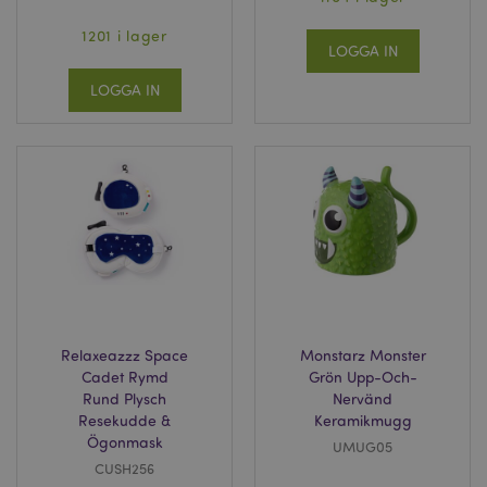
1201 i lager
LOGGA IN
LOGGA IN
Relaxeazzz Space
Monstarz Monster
Cadet Rymd
Grön Upp-Och-
Rund Plysch
Nervänd
Resekudde &
Keramikmugg
Ögonmask
UMUG05
CUSH256