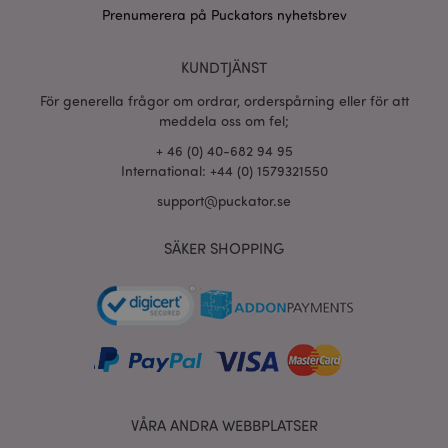
information om hur
.google.com
Prenumerera på Puckators nyhetsbrev
slutanvändaren använd
webbplatsen och all re
som slutanvändaren ka
sett innan han besökte
KUNDTJÄNST
nämnda webbplats.
För generella frågor om ordrar, orderspårning eller för att
__Secure-
.google.com
2 år
1PAPISID
meddela oss om fel;
__Secure-
.google.com
1 år
+ 46 (0) 40-682 94 95
1PSID
International: +44 (0) 1579321550
__Secure-
.google.com
1 år
support@puckator.se
1PSIDCC
__Secure-
2 år
Denna cookie används 
Google Inc.
SÄKER SHOPPING
3PAPISID
Google för att samla in
.google.com
användarstatistik och s
konverteringsfrekvenser
riktade reklamändamål.
__Secure-
.google.com
1 år
3PSID
__Secure-
.google.com
1 år
3PSIDCC
VÅRA ANDRA WEBBPLATSER