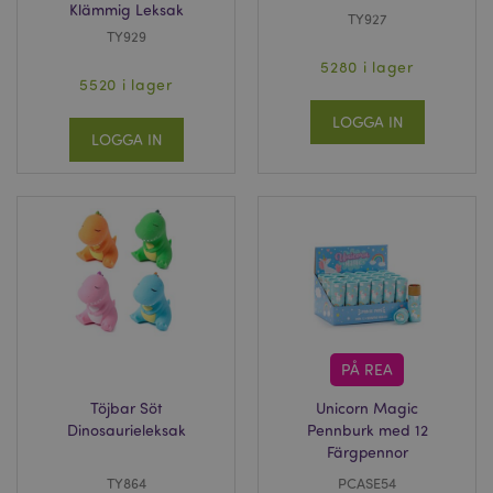
kontrollera listan
Klämmig Leksak
reklam som slutanvänd
TY927
kan ha sett innan han
mage-cache-storage
1 dag
De
Adobe Inc.
TY929
MCPopupClosed
www.puckator.se
1
Status för
besökte nämnda webbpl
an
www.puckator.se
månad
Mailchimp popup
un
5280 i lager
fönster
_gid
1 dag
Denna cookie ställs in a
Google LLC
ca
5520 i lager
Google Analytics. Den la
.puckator.se
inn
SIDCC
1 år
Ladda ner vissa
Google LLC
och uppdaterar ett unik
we
Google-verktyg
.google.com
värde för varje besökt s
LOGGA IN
att
och spara vissa
och används för att räk
LOGGA IN
sn
inställningar, till
och spåra sidvisningar.
exempel antalet
_hjIncludedInPageviewSample
2
De
Hotjar Ltd
sökresultat per
_gat_UA-
.puckator.se
54
Detta är en mönstertyps
minuter
ins
www.puckator.se
sida eller
950900-
sekunder
cookie som har ställts in
låt
aktivering av
12
Google Analytics, där
om
SafeSearch-filtret
mönsterelementet i na
be
Justerar
innehåller det unika
i
annonserna som
identitetsnumret för ko
da
visas i Google Sö
eller webbplatsen det h
so
sig till. Det är en variant
av
_gat-kakan som används
we
att begränsa mängden d
sid
som registreras av Goog
webbplatser med hög
_hjAbsoluteSessionInProgress
30
Co
Hotjar Ltd
trafikvolym.
PÅ REA
minuter
ins
.puckator.se
Ho
IDE
1 år
Denna cookie ställs in a
Google LLC
bö
Töjbar Söt
Unicorn Magic
Doubleclick och utför
.doubleclick.net
an
information om hur
Dinosaurieleksak
Pennburk med 12
res
slutanvändaren använd
ant
Färgpennor
webbplatsen och eventu
De
reklam som slutanvänd
in
TY864
PCASE54
kan ha sett innan han