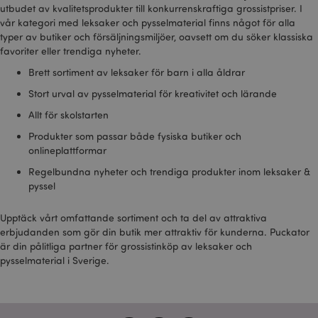
utbudet av kvalitetsprodukter till konkurrenskraftiga grossistpriser. I
vår kategori med leksaker och pysselmaterial finns något för alla
typer av butiker och försäljningsmiljöer, oavsett om du söker klassiska
favoriter eller trendiga nyheter.
Brett sortiment av leksaker för barn i alla åldrar
Stort urval av pysselmaterial för kreativitet och lärande
Allt för skolstarten
Produkter som passar både fysiska butiker och
onlineplattformar
Regelbundna nyheter och trendiga produkter inom leksaker &
pyssel
Upptäck vårt omfattande sortiment och ta del av attraktiva
erbjudanden som gör din butik mer attraktiv för kunderna. Puckator
är din pålitliga partner för grossistinköp av leksaker och
pysselmaterial i Sverige.