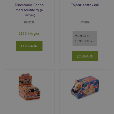
Dinosauria Penna
Töjbar Kattleksak
med Multifärg (6
Färger)
PEN216
TY899
recently_viewed_product_previous
1 d
Adobe Inc.
2268 i lager
www.puckator.se
VÄNTAD:
13/09/2026
Googles
LOGGA IN
sekretesspolicy
searchReport-log
Sess
Adobe Inc.
www.puckator.se
LOGGA IN
recently_compared_product_previous
1 d
Adobe Inc.
www.puckator.se
section_data_ids
1 d
Adobe Inc.
www.puckator.se
product_data_storage
1 d
Adobe Inc.
www.puckator.se