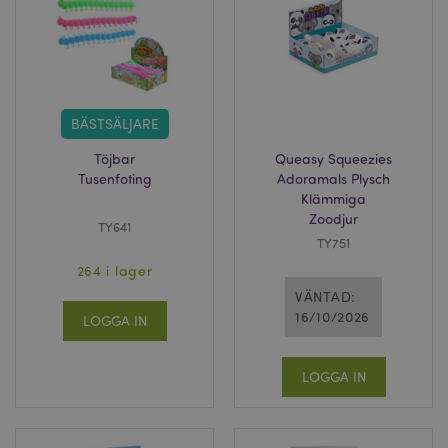
BÄSTSÄLJARE
Töjbar
Queasy Squeezies
Tusenfoting
Adoramals Plysch
Klämmiga
Zoodjur
TY641
TY751
264 i lager
VÄNTAD:
16/10/2026
LOGGA IN
LOGGA IN