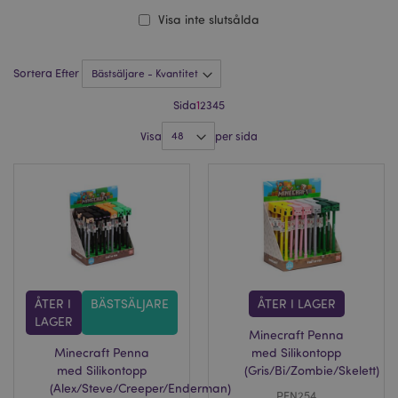
Visa inte slutsålda
Sortera Efter
Sida
1
2
3
4
5
Visa
per sida
ÅTER I
BÄSTSÄLJARE
ÅTER I LAGER
LAGER
Minecraft Penna
Minecraft Penna
med Silikontopp
med Silikontopp
(Gris/Bi/Zombie/Skelett)
(Alex/Steve/Creeper/Enderman)
PEN254