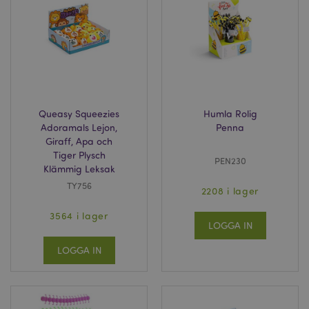
Queasy Squeezies
Humla Rolig
Adoramals Lejon,
Penna
Giraff, Apa och
Tiger Plysch
PEN230
Klämmig Leksak
TY756
2208 i lager
3564 i lager
LOGGA IN
LOGGA IN