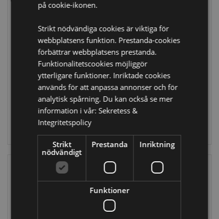
på cookie-ikonen.
Strikt nödvändiga cookies är viktiga för
PÅ REA
webbplatsens funktion. Prestanda-cookies
Söt Hund
Söt Katt
förbättrar webbplatsens prestanda.
Evighetspenna
Evighetspenna
Funktionalitetscookies möjliggör
ytterligare funktioner. Inriktade cookies
STA346
STA345
används för att anpassa annonser och för
analytisk spårning. Du kan också se mer
3096 i lager
2196 i lager
information i vår:
Sekretess &
Integritetspolicy
LOGGA IN
LOGGA IN
Strikt
Prestanda
Inriktning
nödvändigt
Funktioner