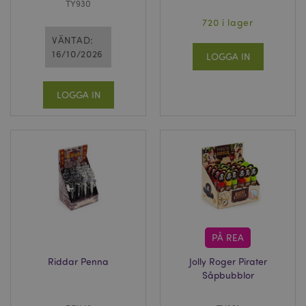
NID
1 år
Denna cookie ställs in a
Google LLC
TY930
an
DoubleClick (som ägs av
.google.com
som
Google) för att skapa en
720 i lager
de
profil för dina intressen
we
visa relevanta annonser
VÄNTAD:
we
andra webbplatser.
De
16/10/2026
LOGGA IN
säk
OGPC
1 år
Denna cookie används 
Google Inc.
be
Google för att lagra
.google.com
eft
användarinställningar o
be
LOGGA IN
information när du titta
we
sidor med Google-karto
til
dem.
an
SAPISID
1 år
Denna DoubleClick-cook
Google LLC
ställs vanligtvis in via
.google.com
webbplatsen av
reklampartner och anvä
av dem för att skapa en
profil över webbplatsen
besökares intressen och
relevanta annonser på 
webbplatser. Denna coo
fungerar genom att
identifiera din webbläsa
PÅ REA
och enhet unikt.
Riddar Penna
SID
1 år
Jolly Roger Pirater
Detta är ett mycket vanl
Google LLC
cookie-namn, men där d
.google.com
Såpbubblor
finns som en session-co
kommer det sannolikt at
användas som för