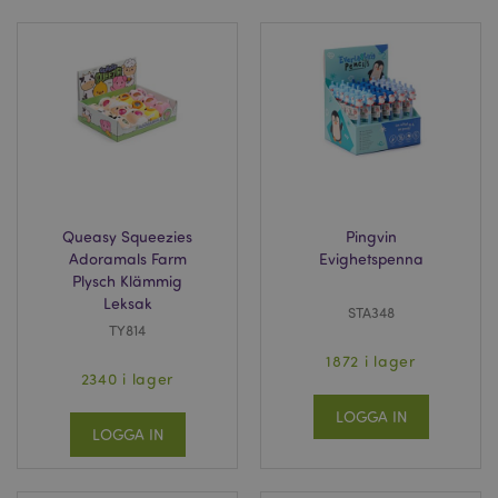
Queasy Squeezies
Pingvin
Adoramals Farm
Evighetspenna
Plysch Klämmig
Leksak
STA348
TY814
1872 i lager
2340 i lager
LOGGA IN
LOGGA IN