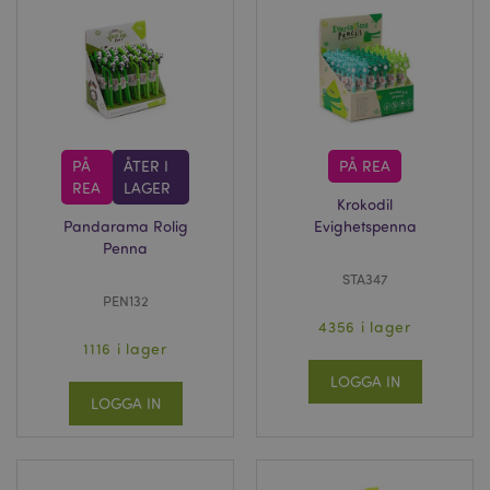
PÅ
ÅTER I
PÅ REA
REA
LAGER
Krokodil
Pandarama Rolig
Evighetspenna
Penna
STA347
PEN132
4356 i lager
1116 i lager
LOGGA IN
LOGGA IN