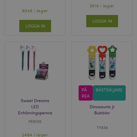
3816 i lager
6048 i lager
LOGGA IN
LOGGA IN
PÅ
BÄSTSÄLJARE
REA
Sweet Dreams
LED
Dinosauria Jr
Enhörningspenna
Bubblor
PEN130
TY838
2484 i lager