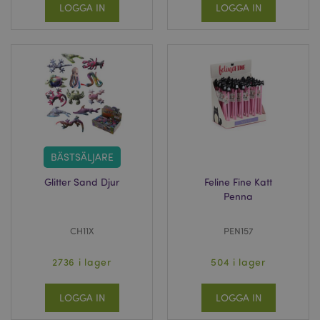
LOGGA IN
LOGGA IN
BÄSTSÄLJARE
Glitter Sand Djur
Feline Fine Katt
Penna
CH11X
PEN157
2736 i lager
504 i lager
LOGGA IN
LOGGA IN