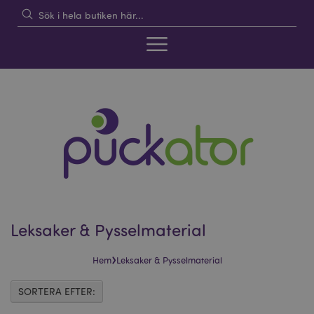
Leksaker & Pysselmaterial
›
Hem
Leksaker & Pysselmaterial
SORTERA EFTER: