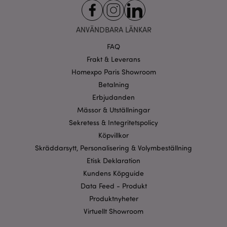
ANVÄNDBARA LÄNKAR
FAQ
Frakt & Leverans
Homexpo Paris Showroom
Betalning
Erbjudanden
Mässor & Utställningar
Sekretess & Integritetspolicy
Köpvillkor
Skräddarsytt, Personalisering & Volymbeställning
Etisk Deklaration
Kundens Köpguide
Data Feed - Produkt
Produktnyheter
Virtuellt Showroom