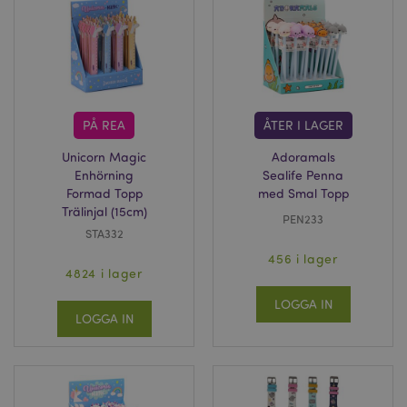
PÅ REA
ÅTER I LAGER
Unicorn Magic
Adoramals
Enhörning
Sealife Penna
Formad Topp
med Smal Topp
Trälinjal (15cm)
PEN233
STA332
456 i lager
4824 i lager
LOGGA IN
LOGGA IN