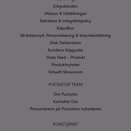
webbplatsfunktionalitet såsom användarinloggning
Erbjudanden
och kontohantering. Webbplatsen kan inte
användas korrekt utan strikt nödvändiga cookies.
Mässor & Utställningar
Sekretess & Integritetspolicy
Provider
/
Namn
Utg
Domän
Köpvillkor
CookieScriptConsent
1 må
CookieScript
Skräddarsytt, Personalisering & Volymbeställning
.puckator.se
Etisk Deklaration
Kundens Köpguide
Data Feed - Produkt
Produktnyheter
Virtuellt Showroom
recently_viewed_product_previous
1 d
Adobe Inc.
www.puckator.se
PUCKATOR TEAM
Googles
sekretesspolicy
Om Puckator
searchReport-log
Sess
Adobe Inc.
www.puckator.se
Kontakta Oss
Prenumerera på Puckators nyhetsbrev
recently_compared_product_previous
1 d
Adobe Inc.
www.puckator.se
KUNDTJÄNST