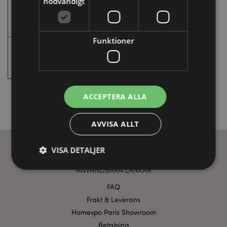
nödvändigt
Congress
-
Januari
Doncaster,
2027
England
Funktioner
Spring Fair
-
7 - 10
Hall 4 Monter
Birmingham,
Februari
4B10 - C11
England
2027
ACCEPTERA ALLA
AVVISA ALLT
VISA DETALJER
ANVÄNDBARA LÄNKAR
FAQ
Strikt nödvändigt
Prestanda
Inriktning
Frakt & Leverans
Funktioner
Homexpo Paris Showroom
Strikt nödvändiga cookies tillåter grundläggande
Betalning