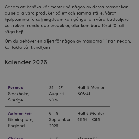
Genom att besöka vår monter på någon av dessa mässor kan
du se alla våra produker på ett och samma ställe. Vårat
hjälpsamma försäljningsteam kan gå igenom våra bästsäljare
och rekommenderade produkter, eller kom bara förbi för att
säga hej!
Om du behöver en biljett för någon av mässorna i listan nedan,
kontakta vår kundtjänst.
Kalender 2026
Formex
-
25 - 27
Hall B Monter
Stockholm,
Augusti
B08:41
Sverige
2026
Autumn Fair
-
6 - 9
Hall 6 Monter
Birmingham,
September
6B54 - C55
England
2026
Chrispo
-
3 - 5
Monter 55