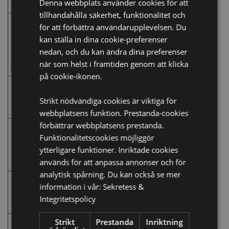
Denna webbplats använder cookies för att
2026
tillhandahålla säkerhet, funktionalitet och
World of Kids
-
29
Hall B Monter
för att förbättra användarupplevelsen. Du
Warszawa, Polen
September
D29
kan ställa in dina cookie-preferenser
- 1
nedan, och du kan ändra dina preferenser
Oktober
när som helst i framtiden genom att klicka
2026
på cookie-ikonen.
MegaShow
-
20 - 23
Hall 1C Monter
Hongkong, Kina
Oktober
A6
Strikt nödvändiga cookies är viktiga för
2026
webbplatsens funktion. Prestanda-cookies
förbättrar webbplatsens prestanda.
Harrogate
10 - 13
Hall C Monter
Funktionalitetscookies möjliggör
Christmas
-
Januari
C13
ytterligare funktioner. Inriktade cookies
Harrogate,
2027
England
används för att anpassa annonser och för
analytisk spårning. Du kan också se mer
The Torquay Gift
24 - 26
Hall 7 Monter
information i vår:
Sekretess &
Fair
- Torquay,
Januari
33
Integritetspolicy
England
2027
Strikt
Prestanda
Inriktning
NFAN Trade &
26 - 28
Monter 70