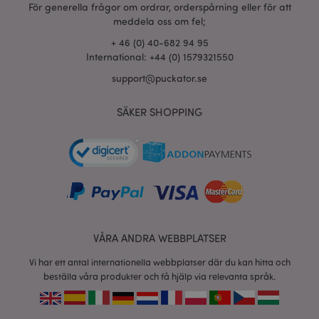
section_data_ids
1 d
Adobe Inc.
För generella frågor om ordrar, orderspårning eller för att
www.puckator.se
meddela oss om fel;
+ 46 (0) 40-682 94 95
International: +44 (0) 1579321550
product_data_storage
1 d
Adobe Inc.
support@puckator.se
www.puckator.se
SÄKER SHOPPING
form_key
1 dag
Adobe Inc.
tim
.www.puckator.se
X-Magento-Vary
1 dag
Adobe Inc.
tim
www.puckator.se
VÅRA ANDRA WEBBPLATSER
Vi har ett antal internationella webbplatser där du kan hitta och
beställa våra produkter och få hjälp via relevanta språk.