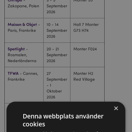
Zakopane, Polen
September
2026
Maison & Objet
-
10 - 14
Hall 7 Monter
Paris, Frankrike
September
G73 H74
2026
Spotlight
-
20 - 21
Monter F024
Rosmalen,
September
Nederländerna
2026
TFWA
- Cannes,
27
Monter H2
Frankrike
September
Red Village
- 1
Oktober
2026
×
Gift Valencia
-
28
Våning 3 Hall
Denna webbplats använder
Valencia,
September
6 Monter F25
Spanien
- 1
cookies
Oktober