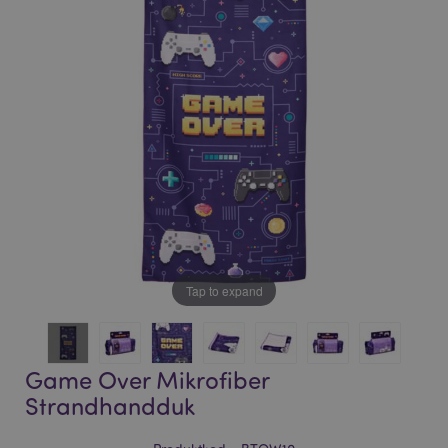
bildgalleriet
bildgalleriet
Tap to expand
Game Over Mikrofiber
Strandhandduk