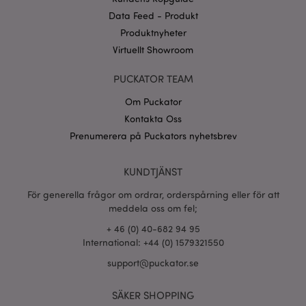
Data Feed - Produkt
CookieScriptConsent
1 må
CookieScript
.puckator.se
Produktnyheter
Virtuellt Showroom
PUCKATOR TEAM
Om Puckator
recently_viewed_product_previous
1 d
Adobe Inc.
Kontakta Oss
www.puckator.se
Prenumerera på Puckators nyhetsbrev
Googles
sekretesspolicy
searchReport-log
Sess
Adobe Inc.
KUNDTJÄNST
www.puckator.se
För generella frågor om ordrar, orderspårning eller för att
recently_compared_product_previous
1 d
Adobe Inc.
meddela oss om fel;
www.puckator.se
+ 46 (0) 40-682 94 95
International: +44 (0) 1579321550
section_data_ids
1 d
Adobe Inc.
support@puckator.se
www.puckator.se
SÄKER SHOPPING