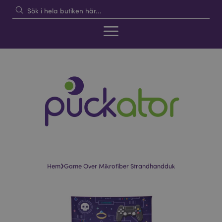
›
Hem
Game Over Mikrofiber Strandhandduk
Hoppa
Hoppa
till
till
slutet
början
av
av