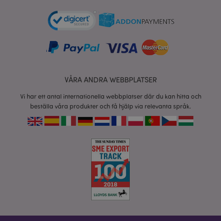
product_data_storage
1 d
Adobe Inc.
www.puckator.se
form_key
1 dag
Adobe Inc.
tim
.www.puckator.se
VÅRA ANDRA WEBBPLATSER
Vi har ett antal internationella webbplatser där du kan hitta och
X-Magento-Vary
1 dag
Adobe Inc.
beställa våra produkter och få hjälp via relevanta språk.
tim
www.puckator.se
recently_viewed_product
1 d
Adobe Inc.
www.puckator.se
mage-cache-sessid
1 d
Adobe Inc.