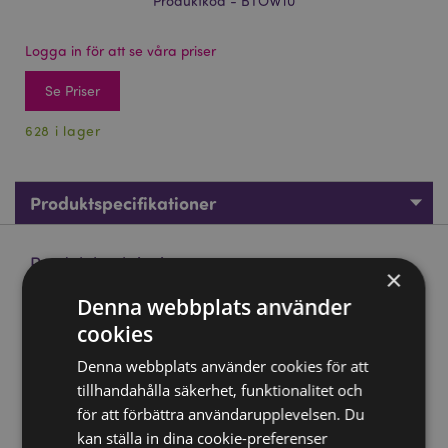
Produktkod - BTOW10
Logga in för att se våra priser
Se Priser
628 i lager
Produktspecifikationer
Produktbeskrivning
×
Denna webbplats använder
Game Over Mikrofiber Strandhandduk
cookies
Material:
88% Polyester, 12% Polyamid
Denna webbplats använder cookies för att
Lämplig för blekmedel:
Nej
tillhandahålla säkerhet, funktionalitet och
Lämplig för torktumlare:
Nej
för att förbättra användarupplevelsen. Du
Lämplig för strykning:
Nej
kan ställa in dina cookie-preferenser