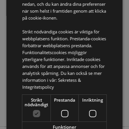
nedan, och du kan ändra dina preferenser
Tvättinformation:
Maskintvätt i 30°C
när som helst i framtiden genom att klicka
Produkt Resurser:
på cookie-ikonen.
Vill du veta mer om hur du köper från Puckator?
Då
Strikt nödvändiga cookies är viktiga för
borde du läsa våran
Kundens Imformations Guide.
webbplatsens funktion. Prestanda-cookies
förbättrar webbplatsens prestanda.
Produktattribut
Funktionalitetscookies möjliggör
Mer
Höjd 180cm Bredd 85cm Djup 0.1cm
ytterligare funktioner. Inriktade cookies
Information
används för att anpassa annonser och för
5055071508677
analytisk spårning. Du kan också se mer
36
information i vår:
Sekretess &
0.328000
Integritetspolicy
Nej
Nej
Strikt
Prestanda
Inriktning
nödvändigt
Nej
Game Over
Funktioner