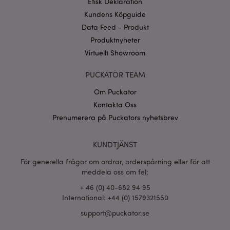
Etisk Deklaration
Googles
sekretesspolicy
Kundens Köpguide
searchReport-log
Sess
Adobe Inc.
www.puckator.se
Data Feed - Produkt
Produktnyheter
recently_compared_product_previous
1 d
Adobe Inc.
Virtuellt Showroom
www.puckator.se
PUCKATOR TEAM
section_data_ids
1 d
Adobe Inc.
www.puckator.se
Om Puckator
Kontakta Oss
Prenumerera på Puckators nyhetsbrev
product_data_storage
1 d
Adobe Inc.
www.puckator.se
KUNDTJÄNST
För generella frågor om ordrar, orderspårning eller för att
meddela oss om fel;
form_key
1 dag
Adobe Inc.
tim
.www.puckator.se
+ 46 (0) 40-682 94 95
International: +44 (0) 1579321550
support@puckator.se
X-Magento-Vary
1 dag
Adobe Inc.