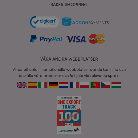
tim
www.puckator.se
SÄKER SHOPPING
recently_viewed_product
1 d
Adobe Inc.
www.puckator.se
VÅRA ANDRA WEBBPLATSER
Vi har ett antal internationella webbplatser där du kan hitta och
mage-cache-sessid
1 d
Adobe Inc.
beställa våra produkter och få hjälp via relevanta språk.
www.puckator.se
_GRECAPTCHA
6
Google LLC
måna
www.google.com