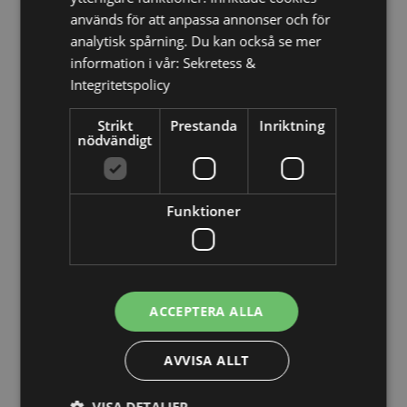
Spanien (fastlandet), Sverige, Schweiz, Turkiet,
används för att anpassa annonser och för
Ukraina, Storbritannien (fastlandet), Storbritannien
analytisk spårning. Du kan också se mer
(Nordirland, högländerna och öarna)
information i vår:
Sekretess &
Produkt Resurser:
Integritetspolicy
Vill du veta mer om hur du köper från Puckator?
Då
Strikt
Prestanda
Inriktning
borde du läsa våran
Kundens Imformations Guide.
nödvändigt
Produktattribut
Funktioner
Mer
Höjd 5cm Bredd 16cm Djup 6cm
Information
5055071514388
72
0.131000
ACCEPTERA ALLA
Nej
Nej
AVVISA ALLT
Nej
Pusheen Katt