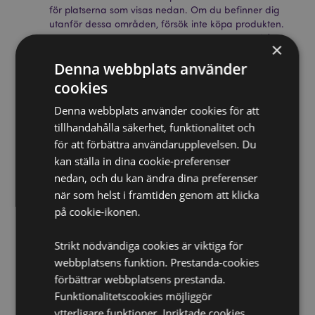
för platserna som visas nedan. Om du befinner dig
utanför dessa områden, försök inte köpa produkten.
Om du gör det kommer produkten att tas bort från
×
din beställning. Om du behöver ytterligare
Denna webbplats använder
information, vänligen kontakta vår kundtjänst.
Licensierade territorier:
Åland, Albanien, Andorra,
cookies
Österrike, Azerbajdzjan, Azorerna (Portugal),
Balearerna (Spanien), Vitryssland, Belgien, Bermuda,
Denna webbplats använder cookies för att
Bosnien och Hercegovina, Bulgarien, Kanarieöarna
tillhandahålla säkerhet, funktionalitet och
(Spanien), Ceuta och Melilla, Chile, Korsika (Frankrike),
för att förbättra användarupplevelsen. Du
Kroatien, Cypern, Tjeckien, Danmark, Estland, Finland
kan ställa in dina cookie-preferenser
(fastlandet), Frankrike (fastlandet), Franska Guyana,
nedan, och du kan ändra dina preferenser
Georgien, Tyskland, Gibraltar, Grekland, Guadeloupe,
Guernsey (Kanalöarna), Heliga stolen (Vatikanstaten),
när som helst i framtiden genom att klicka
Ungern, Island, Irland, Isle of Man (Storbritannien),
på cookie-ikonen.
Italien (fastlandet), Jersey (Kanalöarna), Kosovo,
Lettland, Liechtenstein, Litauen, Luxemburg,
Strikt nödvändiga cookies är viktiga för
Nordmakedonien, Madeira (Portugal), Malta,
webbplatsens funktion. Prestanda-cookies
Martinique, Mayotte, Moldavien, Montenegro,
Nederländerna, Norge, Polen, Portugal (fastlandet),
förbättrar webbplatsens prestanda.
Réunion, Rumänien, Ryssland, Saint-Martin (franska
Funktionalitetscookies möjliggör
delen), Serbien, Sicilien (Italien), Slovakien, Slovenien,
ytterligare funktioner. Inriktade cookies