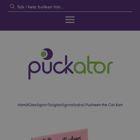
›
Hem
Glasögon/Solglasögonsfodral Pusheen the Cat Katt
Hoppa
Hoppa
till
till
slutet
början
av
av