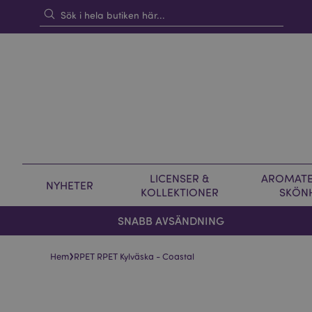
LICENSER &
AROMATE
NYHETER
KOLLEKTIONER
SKÖN
SNABB AVSÄNDNING
›
Hem
RPET RPET Kylväska - Coastal
Hoppa
Hoppa
till
till
slutet
början