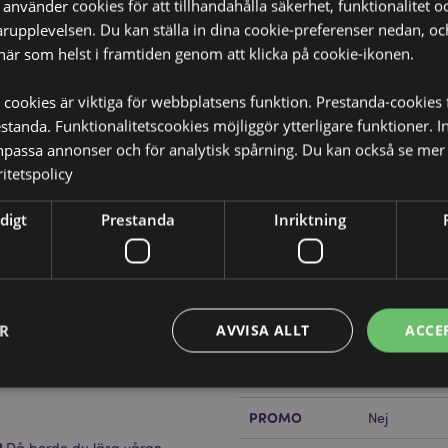
nvänder cookies för att tillhandahålla säkerhet, funktionalitet oc
rupplevelsen. Du kan ställa in dina cookie-preferenser nedan, o
när som helst i framtiden genom att klicka på cookie-ikonen.
 cookies är viktiga för webbplatsens funktion. Prestanda-cookies 
tanda. Funktionalitetscookies möjliggör ytterligare funktioner. I
Produktattribut
npassa annonser och för analytisk spårning. Du kan också se mer 
Mer
Mått
Höjd 16cm B
itetspolicy
Information
Streckkod
EPE Skum och Polypropen
5055071507
digt
Prestanda
Inriktning
Kartong Mängd
100
å handtag och dragkedja. Håller
ten.
Vikt (kg)
0.061000
ER
AVVISA ALLT
ACCE
PÅ REA
Nej
or.
NYHET
Nej
PROMO
Nej
Strikt nödvändigt
Prestanda
Inriktning
Funktioner
?
Då borde du läsa våran