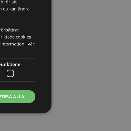
h för att
ch du kan ändra
förbättrar
nriktade cookies
information i vår:
redd 21cm Djup 14cm
830
Funktioner
PTERA ALLA