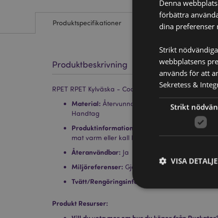
Denna webbplats a
förbättra använda
Produktspecifikationer
dina preferenser 
Strikt nödvändiga
webbplatsens pres
Produktbeskrivning
används för att a
Sekretess & Integr
RPET RPET Kylväska - Coastal
Material:
Återvunna Plastflaskor RPET, Folie, 
Strikt nödvän
Handtag
Produktinformation:
Isolerad kylväska med tv
mat varm eller kall längre och bevarar färskhe
Återanvändbar:
Ja
VISA DETALJ
Miljöreferenser:
Gjord av återvunna plastflask
Tvätt/Rengöringsinformation:
Endast torka ren
Produkt Resurser:
Vill du veta mer om hur du köper från Puckator