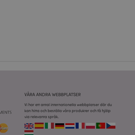
ontohantering.
vänder denna cookie
esinställningar för
okiebannern måste
isade produkter för
 information om
e jämförda
relaterad till
VÅRA ANDRA WEBBPLATSER
tt visa önskelista,
Vi har ett antal internationella webbplatser där du
kan hitta och beställa våra produkter och få hjälp
data relaterade till
kter.
via relevanta språk.
nderlätta cachning
 sidor laddas