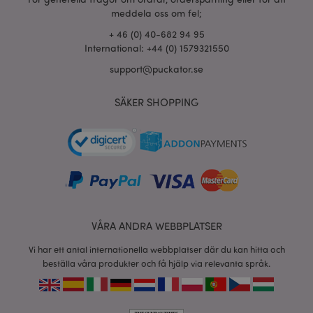
section_data_ids
1 d
Adobe Inc.
www.puckator.se
meddela oss om fel;
+ 46 (0) 40-682 94 95
International: +44 (0) 1579321550
support@puckator.se
product_data_storage
1 d
Adobe Inc.
www.puckator.se
SÄKER SHOPPING
form_key
1 dag
Adobe Inc.
tim
.www.puckator.se
X-Magento-Vary
1 dag
Adobe Inc.
tim
www.puckator.se
VÅRA ANDRA WEBBPLATSER
Vi har ett antal internationella webbplatser där du kan hitta och
beställa våra produkter och få hjälp via relevanta språk.