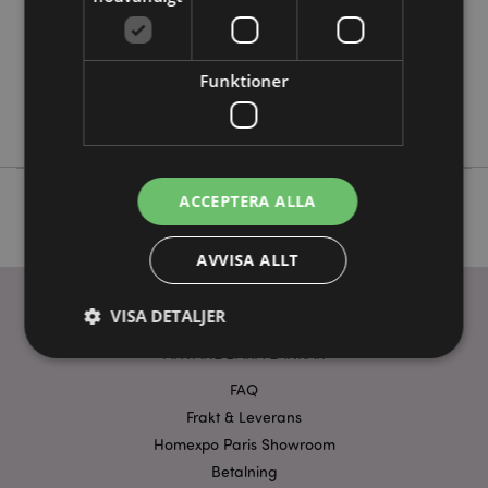
Nej
Nej
Funktioner
Nej
Asterix & Obelix
ACCEPTERA ALLA
AVVISA ALLT
VISA DETALJER
ANVÄNDBARA LÄNKAR
FAQ
Strikt nödvändigt
Prestanda
Inriktning
Frakt & Leverans
Funktioner
Homexpo Paris Showroom
Betalning
Strikt nödvändiga cookies tillåter grundläggande