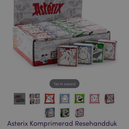
bildgalleriet
bildgalleriet
Tap to expand
Asterix Komprimerad Resehandduk