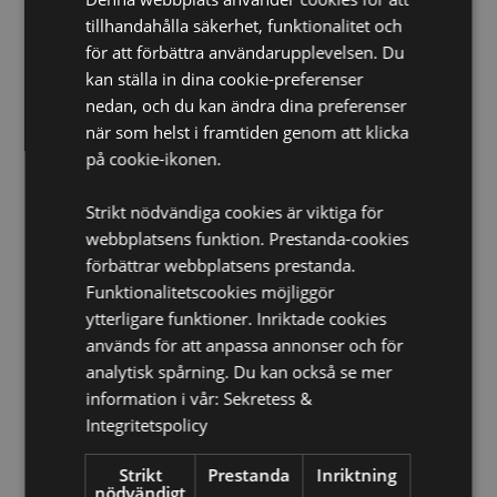
Lämplig för blekmedel:
Nej
tillhandahålla säkerhet, funktionalitet och
för att förbättra användarupplevelsen. Du
Lämplig för torktumlare:
Nej
kan ställa in dina cookie-preferenser
Lämplig för strykning:
Nej
nedan, och du kan ändra dina preferenser
Tvättinformation:
Maskintvätt i 30°C
när som helst i framtiden genom att klicka
Licensinformation:
Denna produkt är fullt licensierad
på cookie-ikonen.
och kan säljas i hela världen.
Strikt nödvändiga cookies är viktiga för
Produkt Resurser:
webbplatsens funktion. Prestanda-cookies
Vill du veta mer om hur du köper från Puckator?
Då
förbättrar webbplatsens prestanda.
borde du läsa våran
Kundens Imformations Guide.
Funktionalitetscookies möjliggör
ytterligare funktioner. Inriktade cookies
används för att anpassa annonser och för
Produktattribut
analytisk spårning. Du kan också se mer
Mer
Höjd 28cm Bredd 30cm Djup 0.1cm Komprimerad
information i vår:
Sekretess &
Information
2x5.5x5.5cm
Integritetspolicy
5055071787829
240
Strikt
Prestanda
Inriktning
nödvändigt
0.041000