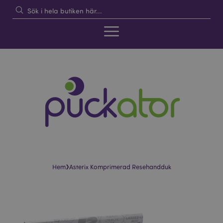
›
Hem
Asterix Komprimerad Resehandduk
Hoppa
Hoppa
till
till
slutet
början
av
av