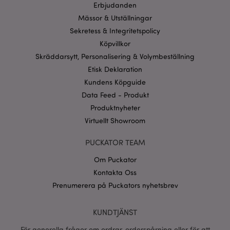
webbplatsfunktionalitet såsom användarinloggning
Erbjudanden
och kontohantering. Webbplatsen kan inte
Mässor & Utställningar
användas korrekt utan strikt nödvändiga cookies.
Sekretess & Integritetspolicy
Provider
/
Namn
Utg
Domän
Köpvillkor
Skräddarsytt, Personalisering & Volymbeställning
CookieScriptConsent
1 må
CookieScript
.puckator.se
Etisk Deklaration
Kundens Köpguide
Data Feed - Produkt
Produktnyheter
Virtuellt Showroom
recently_viewed_product_previous
1 d
Adobe Inc.
www.puckator.se
PUCKATOR TEAM
Googles
Om Puckator
sekretesspolicy
searchReport-log
Sess
Adobe Inc.
Kontakta Oss
www.puckator.se
Prenumerera på Puckators nyhetsbrev
recently_compared_product_previous
1 d
Adobe Inc.
www.puckator.se
KUNDTJÄNST
För generella frågor om ordrar, orderspårning eller för att