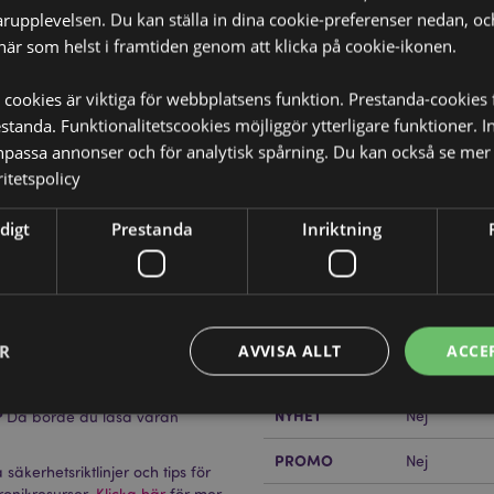
rupplevelsen. Du kan ställa in dina cookie-preferenser nedan, o
när som helst i framtiden genom att klicka på cookie-ikonen.
 cookies är viktiga för webbplatsens funktion. Prestanda-cookies 
tanda. Funktionalitetscookies möjliggör ytterligare funktioner. I
Produktattribut
npassa annonser och för analytisk spårning. Du kan också se mer 
itetspolicy
Mer
Mått
Höjd 10cm 
Information
digt
Prestanda
Inriktning
Streckkod
5055071739
Kartong Mängd
120
Vikt (kg)
0.073000
ER
AVVISA ALLT
ACCE
PÅ REA
Nej
NYHET
?
Nej
Då borde du läsa våran
PROMO
Strikt nödvändigt
Prestanda
Inriktning
Funktioner
Nej
säkerhetsriktlinjer och tips för
ronikresurser.
Klicka här
för mer