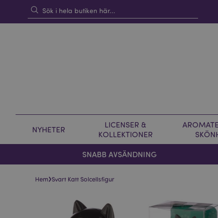
LICENSER &
AROMATE
NYHETER
KOLLEKTIONER
SKÖN
SNABB AVSÄNDNING
›
Hem
Svart Katt Solcellsfigur
Hoppa
Hoppa
till
till
slutet
början