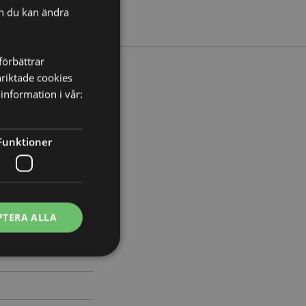
ch du kan ändra
förbättrar
nriktade cookies
information i vår:
Bredd 5cm Djup 6cm
Funktioner
620
PTERA ALLA