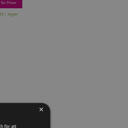
Se Priser
32 i lager
×
h för att