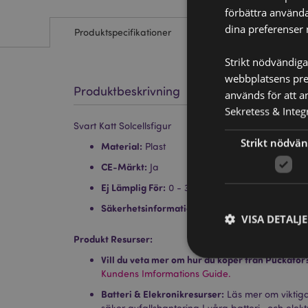
förbättra använda
dina preferenser 
Produktspecifikationer
Strikt nödvändiga
webbplatsens pres
Produktbeskrivning
används för att a
Sekretess & Integr
Svart Katt Solcellsfigur
Strikt nödvän
Material:
Plast
CE-Märkt:
Ja
Ej Lämplig För:
0 - 3 År
Säkerhetsinformation:
Detta är ingen leksak.
VISA DETALJ
Produkt Resurser:
Vill du veta mer om hur du köper från Puckator
Kundens Imformations Guide.
Batteri & Elekronikresurser:
Läs mer om viktiga 
säker avfallshantering I våra batteri- och elekt