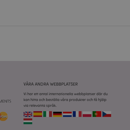
ontohantering.
vänder denna cookie
esinställningar för
okiebannern måste
isade produkter för
 information om
e jämförda
VÅRA ANDRA WEBBPLATSER
relaterad till
tt visa önskelista,
Vi har ett antal internationella webbplatser där du
kan hitta och beställa våra produkter och få hjälp
data relaterade till
via relevanta språk.
kter.
nderlätta cachning
 sidor laddas