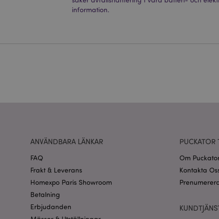
Strikt nödvändiga co
information.
Webbplatsen kan inte
Namn
CookieScriptConse
recently_viewed_pr
Go
searchReport-log
recently_compared
ANVÄNDBARA LÄNKAR
PUCKATOR 
section_data_ids
FAQ
Om Puckato
Frakt & Leverans
Kontakta Os
product_data_stora
Homexpo Paris Showroom
Prenumerera
Betalning
form_key
Erbjudanden
KUNDTJÄNS
Mässor & Utställningar