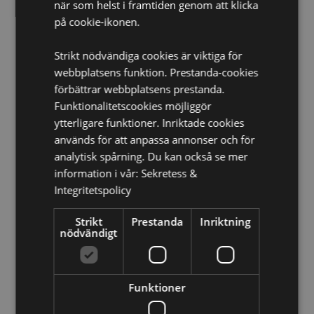
när som helst i framtiden genom att klicka
Hongkong, Ungern, Island, Irland, Isle of Man
på cookie-ikonen.
(Storbritannien), Italien (fastlandet), Jersey
(Kanalöarna), Jordanien, Kosovo, Kuwait, Lettland,
Liechtenstein, Litauen, Luxemburg, Nordmakedonien,
Strikt nödvändiga cookies är viktiga för
Madeira (Portugal), Malta, Martinique, Mayotte,
webbplatsens funktion. Prestanda-cookies
Moldavien, Monaco, Montenegro, Nederländerna,
förbättrar webbplatsens prestanda.
Norge, Polen, Portugal (fastlandet), Qatar, Réunion,
Funktionalitetscookies möjliggör
Rumänien, Saint-Martin (franska delen), San Marino,
ytterligare funktioner. Inriktade cookies
Serbien, Sicilien (Italien), Singapore, Slovakien,
Slovenien, Spanien (fastlandet), Sverige, Schweiz,
används för att anpassa annonser och för
Ukraina, Förenade Arabemiraten, Storbritannien
analytisk spårning. Du kan också se mer
(fastlandet), Storbritannien (Nordirland, högländerna
information i vår:
Sekretess &
och öarna)
Integritetspolicy
CPNP:
TBC
Strikt
Prestanda
Inriktning
Produkt Resurser:
nödvändigt
Vill du veta mer om hur du köper från Puckator?
Då
borde du läsa våran
Kundens Imformations Guide.
Funktioner