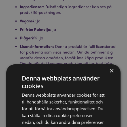
Ingredienser:
Fullständiga ingredienser kan ses på
produktförpackningen.
Vegansk:
Ja
Fri från Palmolja:
Ja
Plågerifri:
Ja
Licensinformation:
Denna produkt är fullt licensierad
för platserna som visas nedan. Om du befinner dig
utanför dessa områden, försök inte köpa produkten.
Om du gör det kommer produkten att tas bort från
×
din beställning. Om du behöver ytterligare
information, vänligen kontakta vår kundtjänst.
Denna webbplats använder
Licensierade territorier:
Åland, Albanien, Österrike,
cookies
Azorerna (Portugal), Bahrain, Balearerna (Spanien),
Belgien, Bermuda, Bosnien och Hercegovina,
Denna webbplats använder cookies för att
Bulgarien, Kanada, Kanarieöarna (Spanien), Ceuta
tillhandahålla säkerhet, funktionalitet och
och Melilla, Korsika (Frankrike), Kroatien, Cypern,
för att förbättra användarupplevelsen. Du
Tjeckien, Danmark, Estland, Finland (fastlandet),
Frankrike (fastlandet), Franska Guyana, Tyskland,
kan ställa in dina cookie-preferenser
Gibraltar, Grekland, Guadeloupe, Guernsey
nedan, och du kan ändra dina preferenser
(Kanalöarna), Heliga stolen (Vatikanstaten),