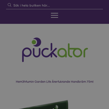
›
Hem
Mumin Garden Life Återfuktande Handkräm 75ml
Hoppa
Hoppa
till
till
slutet
början
av
av