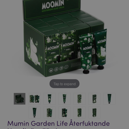
bildgalleriet
bildgalleriet
Tap to expand
Mumin Garden Life Återfuktande