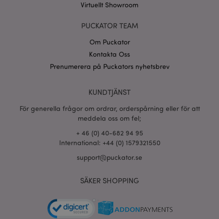
www.puckator.se
Virtuellt Showroom
PUCKATOR TEAM
form_key
1 dag
Adobe Inc.
Om Puckator
tim
.www.puckator.se
Kontakta Oss
Prenumerera på Puckators nyhetsbrev
X-Magento-Vary
1 dag
Adobe Inc.
tim
KUNDTJÄNST
www.puckator.se
För generella frågor om ordrar, orderspårning eller för att
meddela oss om fel;
+ 46 (0) 40-682 94 95
International: +44 (0) 1579321550
support@puckator.se
recently_viewed_product
1 d
Adobe Inc.
www.puckator.se
SÄKER SHOPPING
mage-cache-sessid
1 d
Adobe Inc.
www.puckator.se