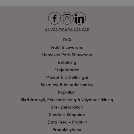
.puckator.se
ANVÄNDBARA LÄNKAR
FAQ
recently_viewed_product_previous
1 d
Adobe Inc.
www.puckator.se
Frakt & Leverans
Homexpo Paris Showroom
Googles
sekretesspolicy
Betalning
searchReport-log
Sess
Adobe Inc.
www.puckator.se
Erbjudanden
Mässor & Utställningar
recently_compared_product_previous
1 d
Adobe Inc.
www.puckator.se
Sekretess & Integritetspolicy
Köpvillkor
Skräddarsytt, Personalisering & Volymbeställning
section_data_ids
1 d
Adobe Inc.
www.puckator.se
Etisk Deklaration
Kundens Köpguide
Data Feed - Produkt
Produktnyheter
product_data_storage
1 d
Adobe Inc.