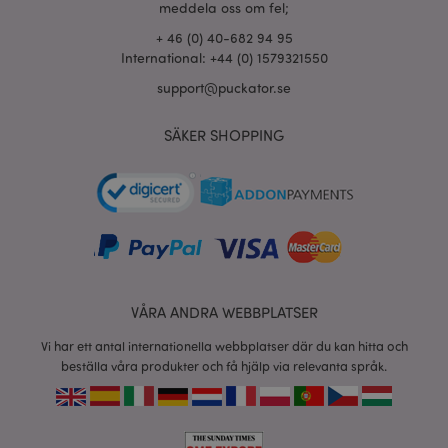
meddela oss om fel;
+ 46 (0) 40-682 94 95
X-Magento-Vary
1 dag
Adobe Inc.
International: +44 (0) 1579321550
tim
www.puckator.se
support@puckator.se
SÄKER SHOPPING
recently_viewed_product
1 d
Adobe Inc.
www.puckator.se
mage-cache-sessid
1 d
Adobe Inc.
www.puckator.se
VÅRA ANDRA WEBBPLATSER
Vi har ett antal internationella webbplatser där du kan hitta och
beställa våra produkter och få hjälp via relevanta språk.