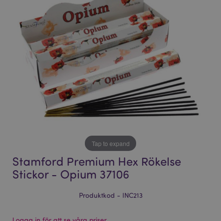
bildgalleriet
bildgalleriet
Tap to expand
Stamford Premium Hex Rökelse
Stickor - Opium 37106
Produktkod - INC213
Logga in för att se våra priser