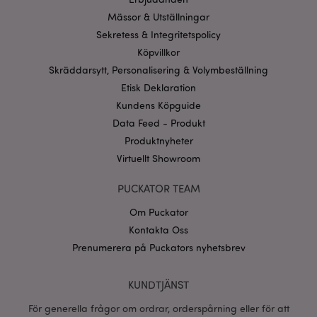
recently_viewed_product_previous
1 d
Adobe Inc.
Mässor & Utställningar
www.puckator.se
Sekretess & Integritetspolicy
Googles
Köpvillkor
sekretesspolicy
searchReport-log
Sess
Adobe Inc.
Skräddarsytt, Personalisering & Volymbeställning
www.puckator.se
Etisk Deklaration
Kundens Köpguide
recently_compared_product_previous
1 d
Adobe Inc.
www.puckator.se
Data Feed - Produkt
Produktnyheter
section_data_ids
1 d
Adobe Inc.
Virtuellt Showroom
www.puckator.se
PUCKATOR TEAM
Om Puckator
product_data_storage
1 d
Adobe Inc.
Kontakta Oss
www.puckator.se
Prenumerera på Puckators nyhetsbrev
KUNDTJÄNST
form_key
1 dag
Adobe Inc.
tim
.www.puckator.se
För generella frågor om ordrar, orderspårning eller för att