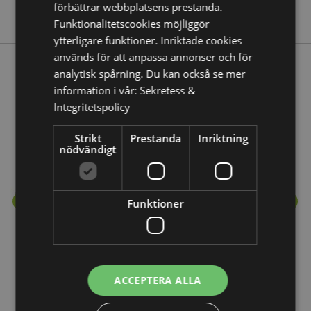
förbättrar webbplatsens prestanda.
Stamford
Funktionalitetscookies möjliggör
ytterligare funktioner. Inriktade cookies
används för att anpassa annonser och för
analytisk spårning. Du kan också se mer
Mer från denna serie
information i vår:
Sekretess &
Integritetspolicy
Strikt
Prestanda
Inriktning
nödvändigt
Funktioner
ACCEPTERA ALLA