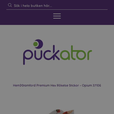
›
Hem
Stamford Premium Hex Rökelse Stickor - Opium 37106
Hoppa
Hoppa
till
till
slutet
början
av
av