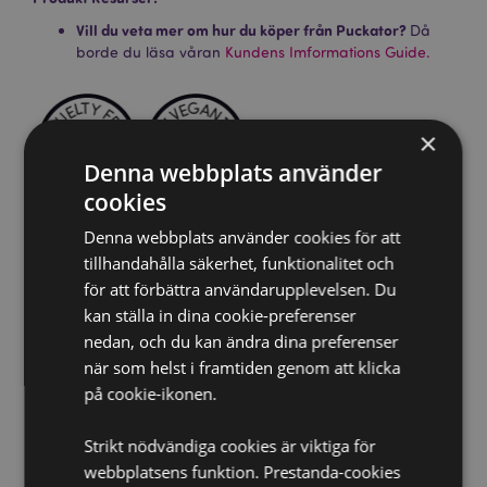
Vill du veta mer om hur du köper från Puckator?
Då
borde du läsa våran
Kundens Imformations Guide.
×
Denna webbplats använder
cookies
Denna webbplats använder cookies för att
Produktattribut
tillhandahålla säkerhet, funktionalitet och
Mer
Förpackning Höjd 24cm Bredd 3cm Djup 3cm Stick
för att förbättra användarupplevelsen. Du
Information
Längd 23cm
kan ställa in dina cookie-preferenser
5028691381067
nedan, och du kan ändra dina preferenser
288
när som helst i framtiden genom att klicka
0.046000
på cookie-ikonen.
Nej
Strikt nödvändiga cookies är viktiga för
Nej
webbplatsens funktion. Prestanda-cookies
Nej