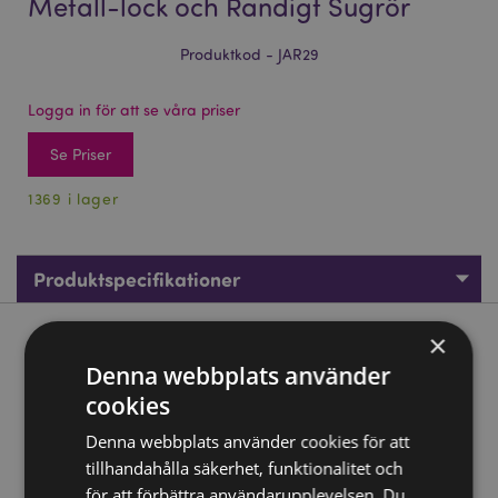
Metall-lock och Randigt Sugrör
Produktkod - JAR29
Logga in för att se våra priser
Se Priser
1369 i lager
Produktspecifikationer
×
Produktbeskrivning
Denna webbplats använder
cookies
Dödskalleformad Glasburk med Metall-lock och Randigt
Sugrör
Denna webbplats använder cookies för att
Material:
Glas och Metall med Sugrör av plast
tillhandahålla säkerhet, funktionalitet och
Livsmedelssäker:
Ja
för att förbättra användarupplevelsen. Du