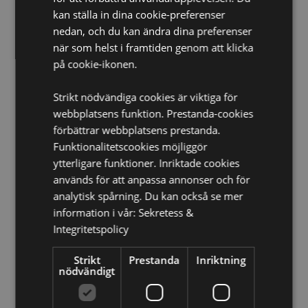
kan ställa in dina cookie-preferenser
Mikrovågsugnssäker:
Nej
nedan, och du kan ändra dina preferenser
Diskmaskinssäker:
Nej
när som helst i framtiden genom att klicka
Produktinformation
: Ej lämplig för varma drycker
på cookie-ikonen.
Produkt Resurser:
Strikt nödvändiga cookies är viktiga för
Vill du veta mer om hur du köper från Puckator?
Då
webbplatsens funktion. Prestanda-cookies
borde du läsa våran
Kundens Imformations Guide.
förbättrar webbplatsens prestanda.
Funktionalitetscookies möjliggör
ytterligare funktioner. Inriktade cookies
Produktattribut
används för att anpassa annonser och för
Mer
Höjd 13cm Bredd 11cm Djup 8.5cm Sugrör Längd
analytisk spårning. Du kan också se mer
Information
17cm Diameter 0.5cm
information i vår:
Sekretess &
5055071717369
Integritetspolicy
24
0.385000
Strikt
Prestanda
Inriktning
nödvändigt
Nej
Nej