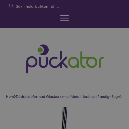
›
Hem
Dödskalleformad Glasburk med Metall-lock och Randigt Sugrör
Hoppa
Hoppa
till
till
slutet
början
av
av