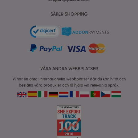
SÄKER SHOPPING
product_data_storage
1 d
Adobe Inc.
www.puckator.se
form_key
1 dag
Adobe Inc.
tim
.www.puckator.se
VÅRA ANDRA WEBBPLATSER
X-Magento-Vary
1 dag
Adobe Inc.
tim
www.puckator.se
Vi har ett antal internationella webbplatser där du kan hitta och
beställa våra produkter och få hjälp via relevanta språk.
recently_viewed_product
1 d
Adobe Inc.
www.puckator.se