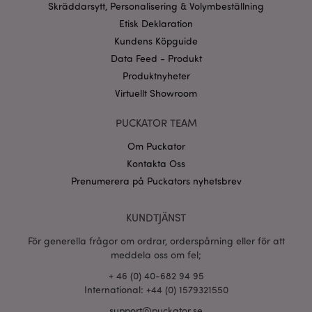
Skräddarsytt, Personalisering & Volymbeställning
Provider
/
Namn
Utg
Domän
Etisk Deklaration
Kundens Köpguide
CookieScriptConsent
1 må
CookieScript
.puckator.se
Data Feed - Produkt
Produktnyheter
Virtuellt Showroom
PUCKATOR TEAM
recently_viewed_product_previous
1 d
Adobe Inc.
Om Puckator
www.puckator.se
Kontakta Oss
Googles
Prenumerera på Puckators nyhetsbrev
sekretesspolicy
searchReport-log
Sess
Adobe Inc.
www.puckator.se
KUNDTJÄNST
recently_compared_product_previous
1 d
Adobe Inc.
www.puckator.se
För generella frågor om ordrar, orderspårning eller för att
meddela oss om fel;
+ 46 (0) 40-682 94 95
section_data_ids
1 d
Adobe Inc.
www.puckator.se
International: +44 (0) 1579321550
support@puckator.se