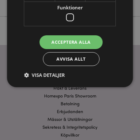
Nej
Funktioner
ACCEPTERA ALLA
AVVISA ALLT
ANVÄNDBARA LÄNKAR
VISA DETALJER
FAQ
Frakt & Leverans
Homexpo Paris Showroom
Strikt nödvändigt
Prestanda
Inriktning
Betalning
Funktioner
Erbjudanden
Mässor & Utställningar
Strikt nödvändiga cookies tillåter grundläggande
webbplatsfunktionalitet såsom användarinloggning
Sekretess & Integritetspolicy
och kontohantering. Webbplatsen kan inte
Köpvillkor
användas korrekt utan strikt nödvändiga cookies.