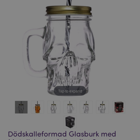
bildgalleriet
bildgalleriet
Tap to expand
Dödskalleformad Glasburk med