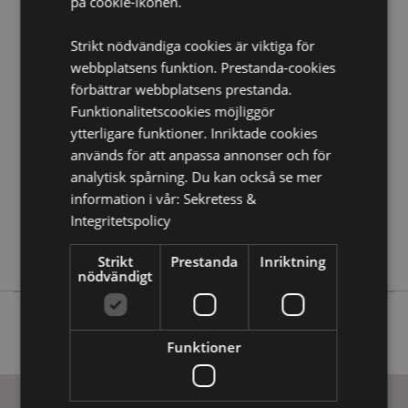
på cookie-ikonen.
Strikt nödvändiga cookies är viktiga för
Produktattribut
webbplatsens funktion. Prestanda-cookies
Mer
Höjd 5cm Bredd 3cm Djup 3cm Totalt Höjd 12cm
förbättrar webbplatsens prestanda.
Information
5055071505188
Funktionalitetscookies möjliggör
288
ytterligare funktioner. Inriktade cookies
0.052000
används för att anpassa annonser och för
analytisk spårning. Du kan också se mer
Nej
information i vår:
Sekretess &
Nej
Integritetspolicy
Nej
Foodiemals
Strikt
Prestanda
Inriktning
nödvändigt
Funktioner