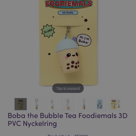
bildgalleriet
bildgalleriet
Tap to expand
Boba the Bubble Tea Foodiemals 3D
PVC Nyckelring