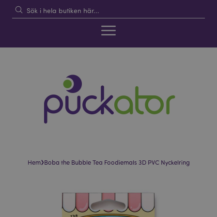
›
Hem
Boba the Bubble Tea Foodiemals 3D PVC Nyckelring
Hoppa
Hoppa
till
till
slutet
början
av
av