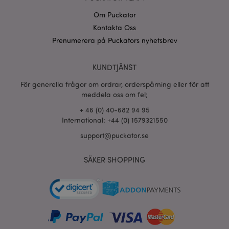
Om Puckator
Kontakta Oss
Prenumerera på Puckators nyhetsbrev
recently_viewed_product_previous
1 d
Adobe Inc.
www.puckator.se
KUNDTJÄNST
Googles
För generella frågor om ordrar, orderspårning eller för att
sekretesspolicy
searchReport-log
Sess
Adobe Inc.
meddela oss om fel;
www.puckator.se
+ 46 (0) 40-682 94 95
International: +44 (0) 1579321550
recently_compared_product_previous
1 d
Adobe Inc.
www.puckator.se
support@puckator.se
section_data_ids
1 d
Adobe Inc.
SÄKER SHOPPING
www.puckator.se
product_data_storage
1 d
Adobe Inc.
www.puckator.se