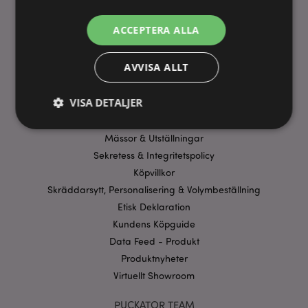
ANVÄNDBARA LÄNKAR
ACCEPTERA ALLA
FAQ
AVVISA ALLT
Frakt & Leverans
Homexpo Paris Showroom
VISA DETALJER
Betalning
Erbjudanden
Mässor & Utställningar
Sekretess & Integritetspolicy
Strikt nödvändigt
Prestanda
Inriktning
Köpvillkor
Funktioner
Skräddarsytt, Personalisering & Volymbeställning
Strikt nödvändiga cookies tillåter grundläggande
Etisk Deklaration
webbplatsfunktionalitet såsom användarinloggning
Kundens Köpguide
och kontohantering. Webbplatsen kan inte
användas korrekt utan strikt nödvändiga cookies.
Data Feed - Produkt
Provider
/
Produktnyheter
Namn
Utg
Domän
Virtuellt Showroom
CookieScriptConsent
1 må
CookieScript
.puckator.se
PUCKATOR TEAM