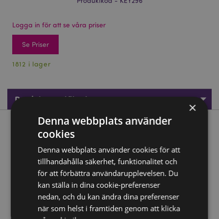
Produktkod - KEY296
Logga in för att se våra priser
Se Priser
1812 i lager
Produktspecifikationer
×
Denna webbplats använder
Produktbeskrivning
cookies
Denna webbplats använder cookies för att
Boba the Bubble Tea Foodiemals 3D PVC Nyckelring
tillhandahålla säkerhet, funktionalitet och
Material:
PVC och Metall (Rostfritt Stål)
för att förbättra användarupplevelsen. Du
kan ställa in dina cookie-preferenser
Produkt Resurser:
nedan, och du kan ändra dina preferenser
Vill du veta mer om hur du köper från Puckator?
Då
när som helst i framtiden genom att klicka
borde du läsa våran
Kundens Imformations Guide.