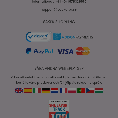
International: +44 (0) 1579321550
support@puckator.se
product_data_storage
1 d
Adobe Inc.
SÄKER SHOPPING
www.puckator.se
form_key
1 dag
Adobe Inc.
tim
.www.puckator.se
X-Magento-Vary
1 dag
Adobe Inc.
VÅRA ANDRA WEBBPLATSER
tim
www.puckator.se
Vi har ett antal internationella webbplatser där du kan hitta och
beställa våra produkter och få hjälp via relevanta språk.
recently_viewed_product
1 d
Adobe Inc.
www.puckator.se