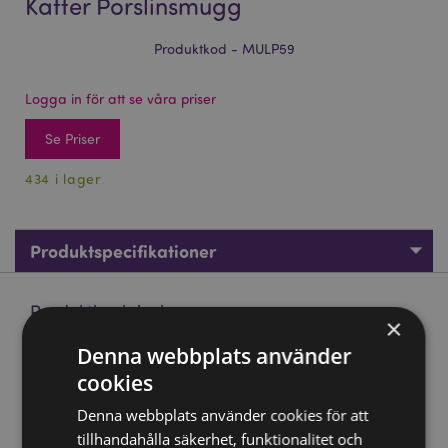
Katter Porslinsmugg
Produktkod - MULP59
Logga in för att se våra priser
Se Priser
434 i lager
Produktspecifikationer
Produktbeskrivning
×
Denna webbplats använder
Lisa Parker Witchwood Express Katter Porslinsmugg
cookies
Material:
Porslin
Denna webbplats använder cookies för att
Livsmedelssäker:
Ja
tillhandahålla säkerhet, funktionalitet och