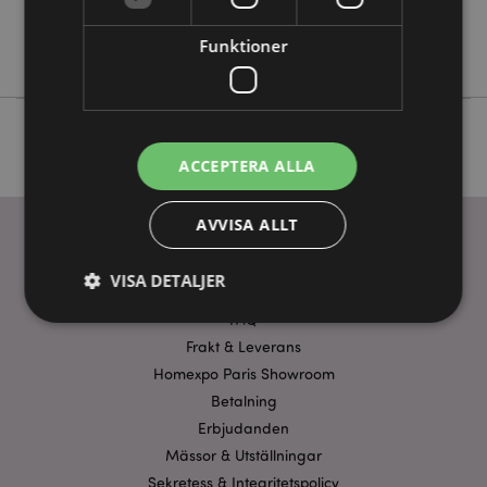
Nej
Funktioner
Lisa Parker
ACCEPTERA ALLA
AVVISA ALLT
VISA DETALJER
ANVÄNDBARA LÄNKAR
FAQ
Frakt & Leverans
Strikt nödvändigt
Prestanda
Inriktning
Homexpo Paris Showroom
Funktioner
Betalning
Erbjudanden
Strikt nödvändiga cookies tillåter grundläggande
Mässor & Utställningar
webbplatsfunktionalitet såsom användarinloggning
och kontohantering. Webbplatsen kan inte
Sekretess & Integritetspolicy