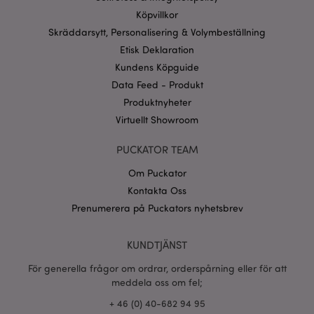
användas korrekt utan strikt nödvändiga cookies.
Köpvillkor
Provider
/
Namn
Utg
Skräddarsytt, Personalisering & Volymbeställning
Domän
Etisk Deklaration
CookieScriptConsent
1 må
CookieScript
.puckator.se
Kundens Köpguide
Data Feed - Produkt
Produktnyheter
Virtuellt Showroom
PUCKATOR TEAM
recently_viewed_product_previous
1 d
Adobe Inc.
www.puckator.se
Om Puckator
Googles
Kontakta Oss
sekretesspolicy
searchReport-log
Sess
Adobe Inc.
Prenumerera på Puckators nyhetsbrev
www.puckator.se
recently_compared_product_previous
1 d
KUNDTJÄNST
Adobe Inc.
www.puckator.se
För generella frågor om ordrar, orderspårning eller för att
meddela oss om fel;
section_data_ids
1 d
Adobe Inc.
+ 46 (0) 40-682 94 95
www.puckator.se