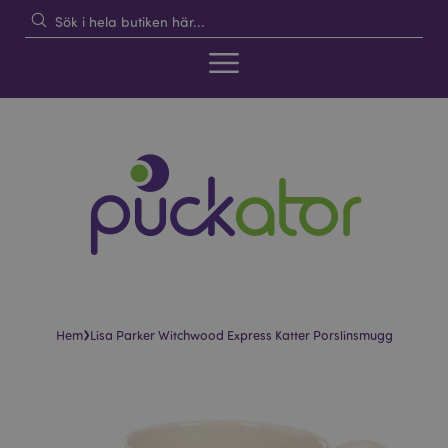
›
Hem
Lisa Parker Witchwood Express Katter Porslinsmugg
Hoppa
Hoppa
till
till
slutet
början
av
av