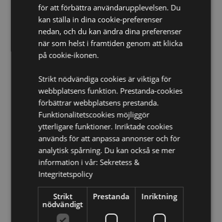
Mikrovågsugnssäker:
Ja
för att förbättra användarupplevelsen. Du
Diskmaskinssäker:
Ja
kan ställa in dina cookie-preferenser
nedan, och du kan ändra dina preferenser
Volym:
300ml
när som helst i framtiden genom att klicka
Licensinformation:
Denna produkt är fullt licensierad
på cookie-ikonen.
och kan säljas i hela världen.
Produkt Resurser:
Strikt nödvändiga cookies är viktiga för
webbplatsens funktion. Prestanda-cookies
Vill du veta mer om hur du köper från Puckator?
Då
förbättrar webbplatsens prestanda.
borde du läsa våran
Kundens Imformations Guide.
Funktionalitetscookies möjliggör
ytterligare funktioner. Inriktade cookies
Produktattribut
används för att anpassa annonser och för
Mer
analytisk spårning. Du kan också se mer
Höjd 10cm Bredd 12cm Djup 8cm
Information
information i vår:
Sekretess &
5055071508141
Integritetspolicy
36
0.381000
Strikt
Prestanda
Inriktning
nödvändigt
Nej
Nej