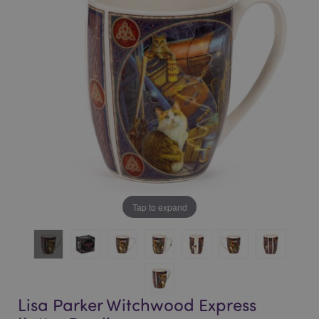
bildgalleriet
bildgalleriet
Tap to expand
Lisa Parker Witchwood Express