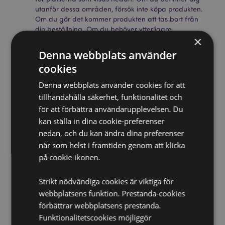
utanför dessa områden, försök inte köpa produkten.
Om du gör det kommer produkten att tas bort från
din beställning. Om du behöver ytterligare
×
information, vänligen kontakta vår kundtjänst.
Licensierade territorier:
Åland, Albanien, Österrike,
Denna webbplats använder
Azorerna (Portugal), Bahrain, Balearerna (Spanien),
cookies
Belgien, Bermuda, Bosnien och Hercegovina,
Bulgarien, Kanada, Kanarieöarna (Spanien), Ceuta
Denna webbplats använder cookies för att
och Melilla, Korsika (Frankrike), Kroatien, Cypern,
tillhandahålla säkerhet, funktionalitet och
Tjeckien, Danmark, Estland, Finland (fastlandet),
för att förbättra användarupplevelsen. Du
Frankrike (fastlandet), Franska Guyana, Tyskland,
Gibraltar, Grekland, Guadeloupe, Guernsey
kan ställa in dina cookie-preferenser
(Kanalöarna), Heliga stolen (Vatikanstaten),
nedan, och du kan ändra dina preferenser
Hongkong, Ungern, Island, Irland, Isle of Man
när som helst i framtiden genom att klicka
(Storbritannien), Italien (fastlandet), Jersey
på cookie-ikonen.
(Kanalöarna), Jordanien, Kosovo, Kuwait, Lettland,
Liechtenstein, Litauen, Luxemburg, Nordmakedonien,
Madeira (Portugal), Malta, Martinique, Mayotte,
Strikt nödvändiga cookies är viktiga för
Moldavien, Monaco, Montenegro, Nederländerna,
webbplatsens funktion. Prestanda-cookies
Norge, Polen, Portugal (fastlandet), Qatar, Réunion,
förbättrar webbplatsens prestanda.
Rumänien, Saint-Martin (franska delen), San Marino,
Funktionalitetscookies möjliggör
Serbien, Sicilien (Italien), Singapore, Slovakien,