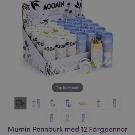
bildgalleriet
bildgalleriet
Tap to expand
Mumin Pennburk med 12 Färgpennor