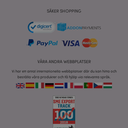
X-Magento-Vary
1 dag
Adobe Inc.
tim
www.puckator.se
SÄKER SHOPPING
recently_viewed_product
1 d
Adobe Inc.
www.puckator.se
VÅRA ANDRA WEBBPLATSER
mage-cache-sessid
1 d
Adobe Inc.
Vi har ett antal internationella webbplatser där du kan hitta och
www.puckator.se
beställa våra produkter och få hjälp via relevanta språk.
_GRECAPTCHA
6
Google LLC
måna
www.google.com