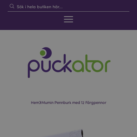
›
Hem
Mumin Pennburk med 12 Färgpennor
Hoppa
Hoppa
till
till
slutet
början
av
av