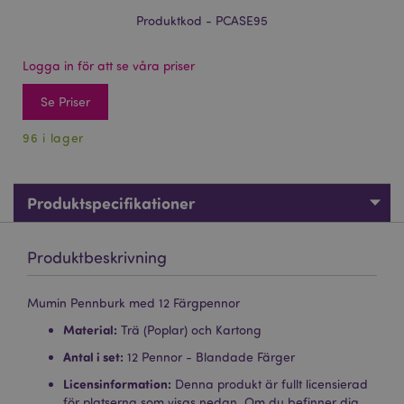
Produktkod - PCASE95
Logga in för att se våra priser
Se Priser
96 i lager
Produktspecifikationer
Produktbeskrivning
Mumin Pennburk med 12 Färgpennor
Material:
Trä (Poplar) och Kartong
Antal i set:
12 Pennor - Blandade Färger
Licensinformation:
Denna produkt är fullt licensierad
för platserna som visas nedan. Om du befinner dig