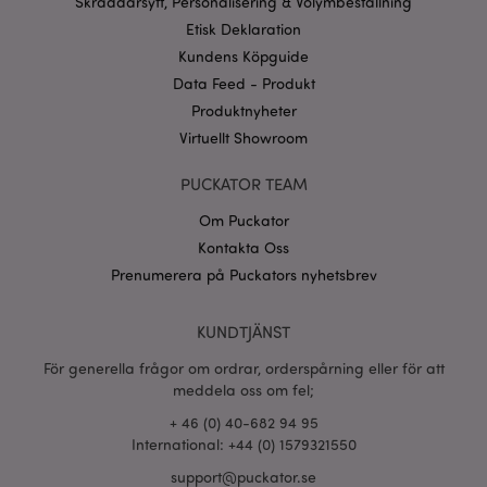
Skräddarsytt, Personalisering & Volymbeställning
Googles
Etisk Deklaration
sekretesspolicy
searchReport-log
Sess
Adobe Inc.
Kundens Köpguide
www.puckator.se
Data Feed - Produkt
recently_compared_product_previous
Produktnyheter
1 d
Adobe Inc.
www.puckator.se
Virtuellt Showroom
PUCKATOR TEAM
section_data_ids
1 d
Adobe Inc.
www.puckator.se
Om Puckator
Kontakta Oss
Prenumerera på Puckators nyhetsbrev
product_data_storage
1 d
Adobe Inc.
www.puckator.se
KUNDTJÄNST
För generella frågor om ordrar, orderspårning eller för att
form_key
1 dag
Adobe Inc.
meddela oss om fel;
tim
.www.puckator.se
+ 46 (0) 40-682 94 95
International: +44 (0) 1579321550
support@puckator.se