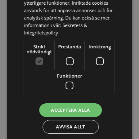
ytterligare funktioner. Inriktade cookies
Slovenien, Spanien (fastlandet), Sverige, Schweiz,
Ukraina, Förenade Arabemiraten, Storbritannien
används för att anpassa annonser och för
(fastlandet), Storbritannien (Nordirland, högländerna
analytisk spårning. Du kan också se mer
och öarna)
information i vår:
Sekretess &
Integritetspolicy
Produkt Resurser:
Vill du veta mer om hur du köper från Puckator?
Då
Strikt
Prestanda
Inriktning
borde du läsa våran
nödvändigt
Kundens Imformations Guide.
Produktattribut
Funktioner
Mer
Höjd 10cm Bredd 3cm Djup 3cm Penna 8.5cm
Information
5055071510557
240
0.050000
ACCEPTERA ALLA
Nej
Nej
AVVISA ALLT
Nej
Mumin