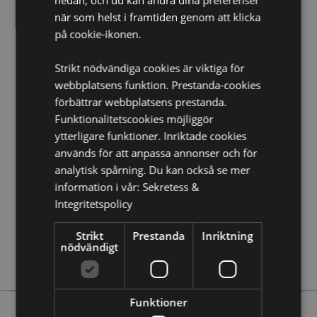
när som helst i framtiden genom att klicka
Produkt Resurser:
på cookie-ikonen.
Vill du veta mer om hur du köper från Puckator?
Då
borde du läsa våran
Kundens Imformations Guide.
Strikt nödvändiga cookies är viktiga för
webbplatsens funktion. Prestanda-cookies
förbättrar webbplatsens prestanda.
Produktattribut
Funktionalitetscookies möjliggör
Mer
Höjd 8.5cm Bredd 11cm Djup 3cm
ytterligare funktioner. Inriktade cookies
Information
5055071511547
används för att anpassa annonser och för
144
analytisk spårning. Du kan också se mer
0.041000
information i vår:
Sekretess &
Nej
Integritetspolicy
Nej
Strikt
Prestanda
Inriktning
Nej
nödvändigt
Asterix & Obelix
Funktioner