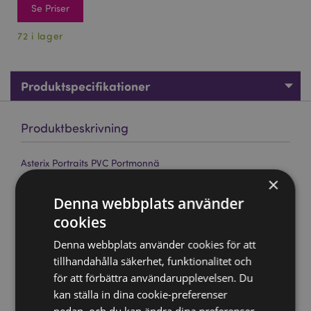
Se Priser
72 i lager
Produktspecifikationer
Produktbeskrivning
Asterix Portraits PVC Portmonnä
×
Material:
PVC och Metall
Denna webbplats använder
Lämplig för blekmedel:
Nej
cookies
Lämplig för torktumlare:
Nej
Denna webbplats använder cookies för att
Lämplig för strykning:
Nej
tillhandahålla säkerhet, funktionalitet och
Tvätt/Rengöringsinformation:
Endast torka ren
för att förbättra användarupplevelsen. Du
Licensinformation:
Denna produkt är fullt licensierad
kan ställa in dina cookie-preferenser
och kan säljas i hela världen.
nedan, och du kan ändra dina preferenser