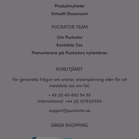
CookieScriptConsent
1 må
CookieScript
Produktnyheter
.puckator.se
Virtuellt Showroom
PUCKATOR TEAM
Om Puckator
Kontakta Oss
recently_viewed_product_previous
1 d
Adobe Inc.
Prenumerera på Puckators nyhetsbrev
www.puckator.se
Googles
sekretesspolicy
KUNDTJÄNST
searchReport-log
Sess
Adobe Inc.
www.puckator.se
För generella frågor om ordrar, orderspårning eller för att
meddela oss om fel;
recently_compared_product_previous
1 d
Adobe Inc.
www.puckator.se
+ 46 (0) 40-682 94 95
International: +44 (0) 1579321550
section_data_ids
1 d
support@puckator.se
Adobe Inc.
www.puckator.se
SÄKER SHOPPING