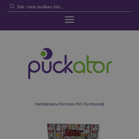
›
Hem
Asterix Portraits PVC Portmonnä
Hoppa
Hoppa
till
till
slutet
början
av
av