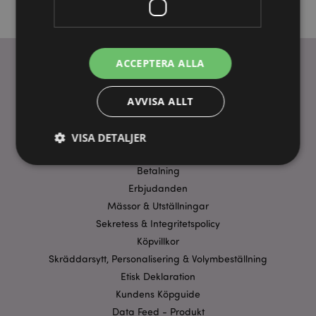
ACCEPTERA ALLA
ANVÄNDBARA LÄNKAR
AVVISA ALLT
FAQ
Frakt & Leverans
VISA DETALJER
Homexpo Paris Showroom
Betalning
Erbjudanden
Strikt nödvändigt
Prestanda
Inriktning
Mässor & Utställningar
Funktioner
Sekretess & Integritetspolicy
Strikt nödvändiga cookies tillåter grundläggande
Köpvillkor
webbplatsfunktionalitet såsom användarinloggning
Skräddarsytt, Personalisering & Volymbeställning
och kontohantering. Webbplatsen kan inte
användas korrekt utan strikt nödvändiga cookies.
Etisk Deklaration
Kundens Köpguide
Provider
/
Namn
Utg
Domän
Data Feed - Produkt