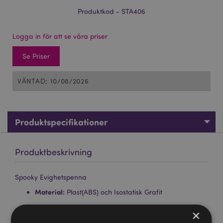
Produktkod - STA406
Logga in för att se våra priser
Se Priser
VÄNTAD: 10/08/2026
Produktspecifikationer
Produktbeskrivning
Spooky Evighetspenna
Material:
Plast(ABS) och Isostatisk Grafit
CE/UKCA-Märkt:
Ja
×
Ej Lämplig För:
0 - 3 År