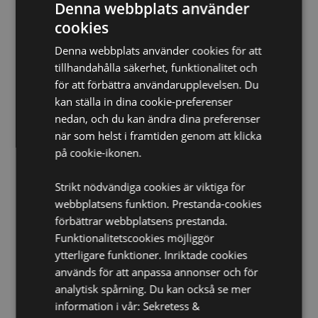
Denna webbplats använder
EN71:
Ja
cookies
Produktinformation:
Evighetspennor är gjorda av
Denna webbplats använder cookies för att
isostatisk grafit, en väldigt hård grafit som är så pass
tillhandahålla säkerhet, funktionalitet och
hård att spetsen endast avsätter en liten mängd på
papperet åt gången och därför håller hela livet. Den
för att förbättra användarupplevelsen. Du
kan suddas ut med ett vanligt suddgummi som en
kan ställa in dina cookie-preferenser
vanlig blyertspenna men behöver aldrig vässas.
nedan, och du kan ändra dina preferenser
Klicka på toppen för att lossa spetsen.
när som helst i framtiden genom att klicka
Säsong/Högtid:
Halloween
på cookie-ikonen.
Produkt Resurser:
Strikt nödvändiga cookies är viktiga för
Vill du veta mer om hur du köper från Puckator?
Då
webbplatsens funktion. Prestanda-cookies
borde du läsa våran
Kundens Imformations Guide.
förbättrar webbplatsens prestanda.
Funktionalitetscookies möjliggör
ytterligare funktioner. Inriktade cookies
används för att anpassa annonser och för
analytisk spårning. Du kan också se mer
information i vår:
Sekretess &