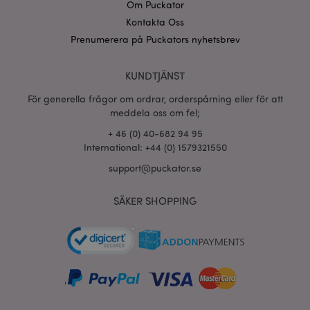
recently_compared_product_previous
1 d
Adobe Inc.
Om Puckator
www.puckator.se
Kontakta Oss
Prenumerera på Puckators nyhetsbrev
section_data_ids
1 d
Adobe Inc.
www.puckator.se
KUNDTJÄNST
För generella frågor om ordrar, orderspårning eller för att
meddela oss om fel;
product_data_storage
1 d
Adobe Inc.
www.puckator.se
+ 46 (0) 40-682 94 95
International: +44 (0) 1579321550
support@puckator.se
form_key
1 dag
Adobe Inc.
tim
.www.puckator.se
SÄKER SHOPPING
X-Magento-Vary
1 dag
Adobe Inc.
tim
www.puckator.se