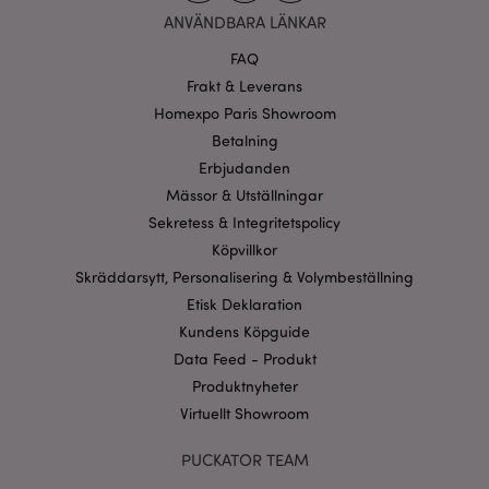
ANVÄNDBARA LÄNKAR
Funktioner
FAQ
Strikt nödvändiga cookies tillåter grundläggande
webbplatsfunktionalitet såsom användarinloggning
Frakt & Leverans
och kontohantering. Webbplatsen kan inte
Homexpo Paris Showroom
användas korrekt utan strikt nödvändiga cookies.
Betalning
Provider
/
Namn
Utg
Erbjudanden
Domän
Mässor & Utställningar
CookieScriptConsent
1 må
CookieScript
.puckator.se
Sekretess & Integritetspolicy
Köpvillkor
Skräddarsytt, Personalisering & Volymbeställning
Etisk Deklaration
Kundens Köpguide
recently_viewed_product_previous
1 d
Adobe Inc.
Data Feed - Produkt
www.puckator.se
Produktnyheter
Googles
Virtuellt Showroom
sekretesspolicy
searchReport-log
Sess
Adobe Inc.
www.puckator.se
PUCKATOR TEAM