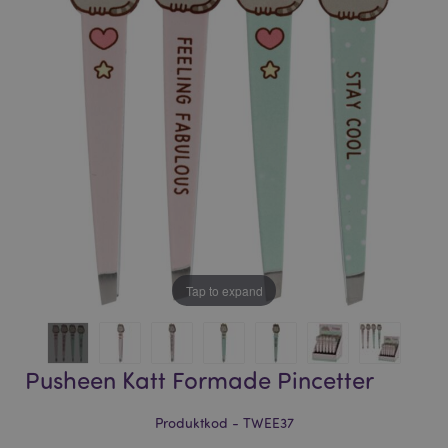
bildgalleriet
bildgalleriet
Tap to expand
Pusheen Katt Formade Pincetter
Produktkod - TWEE37