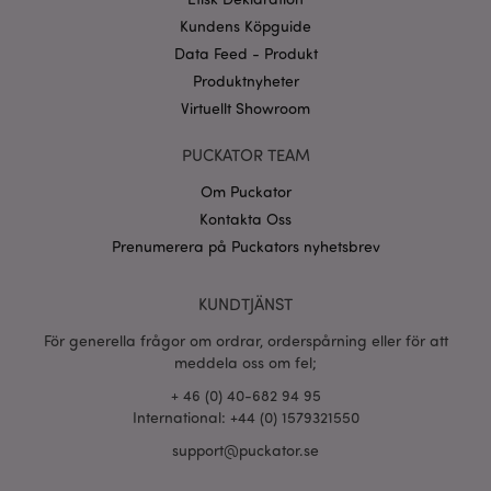
Googles
sekretesspolicy
Kundens Köpguide
searchReport-log
Sess
Adobe Inc.
www.puckator.se
Data Feed - Produkt
Produktnyheter
recently_compared_product_previous
1 d
Adobe Inc.
Virtuellt Showroom
www.puckator.se
PUCKATOR TEAM
section_data_ids
1 d
Adobe Inc.
www.puckator.se
Om Puckator
Kontakta Oss
Prenumerera på Puckators nyhetsbrev
product_data_storage
1 d
Adobe Inc.
www.puckator.se
KUNDTJÄNST
För generella frågor om ordrar, orderspårning eller för att
meddela oss om fel;
form_key
1 dag
Adobe Inc.
tim
.www.puckator.se
+ 46 (0) 40-682 94 95
International: +44 (0) 1579321550
support@puckator.se
X-Magento-Vary
1 dag
Adobe Inc.