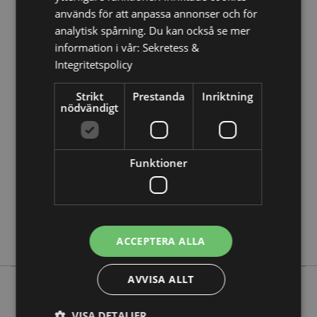
används för att anpassa annonser och för
Vill du veta mer om hur du köper från Puckator?
Då
analytisk spårning. Du kan också se mer
borde du läsa våran
Kundens Imformations Guide.
information i vår:
Sekretess &
Integritetspolicy
Produktattribut
Strikt
Prestanda
Inriktning
Mer
Höjd 9cm Bredd 1.5cm Djup 1cm
nödvändigt
Information
5055071770289
240
0.017000
Funktioner
Nej
Nej
Nej
Pusheen Katt
ACCEPTERA ALLA
AVVISA ALLT
Mer från denna serie
VISA DETALJER