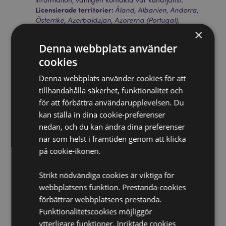
Licensierade territorier:
Åland, Albanien, Andorra,
Österrike, Azerbajdzjan, Azorerna (Portugal),
Balearerna (Spanien), Vitryssland, Belgien, Bermuda,
×
Bosnien och Hercegovina, Bulgarien, Kanarieöarna
Denna webbplats använder
(Spanien), Ceuta och Melilla, Chile, Korsika (Frankrike),
cookies
Kroatien, Cypern, Tjeckien, Danmark, Estland, Finland
(fastlandet), Frankrike (fastlandet), Franska Guyana,
Denna webbplats använder cookies för att
Georgien, Tyskland, Gibraltar, Grekland, Guadeloupe,
tillhandahålla säkerhet, funktionalitet och
Guernsey (Kanalöarna), Heliga stolen (Vatikanstaten),
Ungern, Island, Irland, Isle of Man (Storbritannien),
för att förbättra användarupplevelsen. Du
Italien (fastlandet), Jersey (Kanalöarna), Kosovo,
kan ställa in dina cookie-preferenser
Lettland, Liechtenstein, Litauen, Luxemburg,
nedan, och du kan ändra dina preferenser
Nordmakedonien, Madeira (Portugal), Malta,
när som helst i framtiden genom att klicka
Martinique, Mayotte, Moldavien, Montenegro,
på cookie-ikonen.
Nederländerna, Norge, Polen, Portugal (fastlandet),
Réunion, Rumänien, Ryssland, Saint-Martin (franska
delen), Serbien, Sicilien (Italien), Slovakien, Slovenien,
Strikt nödvändiga cookies är viktiga för
Spanien (fastlandet), Sverige, Schweiz, Turkiet,
webbplatsens funktion. Prestanda-cookies
Ukraina, Storbritannien (fastlandet), Storbritannien
förbättrar webbplatsens prestanda.
(Nordirland, högländerna och öarna)
Funktionalitetscookies möjliggör
ytterligare funktioner. Inriktade cookies
Produkt Resurser: