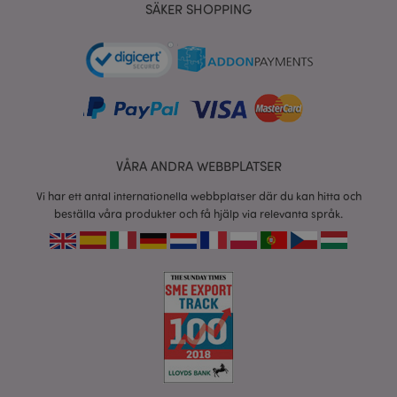
tim
www.puckator.se
SÄKER SHOPPING
recently_viewed_product
1 d
Adobe Inc.
www.puckator.se
VÅRA ANDRA WEBBPLATSER
Vi har ett antal internationella webbplatser där du kan hitta och
mage-cache-sessid
1 d
Adobe Inc.
beställa våra produkter och få hjälp via relevanta språk.
www.puckator.se
_GRECAPTCHA
6
Google LLC
måna
www.google.com