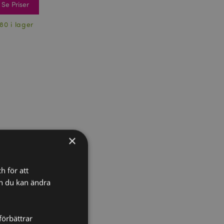
Se Priser
80 i lager
×
h för att
ch du kan ändra
förbättrar