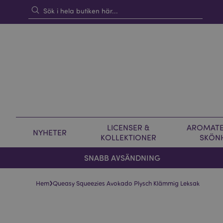
LICENSER &
AROMATE
NYHETER
KOLLEKTIONER
SKÖN
SNABB AVSÄNDNING
›
Hem
Queasy Squeezies Avokado Plysch Klämmig Leksak
Hoppa
Hoppa
till
till
slutet
början