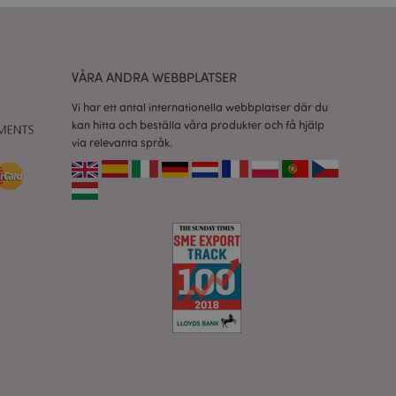
esinställningar för
okiebannern måste
isade produkter för
VÅRA ANDRA WEBBPLATSER
 information om
Vi har ett antal internationella webbplatser där du
kan hitta och beställa våra produkter och få hjälp
e jämförda
via relevanta språk.
relaterad till
tt visa önskelista,
data relaterade till
kter.
nderlätta cachning
 sidor laddas
 av Magento 2-
sionen av en sida
r ändrats. Det
mma sida lagras i
isade produkter för