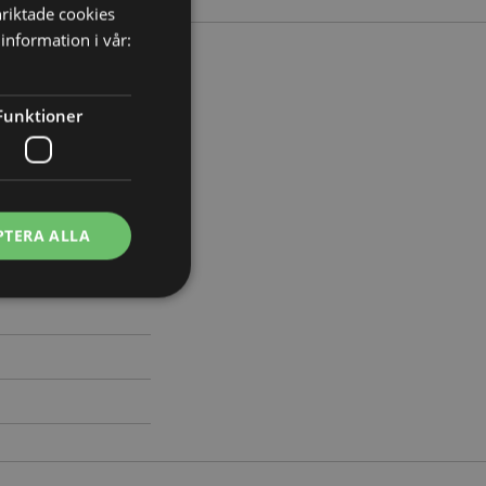
nriktade cookies
information i vår:
Funktioner
edd 7.5cm Djup 7cm
199
PTERA ALLA
ontohantering.
vänder denna cookie