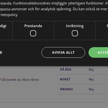
tanda. Funktionalitetscookies möjliggör ytterligare funktioner. I
npassa annonser och för analytisk spårning. Du kan också se mer 
itetspolicy
Produktattribut
digt
Prestanda
Inriktning
Mer
Mått
Höjd 9cm Br
Information
Streckkod
5055071792
Kartong Mängd
48
ER
AVVISA ALLT
ACCE
Vikt (kg)
0.164000
PÅ REA
Nej
Strikt nödvändigt
Prestanda
Inriktning
Funktioner
NYHET
?
Nej
Då borde du läsa våran
okies tillåter grundläggande webbplatsfunktionalitet såsom användarinloggning och k
PROMO
 användas korrekt utan strikt nödvändiga cookies.
Nej
Provider
/
Utgång
Beskrivning
Domän
nt
1 månad
Cookie-Script.com-tjänsten an
CookieScript