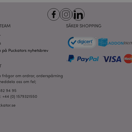
för att komma ihåg dina samtyck
.puckator.se
cookies. Cookie-Script.com-co
fungera korrekt.
oduct_previous
1 dag
Lagrar produkt-ID för nyligen v
Adobe Inc.
enkel navigering.
www.puckator.se
TEAM
SÄKER SHOPPING
ogles sekretesspolicy
Session
Magento, används för att logga
Adobe Inc.
r
sökning
www.puckator.se
s
_product_previous
1 dag
Lagrar produkt-ID: n för tidigar
Adobe Inc.
produkter för enkel navigering.
www.puckator.se
 på Puckators nyhetsbrev
1 dag
Lagrar kundspecifik information 
Adobe Inc.
shopparinitierade åtgärder som a
www.puckator.se
T
kassainformation etc.
ge
1 dag
Lagrar konfiguration för produkt
a frågor om ordrar, orderspårning
Adobe Inc.
nyligen visade / jämförda produ
www.puckator.se
 meddela oss om fel;
1 dag 16
Denna cookie används för att u
Adobe Inc.
682 94 95
timmar
av innehåll i webbläsaren så att
.www.puckator.se
l: +44 (0) 1579321550
snabbare.
kator.se
1 dag 16
X-Magento-Vary-kakan används
Adobe Inc.
timmar
systemet för att markera att ver
www.puckator.se
som begärts av en användare ha
tillåter att olika versioner av sa
cache, t.ex. Varnish.
oduct
1 dag
Lagrar produkt-ID för nyligen v
Adobe Inc.