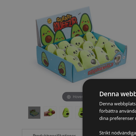
av
av
bildgalleriet
bildgalleriet
Denna webb
Hover to zoom
Denna webbplats a
förbättra använda
dina preferenser 
Strikt nödvändiga
Produktspecifikationer