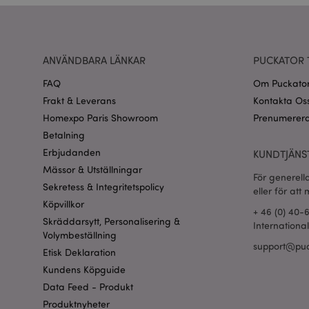
recently_viewed_pr
ANVÄNDBARA LÄNKAR
PUCKATOR 
Go
searchReport-log
FAQ
Om Puckato
Frakt & Leverans
Kontakta Os
recently_compared
Homexpo Paris Showroom
Prenumerera
Betalning
section_data_ids
Erbjudanden
KUNDTJÄNS
Mässor & Utställningar
product_data_stora
För generell
Sekretess & Integritetspolicy
eller för att
Köpvillkor
form_key
+ 46 (0) 40-
Skräddarsytt, Personalisering &
Internationa
Volymbeställning
support@puc
X-Magento-Vary
Etisk Deklaration
Kundens Köpguide
Data Feed - Produkt
Produktnyheter
recently_viewed_pr