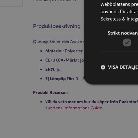
webbplatsens pres
används för att a
Sekretess & Integr
Produktbeskrivning
Strikt nödvän
Queasy Squeezies Avokado Plysch Klämmig Leksak
Material:
Polyester och Polyacrylatepärlor
CE/UKCA-Märkt:
Ja
VISA DETALJ
EN71:
Ja
Ej Lämplig För:
0 - 3 År
Produkt Resurser:
Vill du veta mer om hur du köper från Puckator
Kundens Imformations Guide.
Strikt nödvändiga co
Webbplatsen kan inte
Namn
CookieScriptConse