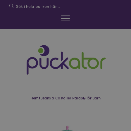
›
Hem
Beans & Co Katter Paraply för Barn
Hoppa
Hoppa
till
till
slutet
början
av
av