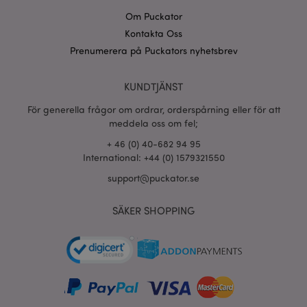
Om Puckator
Kontakta Oss
Prenumerera på Puckators nyhetsbrev
recently_viewed_product_previous
1 d
Adobe Inc.
www.puckator.se
KUNDTJÄNST
Googles
För generella frågor om ordrar, orderspårning eller för att
sekretesspolicy
searchReport-log
Sess
meddela oss om fel;
Adobe Inc.
www.puckator.se
+ 46 (0) 40-682 94 95
International: +44 (0) 1579321550
recently_compared_product_previous
1 d
Adobe Inc.
www.puckator.se
support@puckator.se
SÄKER SHOPPING
section_data_ids
1 d
Adobe Inc.
www.puckator.se
product_data_storage
1 d
Adobe Inc.
www.puckator.se