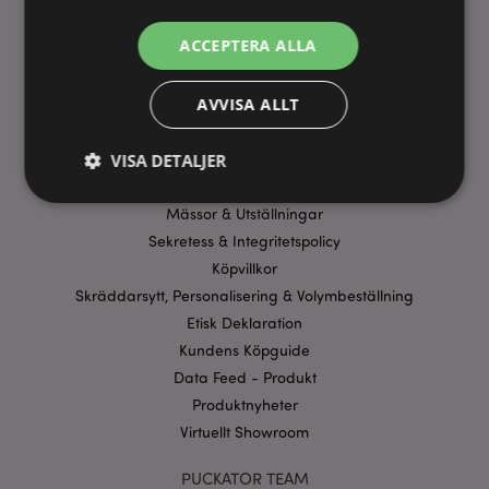
ANVÄNDBARA LÄNKAR
ACCEPTERA ALLA
FAQ
AVVISA ALLT
Frakt & Leverans
Homexpo Paris Showroom
VISA DETALJER
Betalning
Erbjudanden
Mässor & Utställningar
Sekretess & Integritetspolicy
Strikt nödvändigt
Prestanda
Inriktning
Köpvillkor
Funktioner
Skräddarsytt, Personalisering & Volymbeställning
Strikt nödvändiga cookies tillåter grundläggande
Etisk Deklaration
webbplatsfunktionalitet såsom användarinloggning
Kundens Köpguide
och kontohantering. Webbplatsen kan inte
användas korrekt utan strikt nödvändiga cookies.
Data Feed - Produkt
Provider
/
Produktnyheter
Namn
Utg
Domän
Virtuellt Showroom
CookieScriptConsent
1 må
CookieScript
.puckator.se
PUCKATOR TEAM