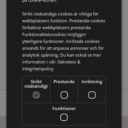
borde du läsa våran
Kundens Imformations Guide.
Strikt nödvändiga cookies är viktiga för
webbplatsens funktion. Prestanda-cookies
Produktattribut
förbättrar webbplatsens prestanda.
Mer
Höjd 55cm Bredd 70cm Djup 70cm
Funktionalitetscookies möjliggör
Information
5055071511394
ytterligare funktioner. Inriktade cookies
24
används för att anpassa annonser och för
0.413000
analytisk spårning. Du kan också se mer
information i vår:
Sekretess &
Nej
Integritetspolicy
Nej
Nej
Strikt
Prestanda
Inriktning
nödvändigt
Funktioner