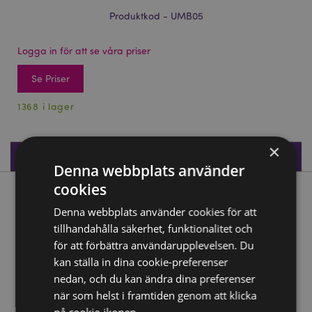
Produktkod - UMB05
Logga in för att se våra priser
Se Priser
1368 i lager
×
Produktspecifikationer
Denna webbplats använder
cookies
Produktbeskrivning
Denna webbplats använder cookies för att
tillhandahålla säkerhet, funktionalitet och
Beans & Co Katter Paraply för Barn
för att förbättra användarupplevelsen. Du
Material:
Polyester, Plast, Metall
kan ställa in dina cookie-preferenser
nedan, och du kan ändra dina preferenser
Produkt Resurser:
när som helst i framtiden genom att klicka
Vill du veta mer om hur du köper från Puckator?
Då
på cookie-ikonen.