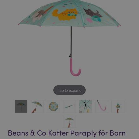
bildgalleriet
bildgalleriet
Tap to expand
Beans & Co Katter Paraply för Barn