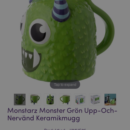
bildgalleriet
bildgalleriet
Tap to expand
Monstarz Monster Grön Upp-Och-
Nervänd Keramikmugg