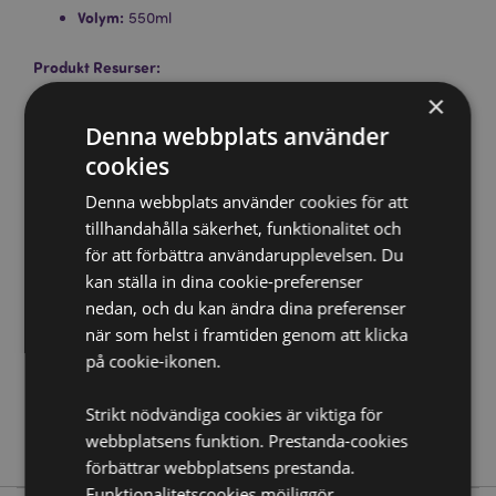
Volym:
550ml
Produkt Resurser:
×
Vill du veta mer om hur du köper från Puckator?
Då
borde du läsa våran
Kundens Imformations Guide.
Denna webbplats använder
cookies
Produktattribut
Denna webbplats använder cookies för att
Mer
Höjd 12cm Bredd 14cm Djup 10.5cm
tillhandahålla säkerhet, funktionalitet och
Information
för att förbättra användarupplevelsen. Du
5055071763038
kan ställa in dina cookie-preferenser
24
nedan, och du kan ändra dina preferenser
0.449000
när som helst i framtiden genom att klicka
Nej
på cookie-ikonen.
Nej
Nej
Strikt nödvändiga cookies är viktiga för
Monstarz
webbplatsens funktion. Prestanda-cookies
förbättrar webbplatsens prestanda.
Funktionalitetscookies möjliggör