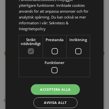
ytterligare funktioner. Inriktade cookies
används för att anpassa annonser och för
Mer från denna serie
analytisk spårning. Du kan också se mer
information i vår:
Sekretess &
Integritetspolicy
Strikt
Prestanda
Inriktning
nödvändigt
Funktioner
ACCEPTERA ALLA
Dödskalle & Spindel Pom Pom Penna
Mo
AVVISA ALLT