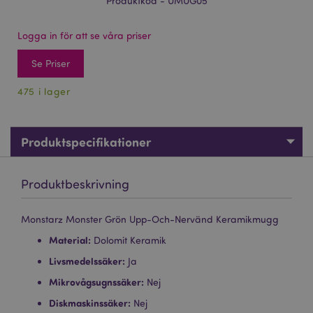
Produktkod - UMUG05
Logga in för att se våra priser
Se Priser
475 i lager
Produktspecifikationer
Produktbeskrivning
Monstarz Monster Grön Upp-Och-Nervänd Keramikmugg
Material:
Dolomit Keramik
Livsmedelssäker:
Ja
Mikrovågsugnssäker:
Nej
Diskmaskinssäker:
Nej