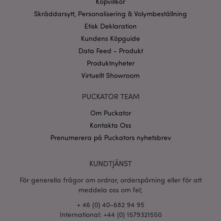
www.puckator.se
Köpvillkor
Skräddarsytt, Personalisering & Volymbeställning
Googles
sekretesspolicy
Etisk Deklaration
searchReport-log
Sess
Adobe Inc.
www.puckator.se
Kundens Köpguide
Data Feed - Produkt
recently_compared_product_previous
1 d
Adobe Inc.
Produktnyheter
www.puckator.se
Virtuellt Showroom
section_data_ids
1 d
Adobe Inc.
PUCKATOR TEAM
www.puckator.se
Om Puckator
Kontakta Oss
Prenumerera på Puckators nyhetsbrev
product_data_storage
1 d
Adobe Inc.
www.puckator.se
KUNDTJÄNST
För generella frågor om ordrar, orderspårning eller för att
form_key
1 dag
Adobe Inc.
tim
meddela oss om fel;
.www.puckator.se
+ 46 (0) 40-682 94 95
International: +44 (0) 1579321550