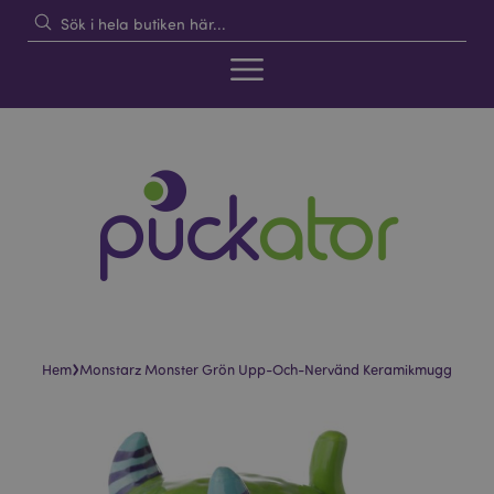
›
Hem
Monstarz Monster Grön Upp-Och-Nervänd Keramikmugg
Hoppa
Hoppa
till
till
slutet
början
av
av