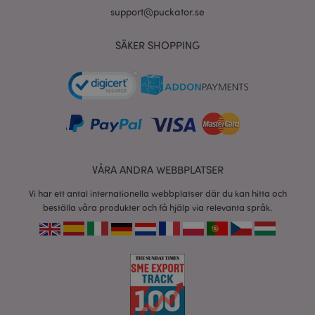
support@puckator.se
X-Magento-Vary
1 dag
Adobe Inc.
tim
www.puckator.se
SÄKER SHOPPING
recently_viewed_product
1 d
Adobe Inc.
www.puckator.se
VÅRA ANDRA WEBBPLATSER
mage-cache-sessid
1 d
Adobe Inc.
Vi har ett antal internationella webbplatser där du kan hitta och
www.puckator.se
beställa våra produkter och få hjälp via relevanta språk.
_GRECAPTCHA
6
Google LLC
måna
www.google.com