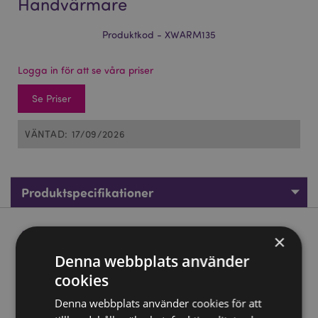
Handvärmare
Produktkod - XWARM135
Logga in för att se våra priser
Se Priser
VÄNTAD: 17/09/2026
Produktspecifikationer
Produktbeskrivning
×
Denna webbplats använder
Jul Jingle Bunch Plysch Handvärmare
cookies
Material:
Överdrag 100% Polyester - Inuti Plast
Denna webbplats använder cookies för att
CE/UKCA-Märkt:
Ja