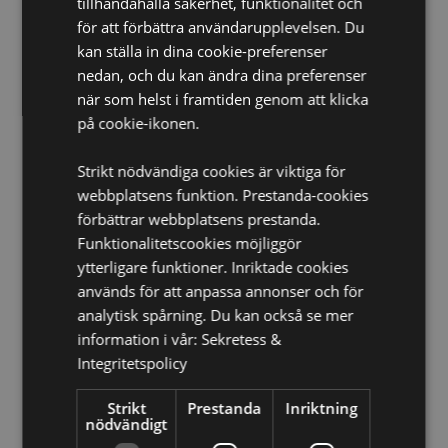
tillhandahålla säkerhet, funktionalitet och
Ej Lämplig För:
0 - 3 År
för att förbättra användarupplevelsen. Du
kan ställa in dina cookie-preferenser
Säkerhetsinformation:
Överensstämmer med Brittisk
nedan, och du kan ändra dina preferenser
Standard BS 8433
när som helst i framtiden genom att klicka
Produktinformation:
Kommer med fullständiga
på cookie-ikonen.
användningsinstruktioner. Bryt metalldisken för att
aktivera värmaren som håller sig varm i ca 30
minuter. Denna produkt är återanvändbar
Strikt nödvändiga cookies är viktiga för
webbplatsens funktion. Prestanda-cookies
Produkt Resurser:
förbättrar webbplatsens prestanda.
Vill du veta mer om hur du köper från Puckator?
Då
Funktionalitetscookies möjliggör
borde du läsa våran
Kundens Imformations Guide.
ytterligare funktioner. Inriktade cookies
används för att anpassa annonser och för
analytisk spårning. Du kan också se mer
Produktattribut
information i vår:
Sekretess &
Mer
Höjd 10.5-11.5cm Bredd 9-11cm Djup 1cm
Integritetspolicy
Information
5055071512537
Strikt
Prestanda
Inriktning
48
nödvändigt
0.099000