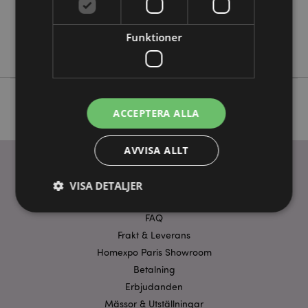
Nej
Nej
Funktioner
Nej
ACCEPTERA ALLA
AVVISA ALLT
VISA DETALJER
ANVÄNDBARA LÄNKAR
FAQ
Frakt & Leverans
Strikt nödvändigt
Prestanda
Inriktning
Homexpo Paris Showroom
Funktioner
Betalning
Strikt nödvändiga cookies tillåter grundläggande
Erbjudanden
webbplatsfunktionalitet såsom användarinloggning
Mässor & Utställningar
och kontohantering. Webbplatsen kan inte