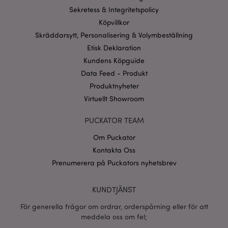
användas korrekt utan strikt nödvändiga cookies.
Sekretess & Integritetspolicy
Köpvillkor
Provider
/
Namn
Utg
Domän
Skräddarsytt, Personalisering & Volymbeställning
CookieScriptConsent
1 må
CookieScript
Etisk Deklaration
.puckator.se
Kundens Köpguide
Data Feed - Produkt
Produktnyheter
Virtuellt Showroom
recently_viewed_product_previous
1 d
Adobe Inc.
PUCKATOR TEAM
www.puckator.se
Om Puckator
Googles
Kontakta Oss
sekretesspolicy
searchReport-log
Sess
Adobe Inc.
www.puckator.se
Prenumerera på Puckators nyhetsbrev
recently_compared_product_previous
1 d
Adobe Inc.
KUNDTJÄNST
www.puckator.se
För generella frågor om ordrar, orderspårning eller för att
meddela oss om fel;
section_data_ids
1 d
Adobe Inc.
www.puckator.se