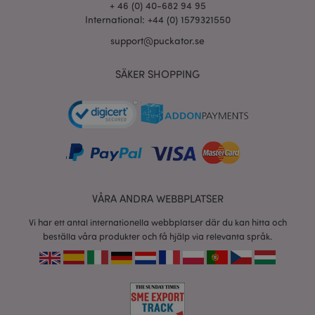
+ 46 (0) 40-682 94 95
International: +44 (0) 1579321550
support@puckator.se
product_data_storage
1 d
Adobe Inc.
www.puckator.se
SÄKER SHOPPING
form_key
1 dag
Adobe Inc.
tim
.www.puckator.se
X-Magento-Vary
1 dag
Adobe Inc.
tim
www.puckator.se
VÅRA ANDRA WEBBPLATSER
Vi har ett antal internationella webbplatser där du kan hitta och
beställa våra produkter och få hjälp via relevanta språk.
recently_viewed_product
1 d
Adobe Inc.