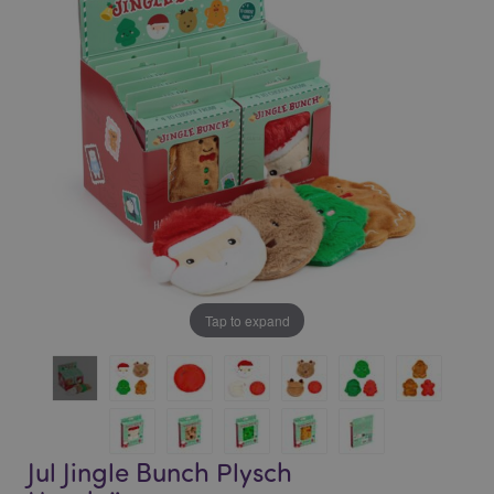
bildgalleriet
bildgalleriet
Tap to expand
Jul Jingle Bunch Plysch