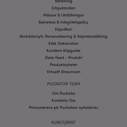
Betalning
webbplatsfunktionalitet såsom användarinloggning
Erbjudanden
och kontohantering. Webbplatsen kan inte
användas korrekt utan strikt nödvändiga cookies.
Mässor & Utställningar
Provider
/
Sekretess & Integritetspolicy
Namn
Utg
Domän
Köpvillkor
CookieScriptConsent
1 må
CookieScript
Skräddarsytt, Personalisering & Volymbeställning
.puckator.se
Etisk Deklaration
Kundens Köpguide
Data Feed - Produkt
Produktnyheter
Virtuellt Showroom
recently_viewed_product_previous
1 d
Adobe Inc.
www.puckator.se
PUCKATOR TEAM
Googles
sekretesspolicy
Om Puckator
searchReport-log
Sess
Adobe Inc.
www.puckator.se
Kontakta Oss
Prenumerera på Puckators nyhetsbrev
recently_compared_product_previous
1 d
Adobe Inc.
www.puckator.se
KUNDTJÄNST