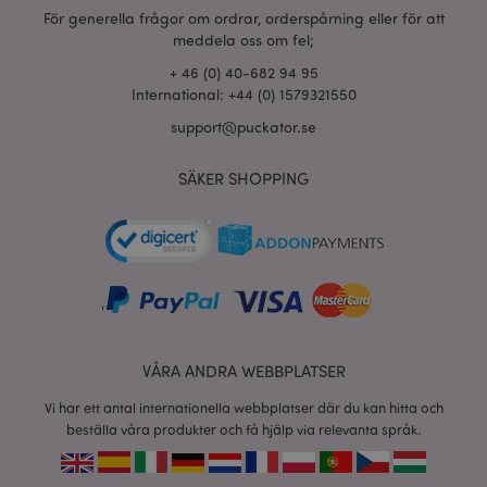
section_data_ids
1 d
Adobe Inc.
För generella frågor om ordrar, orderspårning eller för att
www.puckator.se
meddela oss om fel;
+ 46 (0) 40-682 94 95
International: +44 (0) 1579321550
product_data_storage
1 d
Adobe Inc.
support@puckator.se
www.puckator.se
SÄKER SHOPPING
form_key
1 dag
Adobe Inc.
tim
.www.puckator.se
X-Magento-Vary
1 dag
Adobe Inc.
tim
www.puckator.se
VÅRA ANDRA WEBBPLATSER
Vi har ett antal internationella webbplatser där du kan hitta och
beställa våra produkter och få hjälp via relevanta språk.