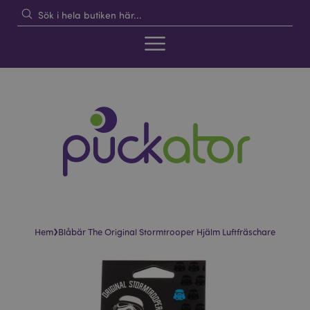
›
Hem
Blåbär The Original Stormtrooper Hjälm Luftfräschare
Hoppa
Hoppa
till
till
slutet
början
av
av