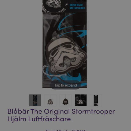
bildgalleriet
bildgalleriet
Tap to expand
Blåbär The Original Stormtrooper
Hjälm Luftfräschare