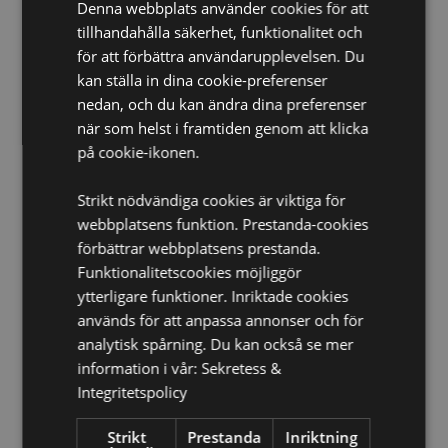
Ytterligare säkerhetsinformation visas på
Denna webbplats använder cookies för att
förpackningen. Låt ej produkten ligga på eller luta
tillhandahålla säkerhet, funktionalitet och
mot någon yta då oljorna i luftfräscharen kan orsaka
för att förbättra användarupplevelsen. Du
fläckar eller skada
kan ställa in dina cookie-preferenser
Licensinformation:
Denna produkt är fullt licensierad
nedan, och du kan ändra dina preferenser
och kan säljas i hela världen utom USA. Om du
när som helst i framtiden genom att klicka
beställer för leverans till USA, vänligen försök inte att
på cookie-ikonen.
beställa denna produkt. Om du beställer den kommer
den att tas bort från din order. Om du behöver mer
information, vänligen kontakta vår kundtjänst.
Strikt nödvändiga cookies är viktiga för
webbplatsens funktion. Prestanda-cookies
Produkt Resurser:
förbättrar webbplatsens prestanda.
Vill du veta mer om hur du köper från Puckator?
Funktionalitetscookies möjliggör
Då
borde du läsa våran
Kundens Imformations Guide.
ytterligare funktioner. Inriktade cookies
används för att anpassa annonser och för
analytisk spårning. Du kan också se mer
Produktattribut
information i vår:
Sekretess &
Mer
Höjd 6.5cm Bredd 7cm Djup 0.1cm
Integritetspolicy
Information
5055071784071
Strikt
Prestanda
Inriktning
240