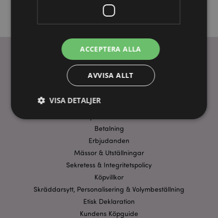
ACCEPTERA ALLA
AVVISA ALLT
ANVÄNDBARA LÄNKAR
FAQ
VISA DETALJER
Frakt & Leverans
Homexpo Paris Showroom
Betalning
Strikt nödvändigt
Prestanda
Inriktning
Erbjudanden
Mässor & Utställningar
Funktioner
Sekretess & Integritetspolicy
Strikt nödvändiga cookies tillåter grundläggande
Köpvillkor
webbplatsfunktionalitet såsom användarinloggning
och kontohantering. Webbplatsen kan inte
Skräddarsytt, Personalisering & Volymbeställning
användas korrekt utan strikt nödvändiga cookies.
Etisk Deklaration
Provider
/
Namn
Utg
Kundens Köpguide
Domän