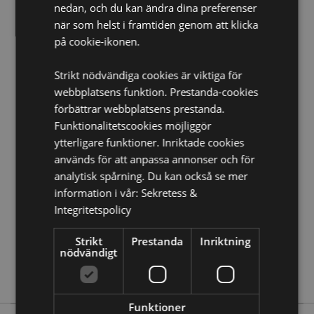
Diskmaskinssäker:
Nej
nedan, och du kan ändra dina preferenser
när som helst i framtiden genom att klicka
Volym:
350ml
på cookie-ikonen.
Produkt Resurser:
Strikt nödvändiga cookies är viktiga för
Vill du veta mer om hur du köper från Puckator?
Då
webbplatsens funktion. Prestanda-cookies
borde du läsa våran
Kundens Imformations Guide.
förbättrar webbplatsens prestanda.
Funktionalitetscookies möjliggör
Produktattribut
ytterligare funktioner. Inriktade cookies
Mer
Höjd 11cm Bredd 12cm Djup 8.5cm
används för att anpassa annonser och för
Information
analytisk spårning. Du kan också se mer
5055071787119
information i vår:
Sekretess &
36
Integritetspolicy
0.428000
Ja
Strikt
Prestanda
Inriktning
nödvändigt
Nej
Nej
Funktioner