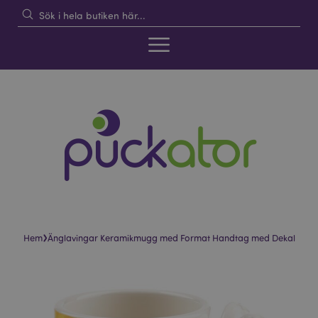
›
Hem
Änglavingar Keramikmugg med Format Handtag med Dekal
Hoppa
Hoppa
till
till
slutet
början
av
av