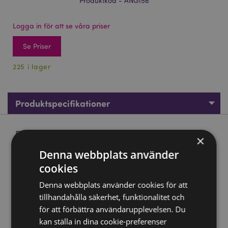
Produktkod - ANG156
Logga in för att se våra priser
Se Priser
225 i lager
Produktspecifikationer
Produktbeskrivning
×
Denna webbplats använder
Änglavingar Keramikmugg med Format Handtag med
cookies
Dekal
Denna webbplats använder cookies för att
Material:
Dolomit Keramik
tillhandahålla säkerhet, funktionalitet och
Livsmedelssäker:
Ja
för att förbättra användarupplevelsen. Du
Mikrovågsugnssäker:
Nej
kan ställa in dina cookie-preferenser