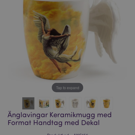
bildgalleriet
bildgalleriet
Tap to expand
Änglavingar Keramikmugg med
Format Handtag med Dekal