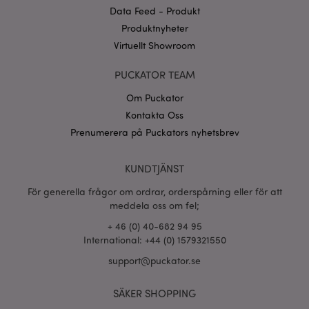
Data Feed - Produkt
CookieScriptConsent
1 må
CookieScript
Produktnyheter
.puckator.se
Virtuellt Showroom
PUCKATOR TEAM
Om Puckator
Kontakta Oss
recently_viewed_product_previous
1 d
Adobe Inc.
www.puckator.se
Prenumerera på Puckators nyhetsbrev
Googles
sekretesspolicy
searchReport-log
Sess
Adobe Inc.
KUNDTJÄNST
www.puckator.se
För generella frågor om ordrar, orderspårning eller för att
recently_compared_product_previous
1 d
Adobe Inc.
meddela oss om fel;
www.puckator.se
+ 46 (0) 40-682 94 95
International: +44 (0) 1579321550
section_data_ids
1 d
Adobe Inc.
support@puckator.se
www.puckator.se
SÄKER SHOPPING