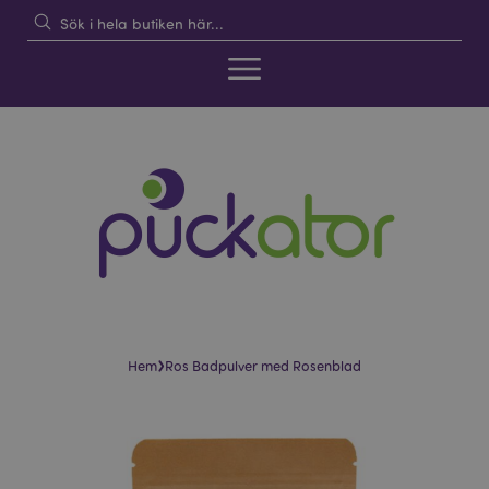
›
Hem
Ros Badpulver med Rosenblad
Hoppa
Hoppa
till
till
slutet
början
av
av