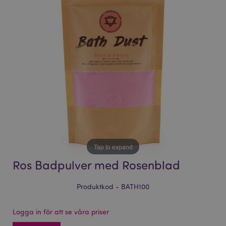
bildgalleriet
bildgalleriet
Tap to expand
Ros Badpulver med Rosenblad
Produktkod - BATH100
Logga in för att se våra priser