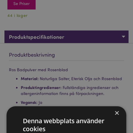
Se Priser
44 i lager
Produktspecifikationer
Produktbeskrivning
Ros Badpulver med Rosenblad
Material:
Naturliga Salter, Eterisk Olja och Rosenblad
Produktingredienser:
Fullständiga ingredienser och
allergeninformation finns på förpackningen.
Vegansk:
Ja
×
Fri från palmolja:
Ja
Denna webbplats använder
Glutenfri:
Ja
cookies
Plågerifri:
Ja