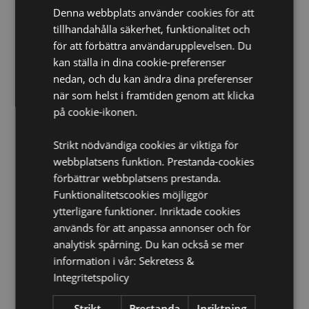
Produktinformation:
Denna webbplats använder cookies för att
Detta badpulver är tillverkat i
Storbritannien. Batchnummer och bäst före-datum
tillhandahålla säkerhet, funktionalitet och
finns på förpackningen. Häll en liten skopa i ditt
för att förbättra användarupplevelsen. Du
badkar för en väldoftande och bubblande
kan ställa in dina cookie-preferenser
badupplevelse.
nedan, och du kan ändra dina preferenser
CPNP:
EU- 3946328
när som helst i framtiden genom att klicka
på cookie-ikonen.
Produkt Resurser:
Vill du veta mer om hur du köper från Puckator?
Då
Strikt nödvändiga cookies är viktiga för
borde du läsa våran
Kundens Imformations Guide.
webbplatsens funktion. Prestanda-cookies
förbättrar webbplatsens prestanda.
Funktionalitetscookies möjliggör
ytterligare funktioner. Inriktade cookies
används för att anpassa annonser och för
analytisk spårning. Du kan också se mer
information i vår:
Sekretess &
Produktattribut
Integritetspolicy
Mer
Höjd 20cm Bredd 11cm Djup 4cm
Strikt
Prestanda
Inriktning