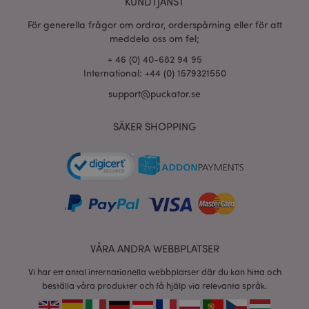
KUNDTJÄNST
section_data_ids
1 d
Adobe Inc.
För generella frågor om ordrar, orderspårning eller för att
www.puckator.se
meddela oss om fel;
+ 46 (0) 40-682 94 95
International: +44 (0) 1579321550
product_data_storage
1 d
Adobe Inc.
www.puckator.se
support@puckator.se
SÄKER SHOPPING
form_key
1 dag
Adobe Inc.
tim
.www.puckator.se
X-Magento-Vary
1 dag
Adobe Inc.
tim
www.puckator.se
VÅRA ANDRA WEBBPLATSER
Vi har ett antal internationella webbplatser där du kan hitta och
beställa våra produkter och få hjälp via relevanta språk.