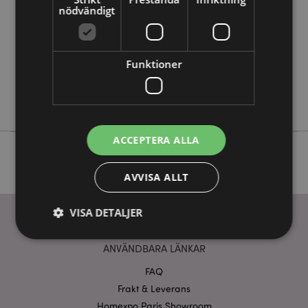
Information
5056422984799
nödvändigt
40
0.209000
Nej
Funktioner
Nej
Nej
ACCEPTERA ALLA
AVVISA ALLT
VISA DETALJER
ANVÄNDBARA LÄNKAR
Strikt nödvändigt
Prestanda
Inriktning
FAQ
Funktioner
Frakt & Leverans
Homexpo Paris Showroom