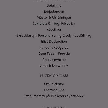
Strikt nödvändiga cookies tillåter grundläggande
Betalning
webbplatsfunktionalitet såsom användarinloggning
och kontohantering. Webbplatsen kan inte
Erbjudanden
användas korrekt utan strikt nödvändiga cookies.
Mässor & Utställningar
Provider
/
Namn
Utg
Sekretess & Integritetspolicy
Domän
Köpvillkor
CookieScriptConsent
1 må
CookieScript
.puckator.se
Skräddarsytt, Personalisering & Volymbeställning
Etisk Deklaration
Kundens Köpguide
Data Feed - Produkt
Produktnyheter
recently_viewed_product_previous
1 d
Adobe Inc.
Virtuellt Showroom
www.puckator.se
PUCKATOR TEAM
Googles
sekretesspolicy
searchReport-log
Sess
Adobe Inc.
Om Puckator
www.puckator.se
Kontakta Oss
Prenumerera på Puckators nyhetsbrev
recently_compared_product_previous
1 d
Adobe Inc.
www.puckator.se