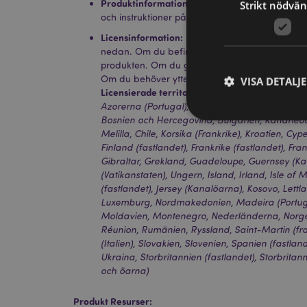
Produktinformation:
Designad i Storbritannien.
Strikt nödvän
och instruktioner på produktförpacknignen.
Licensinformation:
Denna produkt är fullt licen
nedan. Om du befinner dig utanför dessa områ
produkten. Om du gör det kommer produkten att
Om du behöver ytterligare information, vänlige
VISA DETALJ
Licensierade territorier:
Åland, Albanien, Andor
Azorerna (Portugal), Balearerna (Spanien), Vit
Bosnien och Hercegovina, Bulgarien, Kanarieö
Melilla, Chile, Korsika (Frankrike), Kroatien, Cy
Finland (fastlandet), Frankrike (fastlandet), F
Gibraltar, Grekland, Guadeloupe, Guernsey (Ka
Strikt nödvändiga co
(Vatikanstaten), Ungern, Island, Irland, Isle of M
Webbplatsen kan inte
(fastlandet), Jersey (Kanalöarna), Kosovo, Lettla
Luxemburg, Nordmakedonien, Madeira (Portugal
Namn
Moldavien, Montenegro, Nederländerna, Norge, 
Réunion, Rumänien, Ryssland, Saint-Martin (fran
CookieScriptConse
(Italien), Slovakien, Slovenien, Spanien (fastland
Ukraina, Storbritannien (fastlandet), Storbrita
och öarna)
recently_viewed_pr
Produkt Resurser: