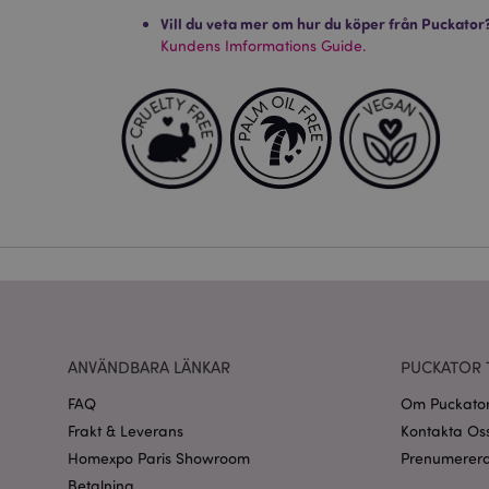
Go
searchReport-log
Vill du veta mer om hur du köper från Puckator
Kundens Imformations Guide.
recently_compared
section_data_ids
product_data_stora
form_key
X-Magento-Vary
ANVÄNDBARA LÄNKAR
PUCKATOR 
recently_viewed_pr
FAQ
Om Puckato
mage-cache-sessid
Frakt & Leverans
Kontakta Os
Homexpo Paris Showroom
Prenumerera
Betalning