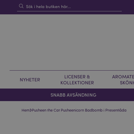
LICENSER &
AROMATE
NYHETER
KOLLEKTIONER
SKÖN
SNABB AVSÄNDNING
›
Hem
Pusheen the Cat Pusheenicorn Badbomb i Presentlåda
Hoppa
Hoppa
till
till
slutet
början