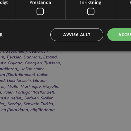
 Fullständig produktinformation
digt
Prestanda
Inriktning
Varumärke
Pusheen Kat
sierad för platserna som visas
den, försök inte köpa
 tas bort från din beställning.
n kontakta vår kundtjänst.
ER
AVVISA ALLT
ACCE
ra, Österrike, Azerbajdzjan,
ryssland, Belgien, Bermuda,
arna (Spanien), Ceuta och
pern, Tjeckien, Danmark, Estland,
ranska Guyana, Georgien, Tyskland,
Strikt nödvändigt
Prestanda
Inriktning
Funktioner
nalöarna), Heliga stolen
okies tillåter grundläggande webbplatsfunktionalitet såsom användarinloggning och k
an (Storbritannien), Italien
 användas korrekt utan strikt nödvändiga cookies.
nd, Liechtenstein, Litauen,
), Malta, Martinique, Mayotte,
Provider
/
Utgång
Beskrivning
Polen, Portugal (fastlandet),
Domän
ska delen), Serbien, Sicilien
nt
1 månad
Cookie-Script.com-tjänsten an
CookieScript
et), Sverige, Schweiz, Turkiet,
för att komma ihåg dina samtyck
.puckator.se
cookies. Cookie-Script.com-co
nnien (Nordirland, högländerna
fungera korrekt.
oduct_previous
1 dag
Lagrar produkt-ID för nyligen v
Adobe Inc.
enkel navigering.
www.puckator.se