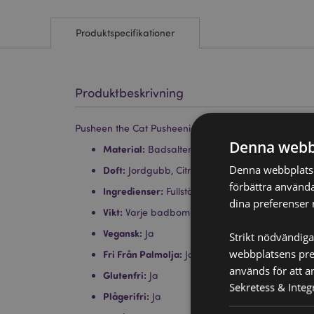
Produktspecifikationer
Produktbeskrivning
Pusheen the Cat Pusheenicorn Badbomb i Presentlå
Denna webb
Material:
Badsalter och Eteriska Oljor
Denna webbplats a
Doft:
Jordgubb, Citron, Körsbär
förbättra använda
Ingredienser:
Fullständiga ingredienser på pr
dina preferenser 
Vikt:
Varje badbomb väger ca 160g
Vegansk:
Ja
Strikt nödvändiga
webbplatsens pres
Fri Från Palmolja:
Ja
används för att a
Glutenfri:
Ja
Sekretess & Integr
Plågerifri:
Ja