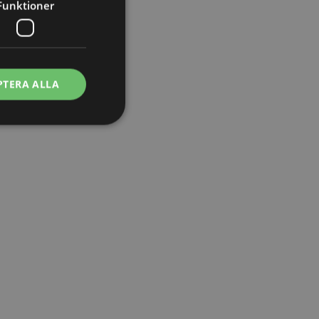
Funktioner
t
PTERA ALLA
ontohantering.
vänder denna cookie
esinställningar för
okiebannern måste
isade produkter för