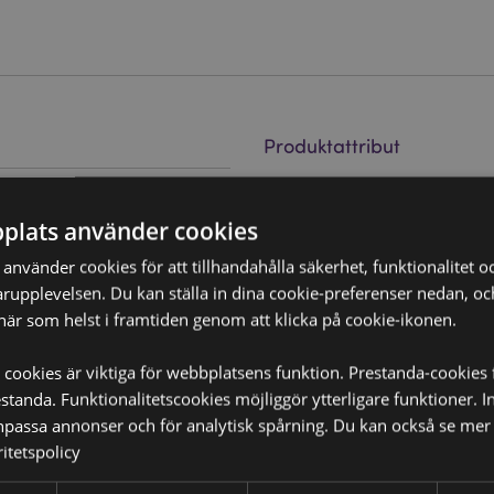
Produktattribut
Mer
Mått
Höjd 6cm B
Information
da
plats använder cookies
Streckkod
50550717810
nvänder cookies för att tillhandahålla säkerhet, funktionalitet oc
Kartong Mängd
36
rupplevelsen. Du kan ställa in dina cookie-preferenser nedan, o
oduktförpackningen.
när som helst i framtiden genom att klicka på cookie-ikonen.
Vikt (kg)
0.208000
PÅ REA
 cookies är viktiga för webbplatsens funktion. Prestanda-cookies 
Nej
tanda. Funktionalitetscookies möjliggör ytterligare funktioner. I
NYHET
Nej
npassa annonser och för analytisk spårning. Du kan också se mer 
itetspolicy
PROMO
Nej