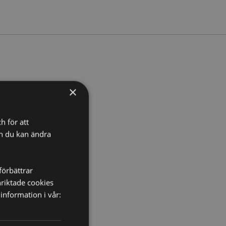
redd 6cm Djup 6cm
×
32
h för att
ch du kan ändra
förbättrar
nriktade cookies
information i vår: