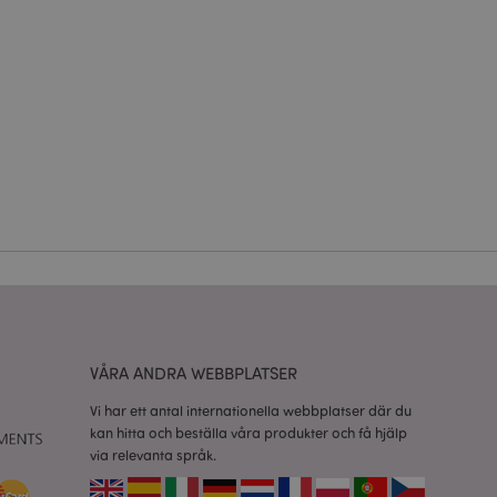
 information om
e jämförda
relaterad till
tt visa önskelista,
data relaterade till
kter.
nderlätta cachning
 sidor laddas
 av Magento 2-
sionen av en sida
r ändrats. Det
mma sida lagras i
VÅRA ANDRA WEBBPLATSER
isade produkter för
Vi har ett antal internationella webbplatser där du
rensning av lokal
kan hitta och beställa våra produkter och få hjälp
t av backend-
via relevanta språk.
atören upp lokal
e till sant.