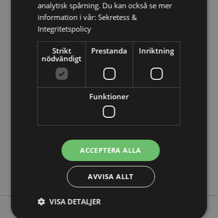
analytisk spårning. Du kan också se mer
Produkt Resurser:
information i vår:
Sekretess &
Vill du veta mer om hur du köper från Puckator?
Då
Integritetspolicy
borde du läsa våran
Kundens Imformations Guide.
Strikt
Prestanda
Inriktning
nödvändigt
Produktattribut
Mer
Höjd 10cm Bredd 7.5cm Djup 3.5cm
Information
5055071788048
Funktioner
96
0.072000
Nej
Nej
ACCEPTERA ALLA
Nej
Pusheen Katt
AVVISA ALLT
VISA DETALJER