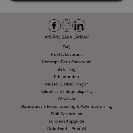
Strikt nödvändigt
Prestanda
Inriktning
Funktioner
Strikt nödvändiga cookies tillåter grundläggande
ANVÄNDBARA LÄNKAR
webbplatsfunktionalitet såsom användarinloggning
och kontohantering. Webbplatsen kan inte
FAQ
användas korrekt utan strikt nödvändiga cookies.
Frakt & Leverans
Provider
/
Namn
Utg
Domän
Homexpo Paris Showroom
Betalning
CookieScriptConsent
1 må
CookieScript
.puckator.se
Erbjudanden
Mässor & Utställningar
Sekretess & Integritetspolicy
Köpvillkor
Skräddarsytt, Personalisering & Volymbeställning
recently_viewed_product_previous
1 d
Adobe Inc.
Etisk Deklaration
www.puckator.se
Kundens Köpguide
Googles
Data Feed - Produkt
sekretesspolicy
searchReport-log
Sess
Adobe Inc.