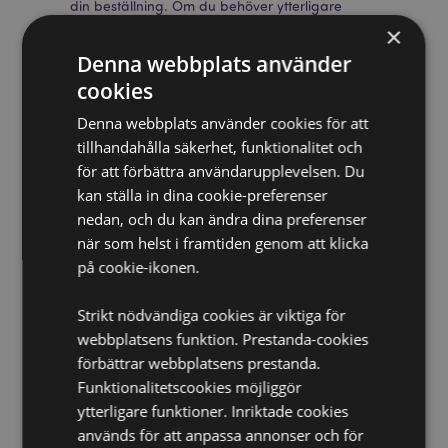
din beställning. Om du behöver ytterligare
information, vänligen kontakta vår kundtjänst.
×
Licensierade territorier:
Åland, Albanien, Andorra,
Denna webbplats använder
Österrike, Azerbajdzjan, Azorerna (Portugal),
Balearerna (Spanien), Vitryssland, Belgien, Bermuda,
cookies
Bosnien och Hercegovina, Bulgarien, Kanarieöarna
Denna webbplats använder cookies för att
(Spanien), Ceuta och Melilla, Chile, Korsika (Frankrike),
Kroatien, Cypern, Tjeckien, Danmark, Estland, Finland
tillhandahålla säkerhet, funktionalitet och
(fastlandet), Frankrike (fastlandet), Franska Guyana,
för att förbättra användarupplevelsen. Du
Georgien, Tyskland, Gibraltar, Grekland, Guadeloupe,
kan ställa in dina cookie-preferenser
Guernsey (Kanalöarna), Heliga stolen (Vatikanstaten),
nedan, och du kan ändra dina preferenser
Ungern, Island, Irland, Isle of Man (Storbritannien),
när som helst i framtiden genom att klicka
Italien (fastlandet), Jersey (Kanalöarna), Kosovo,
Lettland, Liechtenstein, Litauen, Luxemburg,
på cookie-ikonen.
Nordmakedonien, Madeira (Portugal), Malta,
Martinique, Mayotte, Moldavien, Montenegro,
Strikt nödvändiga cookies är viktiga för
Nederländerna, Norge, Polen, Portugal (fastlandet),
webbplatsens funktion. Prestanda-cookies
Réunion, Rumänien, Ryssland, Saint-Martin (franska
förbättrar webbplatsens prestanda.
delen), Serbien, Sicilien (Italien), Slovakien, Slovenien,
Spanien (fastlandet), Sverige, Schweiz, Turkiet,
Funktionalitetscookies möjliggör
Ukraina, Storbritannien (fastlandet), Storbritannien
ytterligare funktioner. Inriktade cookies
(Nordirland, högländerna och öarna)
används för att anpassa annonser och för