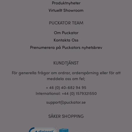
Produktnyheter
www.puckator.se
Virtuellt Showroom
recently_compared_product_previous
1 d
Adobe Inc.
www.puckator.se
PUCKATOR TEAM
Om Puckator
section_data_ids
1 d
Adobe Inc.
Kontakta Oss
www.puckator.se
Prenumerera på Puckators nyhetsbrev
KUNDTJÄNST
product_data_storage
1 d
Adobe Inc.
www.puckator.se
För generella frågor om ordrar, orderspårning eller för att
meddela oss om fel;
+ 46 (0) 40-682 94 95
form_key
1 dag
Adobe Inc.
International: +44 (0) 1579321550
tim
.www.puckator.se
support@puckator.se
SÄKER SHOPPING
X-Magento-Vary
1 dag
Adobe Inc.
tim
www.puckator.se