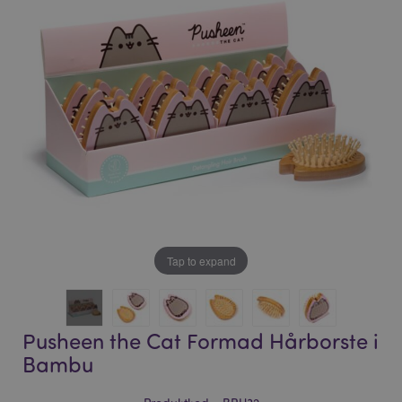
bildgalleriet
bildgalleriet
Tap to expand
Pusheen the Cat Formad Hårborste i
Bambu