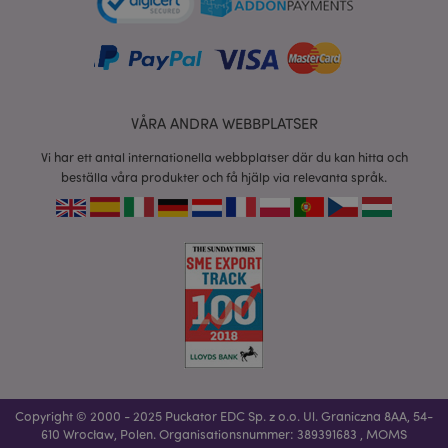
VÅRA ANDRA WEBBPLATSER
recently_viewed_product
1 d
Adobe Inc.
www.puckator.se
Vi har ett antal internationella webbplatser där du kan hitta och
beställa våra produkter och få hjälp via relevanta språk.
mage-cache-sessid
1 d
Adobe Inc.
www.puckator.se
_GRECAPTCHA
6
Google LLC
måna
www.google.com
Copyright © 2000 - 2025 Puckator EDC Sp. z o.o. Ul. Graniczna 8AA, 54-
610 Wrocław, Polen. Organisationsnummer: 389391683 , MOMS