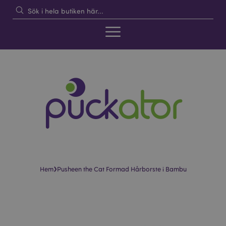
›
Hem
Pusheen the Cat Formad Hårborste i Bambu
Hoppa
Hoppa
till
till
slutet
början
av
av