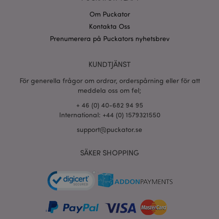
Om Puckator
Kontakta Oss
Prenumerera på Puckators nyhetsbrev
recently_viewed_product_previous
1 d
Adobe Inc.
www.puckator.se
KUNDTJÄNST
Googles
För generella frågor om ordrar, orderspårning eller för att
sekretesspolicy
searchReport-log
Sess
Adobe Inc.
meddela oss om fel;
www.puckator.se
+ 46 (0) 40-682 94 95
International: +44 (0) 1579321550
recently_compared_product_previous
1 d
Adobe Inc.
www.puckator.se
support@puckator.se
section_data_ids
1 d
Adobe Inc.
SÄKER SHOPPING
www.puckator.se
product_data_storage
1 d
Adobe Inc.
www.puckator.se