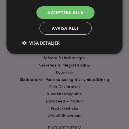
ANVÄNDBARA LÄNKAR
ACCEPTERA ALLA
FAQ
AVVISA ALLT
Frakt & Leverans
Homexpo Paris Showroom
VISA DETALJER
Betalning
Erbjudanden
Mässor & Utställningar
Sekretess & Integritetspolicy
Strikt nödvändigt
Prestanda
Inriktning
Köpvillkor
Funktioner
Skräddarsytt, Personalisering & Volymbeställning
Strikt nödvändiga cookies tillåter grundläggande
Etisk Deklaration
webbplatsfunktionalitet såsom användarinloggning
Kundens Köpguide
och kontohantering. Webbplatsen kan inte
användas korrekt utan strikt nödvändiga cookies.
Data Feed - Produkt
Provider
/
Produktnyheter
Namn
Utg
Domän
Virtuellt Showroom
CookieScriptConsent
1 må
CookieScript
.puckator.se
PUCKATOR TEAM