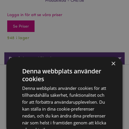
Produktkod - CHE136
Logga in för att se våra priser
Se Priser
948 i lager
Produktspecifikationer
×
Denna webbplats använder
Produktbeskrivning
cookies
Denna webbplats använder cookies för att
Peace of Heaven Sweet Dreams Kerub Snöglob
tillhandahålla säkerhet, funktionalitet och
Material:
Resin och Glas
för att förbättra användarupplevelsen. Du
kan ställa in dina cookie-preferenser
Produkt Resurser:
nedan, och du kan ändra dina preferenser
Vill du veta mer om hur du köper från Puckator?
Då
när som helst i framtiden genom att klicka
borde du läsa våran
Kundens Imformations Guide.