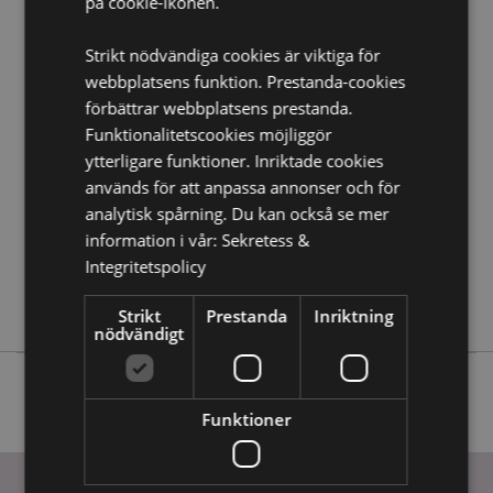
på cookie-ikonen.
Strikt nödvändiga cookies är viktiga för
Produktattribut
webbplatsens funktion. Prestanda-cookies
Mer
Höjd 5.5cm Bredd 4cm Djup 4cm
förbättrar webbplatsens prestanda.
Information
5055071752421
Funktionalitetscookies möjliggör
96
ytterligare funktioner. Inriktade cookies
0.095000
används för att anpassa annonser och för
analytisk spårning. Du kan också se mer
Nej
information i vår:
Sekretess &
Nej
Integritetspolicy
Nej
Peace of Heaven
Strikt
Prestanda
Inriktning
nödvändigt
Funktioner