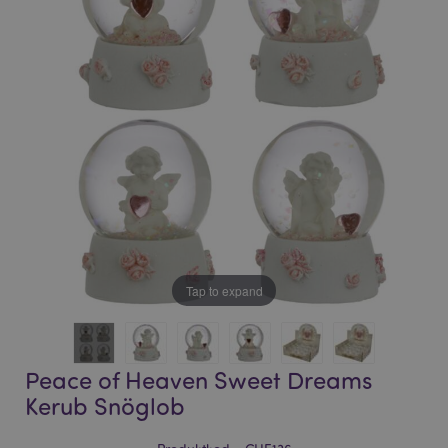
bildgalleriet
bildgalleriet
Tap to expand
Peace of Heaven Sweet Dreams
Kerub Snöglob