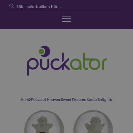
›
Hem
Peace of Heaven Sweet Dreams Kerub Snöglob
Hoppa
Hoppa
till
till
slutet
början
av
av