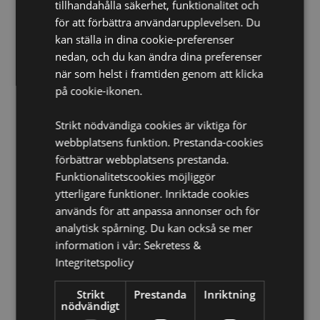
Monteringsbar på vägg:
tillhandahålla säkerhet, funktionalitet och
Ja
för att förbättra användarupplevelsen. Du
Licensinformation:
Denna produkt är fullt licensierad
kan ställa in dina cookie-preferenser
och kan säljas i hela världen.
nedan, och du kan ändra dina preferenser
Produkt Resurser:
när som helst i framtiden genom att klicka
på cookie-ikonen.
Vill du veta mer om hur du köper från Puckator?
Då
borde du läsa våran
Kundens Imformations Guide.
Strikt nödvändiga cookies är viktiga för
Batteri & Elekronikresurser:
Läs mer om viktiga
webbplatsens funktion. Prestanda-cookies
säkerhetsriktlinjer och tips för säker avfallshantering I
våra batteri- och elektronikresurser.
Klicka här
för mer
förbättrar webbplatsens prestanda.
information.
Funktionalitetscookies möjliggör
ytterligare funktioner. Inriktade cookies
används för att anpassa annonser och för
Produktattribut
analytisk spårning. Du kan också se mer
Mer
Höjd 30cm Bredd 30cm Djup 4cm
information i vår:
Sekretess &
Information
5055071505515
Integritetspolicy
12
Strikt
Prestanda
Inriktning
0.478000
nödvändigt
Nej