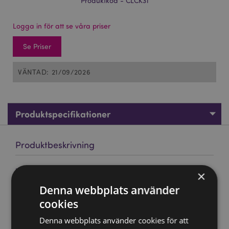
Produktkod - CLCK31
Logga in för att se våra priser
Se Priser
VÄNTAD: 21/09/2026
Produktspecifikationer
Produktbeskrivning
Lisa Parker Warriors of Winter Varg Klocka
×
Material:
MDF
Denna webbplats använder
Kräver batteri:
cookies
1 AA
Batteri Inkluderat:
Nej
Denna webbplats använder cookies för att