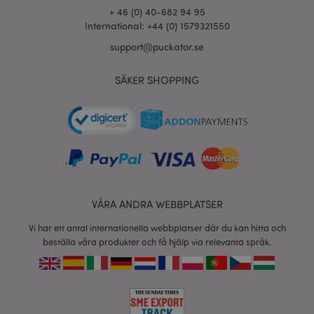
www.puckator.se
+ 46 (0) 40-682 94 95
International: +44 (0) 1579321550
support@puckator.se
product_data_storage
1 d
Adobe Inc.
www.puckator.se
SÄKER SHOPPING
form_key
1 dag
Adobe Inc.
tim
.www.puckator.se
X-Magento-Vary
1 dag
Adobe Inc.
tim
www.puckator.se
VÅRA ANDRA WEBBPLATSER
Vi har ett antal internationella webbplatser där du kan hitta och
beställa våra produkter och få hjälp via relevanta språk.
recently_viewed_product
1 d
Adobe Inc.