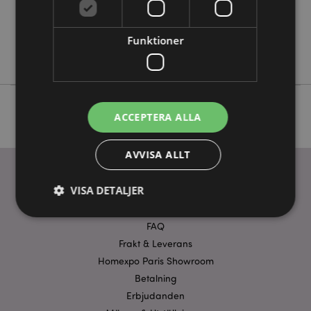
Nej
Nej
Funktioner
Lisa Parker
ACCEPTERA ALLA
AVVISA ALLT
VISA DETALJER
ANVÄNDBARA LÄNKAR
FAQ
Frakt & Leverans
Strikt nödvändigt
Prestanda
Inriktning
Homexpo Paris Showroom
Funktioner
Betalning
Strikt nödvändiga cookies tillåter grundläggande
Erbjudanden
webbplatsfunktionalitet såsom användarinloggning