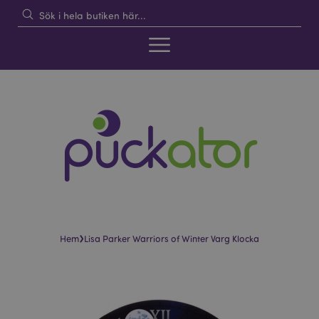
›
Hem
Lisa Parker Warriors of Winter Varg Klocka
Hoppa
Hoppa
till
till
slutet
början
av
av