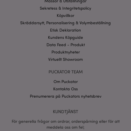
Mässor & Utställningar
och kontohantering. Webbplatsen kan inte
användas korrekt utan strikt nödvändiga cookies.
Sekretess & Integritetspolicy
Provider
/
Köpvillkor
Namn
Utg
Domän
Skräddarsytt, Personalisering & Volymbeställning
CookieScriptConsent
1 må
CookieScript
Etisk Deklaration
.puckator.se
Kundens Köpguide
Data Feed - Produkt
Produktnyheter
Virtuellt Showroom
recently_viewed_product_previous
1 d
Adobe Inc.
PUCKATOR TEAM
www.puckator.se
Om Puckator
Googles
sekretesspolicy
Kontakta Oss
searchReport-log
Sess
Adobe Inc.
www.puckator.se
Prenumerera på Puckators nyhetsbrev
recently_compared_product_previous
1 d
Adobe Inc.
www.puckator.se
KUNDTJÄNST
För generella frågor om ordrar, orderspårning eller för att
section_data_ids
meddela oss om fel;
1 d
Adobe Inc.