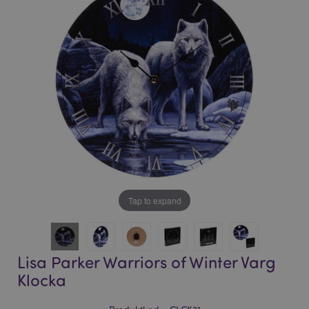
bildgalleriet
bildgalleriet
Tap to expand
Lisa Parker Warriors of Winter Varg
Klocka