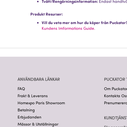
Tvätt/Rengörningsinformation:
Endast handtvä
Produkt Resurser:
Vill du veta mer om hur du köper från Puckator
Kundens Imformations Guide.
ANVÄNDBARA LÄNKAR
PUCKATOR 
FAQ
Om Puckato
Frakt & Leverans
Kontakta Os
Homexpo Paris Showroom
Prenumerera
Betalning
Erbjudanden
KUNDTJÄNS
Mässor & Utställningar