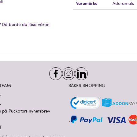
tt
Varumärke
Adoramals
?
Då borde du läsa våran
TEAM
SÄKER SHOPPING
r
s
 på Puckators nyhetsbrev
T