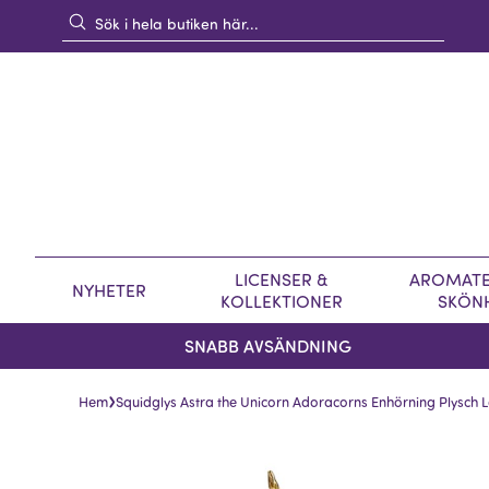
LICENSER &
AROMATE
NYHETER
KOLLEKTIONER
SKÖN
SNABB AVSÄNDNING
›
Hem
Squidglys Astra the Unicorn Adoracorns Enhörning Plysch 
Hoppa
Hoppa
till
till
slutet
början