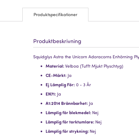
Produktspecifikationer
Produktbeskrivning
Squidglys Astra the Unicorn Adoracorns Enhörning Pl
Material:
Velboa (Tufft Mjukt Plyschtyg)
CE-Märkt:
Ja
Ej Lämplig För:
0 - 3 År
EN71:
Ja
A1:2014 Brännbarhet:
Ja
Lämplig för blekmedel:
Nej
Lämplig för torktumlare:
Nej
Lämplig för strykning:
Nej