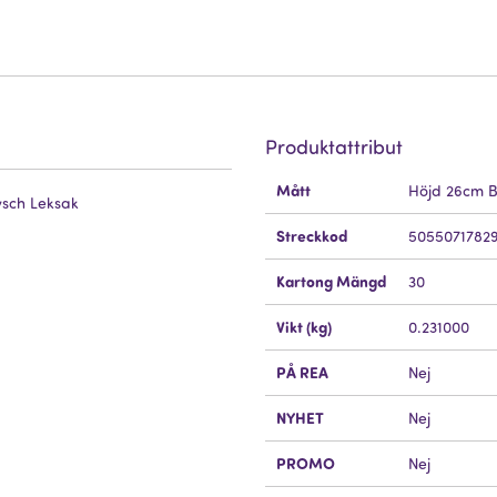
Produktattribut
Mer
Mått
Höjd 26cm B
Information
ysch Leksak
Streckkod
5055071782
Kartong Mängd
30
Vikt (kg)
0.231000
PÅ REA
Nej
NYHET
Nej
PROMO
Nej