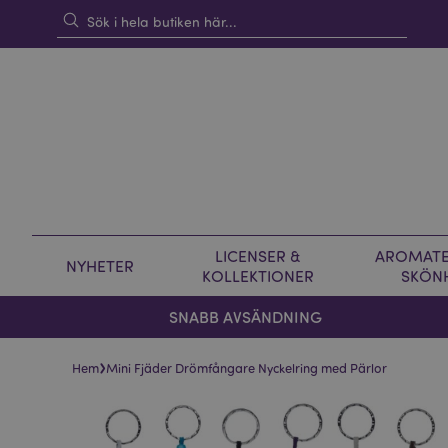
LICENSER &
AROMATE
NYHETER
KOLLEKTIONER
SKÖN
SNABB AVSÄNDNING
›
Hem
Mini Fjäder Drömfångare Nyckelring med Pärlor
Hoppa
Hoppa
till
till
slutet
början