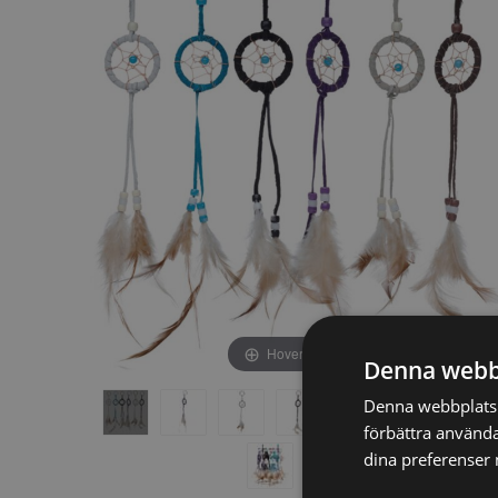
av
av
bildgalleriet
bildgalleriet
Hover to zoom
Denna webb
Denna webbplats a
förbättra använda
dina preferenser 