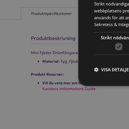
Strikt nödvändiga
webbplatsens pres
Produktspecifikationer
används för att a
Sekretess & Integr
Strikt nödvän
Produktbeskrivning
Mini Fjäder Drömfångare Nyckelring med Pärlor
Material:
Tyg, Fjädrar, Pärlor och Metall
VISA DETALJ
Produkt Resurser:
Vill du veta mer om hur du köper från Puckator
Kundens Imformations Guide.
Strikt nödvändiga co
Webbplatsen kan inte
Namn