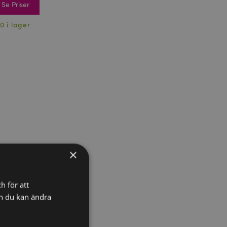
Se Priser
0 i lager
×
h för att
ch du kan ändra