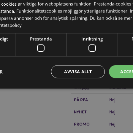
 cookies är viktiga för webbplatsens funktion. Prestanda-cookies 
tanda. Funktionalitetscookies möjliggör ytterligare funktioner. I
npassa annonser och för analytisk spårning. Du kan också se mer 
itetspolicy
digt
Prestanda
Inriktning
Produktattribut
Mer
Mått
Höjd 22cm B
Information
Streckkod
5055071778
ER
AVVISA ALLT
ACCE
Kartong Mängd
192
?
Då borde du läsa våran
Vikt (kg)
0.018000
PÅ REA
Nej
Strikt nödvändigt
Prestanda
Inriktning
Funktioner
NYHET
Nej
okies tillåter grundläggande webbplatsfunktionalitet såsom användarinloggning och k
 användas korrekt utan strikt nödvändiga cookies.
PROMO
Nej
Provider
/
Utgång
Beskrivning
Domän