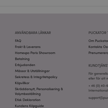
CookieScriptConse
recently_viewed_pr
Go
ANVÄNDBARA LÄNKAR
PUCKATOR 
searchReport-log
FAQ
Om Puckato
recently_compared
Frakt & Leverans
Kontakta Os
Homexpo Paris Showroom
Prenumerera
section_data_ids
Betalning
Erbjudanden
KUNDTJÄNS
product_data_stora
Mässor & Utställningar
För generell
Sekretess & Integritetspolicy
form_key
eller för att
Köpvillkor
+ 46 (0) 40-
Skräddarsytt, Personalisering &
Internationa
X-Magento-Vary
Volymbeställning
support@puc
Etisk Deklaration
Kundens Köpguide