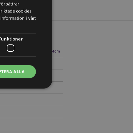
förbättrar
nriktade cookies
information i vår:
Funktioner
redd 4cm Djup 0.5cm Ring 4cm
025
PTERA ALLA
ontohantering.