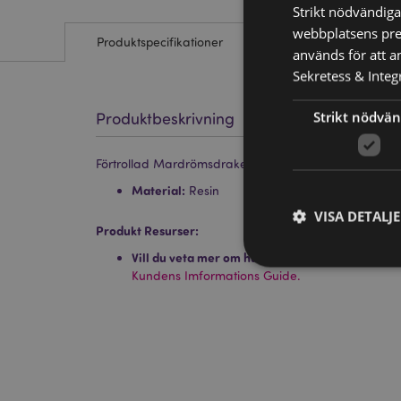
Strikt nödvändiga
webbplatsens pres
Produktspecifikationer
används för att a
Sekretess & Integr
Strikt nödvän
Produktbeskrivning
Förtrollad Mardrömsdrake - Mini Rock Crystal
Material:
Resin
VISA DETALJ
Produkt Resurser:
Vill du veta mer om hur du köper från Puckator
Kundens Imformations Guide.
Strikt nödvändiga co
Webbplatsen kan inte
Namn