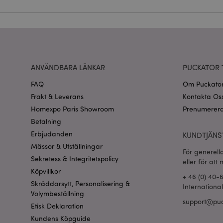
CookieScriptConse
recently_viewed_pr
Go
ANVÄNDBARA LÄNKAR
PUCKATOR 
searchReport-log
FAQ
Om Puckato
recently_compared
Frakt & Leverans
Kontakta Os
Homexpo Paris Showroom
Prenumerera
section_data_ids
Betalning
Erbjudanden
KUNDTJÄNS
product_data_stora
Mässor & Utställningar
För generell
Sekretess & Integritetspolicy
form_key
eller för att
Köpvillkor
+ 46 (0) 40-
Skräddarsytt, Personalisering &
Internationa
X-Magento-Vary
Volymbeställning
support@puc
Etisk Deklaration
Kundens Köpguide