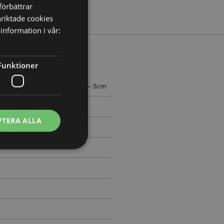
förbättrar
nriktade cookies
information i vår:
Funktioner
5cm Bredd 4.5 - 6cm Djup 4 - 5cm
023
PTERA ALLA
ontohantering.