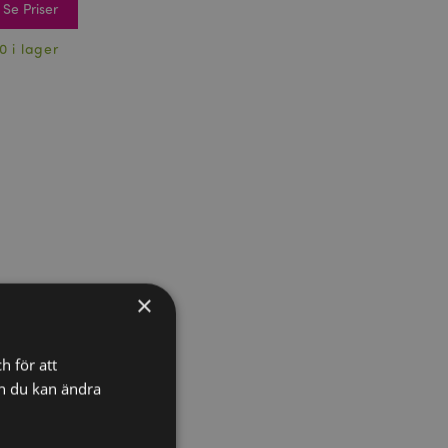
Se Priser
0 i lager
×
h för att
ch du kan ändra