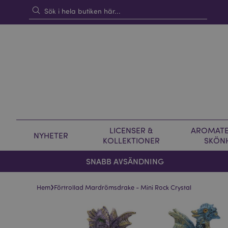
LICENSER &
AROMATE
NYHETER
KOLLEKTIONER
SKÖN
SNABB AVSÄNDNING
›
Hem
Förtrollad Mardrömsdrake - Mini Rock Crystal
Hoppa
Hoppa
till
till
slutet
början