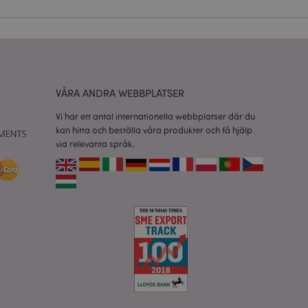
vänder denna cookie
esinställningar för
okiebannern måste
isade produkter för
VÅRA ANDRA WEBBPLATSER
 information om
Vi har ett antal internationella webbplatser där du
e jämförda
kan hitta och beställa våra produkter och få hjälp
via relevanta språk.
relaterad till
tt visa önskelista,
data relaterade till
kter.
nderlätta cachning
 sidor laddas
 av Magento 2-
sionen av en sida
r ändrats. Det
mma sida lagras i