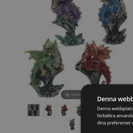
av
av
bildgalleriet
bildgalleriet
Hover to zoom
Denna webb
Denna webbplats a
förbättra använda
dina preferenser 