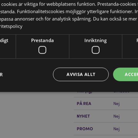
 cookies är viktiga för webbplatsens funktion. Prestanda-cookies 
tanda. Funktionalitetscookies möjliggör ytterligare funktioner. I
npassa annonser och för analytisk spårning. Du kan också se mer 
itetspolicy
digt
Prestanda
Inriktning
Produktattribut
Mer
Mått
Höjd 9 - 9.
Information
Streckkod
5055071727
ER
AVVISA ALLT
ACCE
Kartong Mängd
64
?
Då borde du läsa våran
Vikt (kg)
0.112000
PÅ REA
Nej
Strikt nödvändigt
Prestanda
Inriktning
Funktioner
NYHET
Nej
okies tillåter grundläggande webbplatsfunktionalitet såsom användarinloggning och k
 användas korrekt utan strikt nödvändiga cookies.
PROMO
Nej
Provider
/
Utgång
Beskrivning
Domän