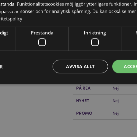
tanda. Funktionalitetscookies möjliggör ytterligare funktioner. I
npassa annonser och för analytisk spårning. Du kan också se mer 
itetspolicy
Produktattribut
digt
Prestanda
Inriktning
Mer
Mått
Höjd 16.5cm
Information
Streckkod
5055071727
Kartong Mängd
4
ER
AVVISA ALLT
ACCE
?
Då borde du läsa våran
Vikt (kg)
1.250000
PÅ REA
Nej
Strikt nödvändigt
Prestanda
Inriktning
Funktioner
NYHET
Nej
okies tillåter grundläggande webbplatsfunktionalitet såsom användarinloggning och k
PROMO
 användas korrekt utan strikt nödvändiga cookies.
Nej
Provider
/
Utgång
Beskrivning
Domän
nt
1 månad
Cookie-Script.com-tjänsten an
CookieScript