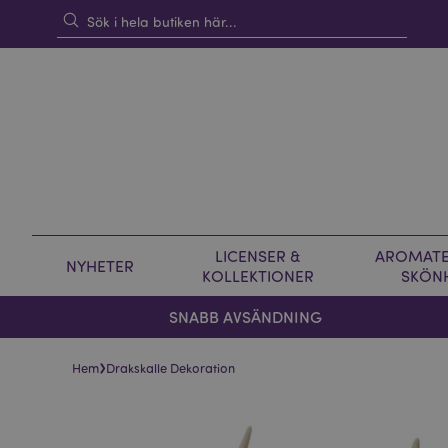
LICENSER &
AROMATE
NYHETER
KOLLEKTIONER
SKÖN
SNABB AVSÄNDNING
›
Hem
Drakskalle Dekoration
Hoppa
Hoppa
till
till
slutet
början