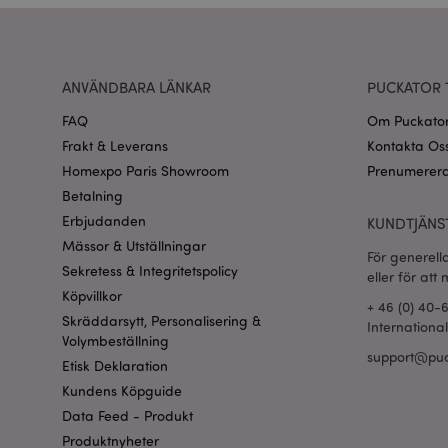
recently_viewed_pr
ANVÄNDBARA LÄNKAR
PUCKATOR 
Go
searchReport-log
FAQ
Om Puckato
Frakt & Leverans
Kontakta Os
recently_compared
Homexpo Paris Showroom
Prenumerera
Betalning
section_data_ids
Erbjudanden
KUNDTJÄNS
Mässor & Utställningar
product_data_stora
För generell
Sekretess & Integritetspolicy
eller för att
Köpvillkor
form_key
+ 46 (0) 40-
Skräddarsytt, Personalisering &
Internationa
Volymbeställning
support@puc
X-Magento-Vary
Etisk Deklaration
Kundens Köpguide
Data Feed - Produkt
Produktnyheter
recently_viewed_pr