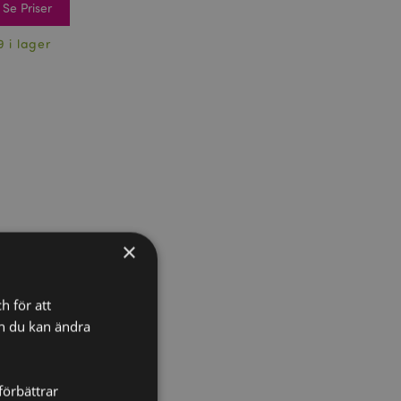
Se Priser
9 i lager
×
h för att
ch du kan ändra
förbättrar