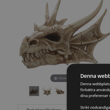
av
av
bildgalleriet
bildgalleriet
Denna webb
Hover to zoom
Denna webbplats a
förbättra använda
dina preferenser 
Strikt nödvändiga
Produktspecifikationer