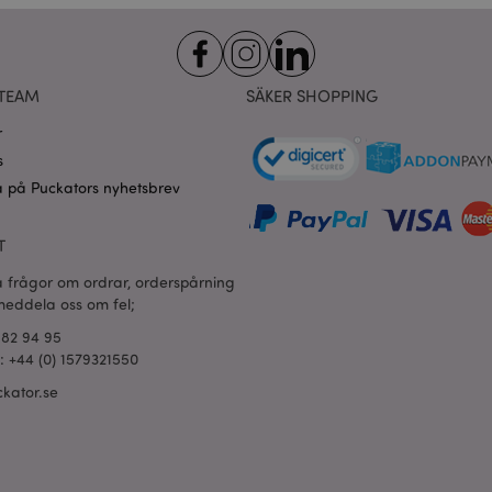
för att komma ihåg dina samtyck
.puckator.se
cookies. Cookie-Script.com-co
fungera korrekt.
oduct_previous
1 dag
Lagrar produkt-ID för nyligen v
Adobe Inc.
enkel navigering.
www.puckator.se
TEAM
SÄKER SHOPPING
ogles sekretesspolicy
Session
Magento, används för att logga
Adobe Inc.
r
sökning
www.puckator.se
s
_product_previous
1 dag
Lagrar produkt-ID: n för tidigar
Adobe Inc.
produkter för enkel navigering.
www.puckator.se
 på Puckators nyhetsbrev
1 dag
Lagrar kundspecifik information 
Adobe Inc.
shopparinitierade åtgärder som a
www.puckator.se
T
kassainformation etc.
ge
1 dag
Lagrar konfiguration för produkt
a frågor om ordrar, orderspårning
Adobe Inc.
nyligen visade / jämförda produ
www.puckator.se
 meddela oss om fel;
1 dag 16
Denna cookie används för att u
Adobe Inc.
682 94 95
timmar
av innehåll i webbläsaren så att
.www.puckator.se
l: +44 (0) 1579321550
snabbare.
kator.se
1 dag 16
X-Magento-Vary-kakan används
Adobe Inc.
timmar
systemet för att markera att ver
www.puckator.se
som begärts av en användare ha
tillåter att olika versioner av sa
cache, t.ex. Varnish.
oduct
1 dag
Lagrar produkt-ID för nyligen v
Adobe Inc.