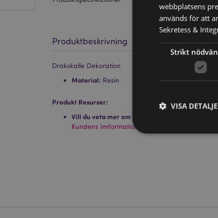
webbplatsens pres
används för att a
Sekretess & Integr
Produktbeskrivning
Strikt nödvän
Drakskalle Dekoration
Material:
Resin
Produkt Resurser:
VISA DETALJ
Vill du veta mer om hur du köper från Puckator
Kundens Imformations Guide.
Strikt nödvändiga co
Webbplatsen kan inte
Namn
CookieScriptConse