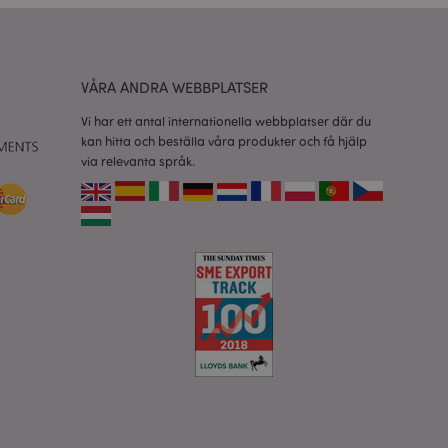
esinställningar för
okiebannern måste
isade produkter för
VÅRA ANDRA WEBBPLATSER
 information om
Vi har ett antal internationella webbplatser där du
kan hitta och beställa våra produkter och få hjälp
e jämförda
via relevanta språk.
relaterad till
tt visa önskelista,
data relaterade till
kter.
nderlätta cachning
 sidor laddas
 av Magento 2-
sionen av en sida
r ändrats. Det
mma sida lagras i
isade produkter för