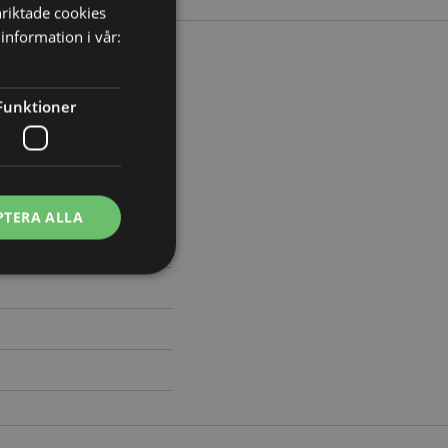
nriktade cookies
information i vår:
Funktioner
 Bredd 22.5cm Djup 25cm
306
PTERA ALLA
ontohantering.
vänder denna cookie