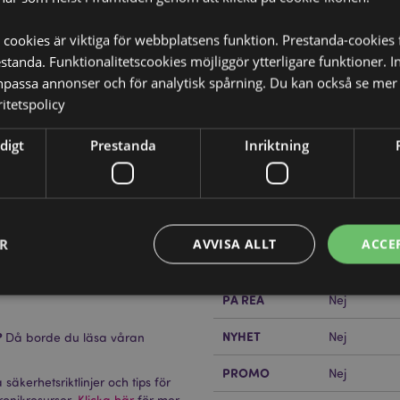
 cookies är viktiga för webbplatsens funktion. Prestanda-cookies 
tanda. Funktionalitetscookies möjliggör ytterligare funktioner. I
npassa annonser och för analytisk spårning. Du kan också se mer 
itetspolicy
Produktattribut
Mer
digt
Prestanda
Inriktning
Mått
Höjd 24cm B
Information
Drake
Streckkod
5055071799
Kartong Mängd
6
ER
AVVISA ALLT
ACCE
Vikt (kg)
1.552000
ersidan.
PÅ REA
Nej
Strikt nödvändigt
Prestanda
Inriktning
Funktioner
NYHET
?
Nej
Då borde du läsa våran
okies tillåter grundläggande webbplatsfunktionalitet såsom användarinloggning och k
PROMO
Nej
 användas korrekt utan strikt nödvändiga cookies.
säkerhetsriktlinjer och tips för
ronikresurser.
Klicka här
för mer