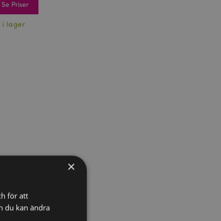
Se Priser
 i lager
×
h för att
ch du kan ändra