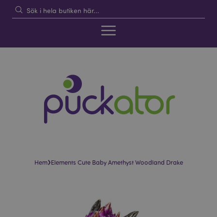
›
Hem
Elements Cute Baby Amethyst Woodland Drake
Hoppa
Hoppa
till
till
slutet
början
av
av