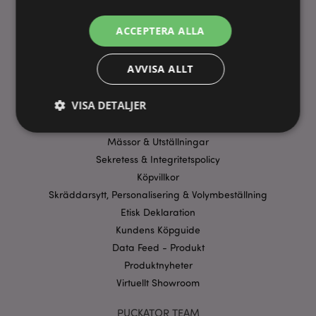
ANVÄNDBARA LÄNKAR
ACCEPTERA ALLA
FAQ
AVVISA ALLT
Frakt & Leverans
Homexpo Paris Showroom
VISA DETALJER
Betalning
Erbjudanden
Mässor & Utställningar
Sekretess & Integritetspolicy
Strikt nödvändigt
Prestanda
Inriktning
Köpvillkor
Funktioner
Skräddarsytt, Personalisering & Volymbeställning
Strikt nödvändiga cookies tillåter grundläggande
Etisk Deklaration
webbplatsfunktionalitet såsom användarinloggning
Kundens Köpguide
och kontohantering. Webbplatsen kan inte
användas korrekt utan strikt nödvändiga cookies.
Data Feed - Produkt
Provider
/
Produktnyheter
Namn
Utg
Domän
Virtuellt Showroom
CookieScriptConsent
1 må
CookieScript
.puckator.se
PUCKATOR TEAM