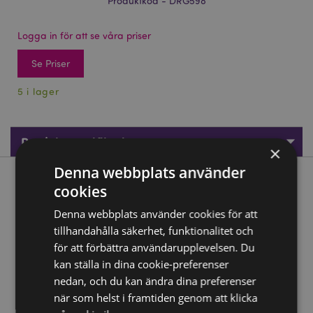
Produktkod - DRG598
Logga in för att se våra priser
Se Priser
5 i lager
Produktspecifikationer
×
Denna webbplats använder
Produktbeskrivning
cookies
Denna webbplats använder cookies för att
Elements Cute Baby Amethyst Woodland Drake
tillhandahålla säkerhet, funktionalitet och
Material:
Resin
för att förbättra användarupplevelsen. Du
kan ställa in dina cookie-preferenser
Produkt Resurser:
nedan, och du kan ändra dina preferenser
Vill du veta mer om hur du köper från Puckator?
Då
när som helst i framtiden genom att klicka
borde du läsa våran
Kundens Imformations Guide.