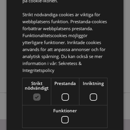
på cookie-ikonen.
Strikt nödvändiga cookies är viktiga för
Produktattribut
webbplatsens funktion. Prestanda-cookies
Mer
Höjd 11cm Bredd 9cm Djup 5.5cm
förbättrar webbplatsens prestanda.
Information
5055071512858
Funktionalitetscookies möjliggör
48
ytterligare funktioner. Inriktade cookies
0.230000
används för att anpassa annonser och för
analytisk spårning. Du kan också se mer
Nej
information i vår:
Sekretess &
Nej
Integritetspolicy
Nej
Elements
Strikt
Prestanda
Inriktning
nödvändigt
Funktioner