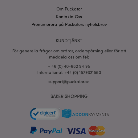
Om Puckator
Kontakta Oss
Prenumerera på Puckators nyhetsbrev
recently_viewed_product_previous
1 d
Adobe Inc.
www.puckator.se
KUNDTJÄNST
Googles
För generella frågor om ordrar, orderspårning eller för att
sekretesspolicy
searchReport-log
Sess
Adobe Inc.
meddela oss om fel;
www.puckator.se
+ 46 (0) 40-682 94 95
International: +44 (0) 1579321550
recently_compared_product_previous
1 d
Adobe Inc.
www.puckator.se
support@puckator.se
section_data_ids
1 d
Adobe Inc.
SÄKER SHOPPING
www.puckator.se
product_data_storage
1 d
Adobe Inc.
www.puckator.se