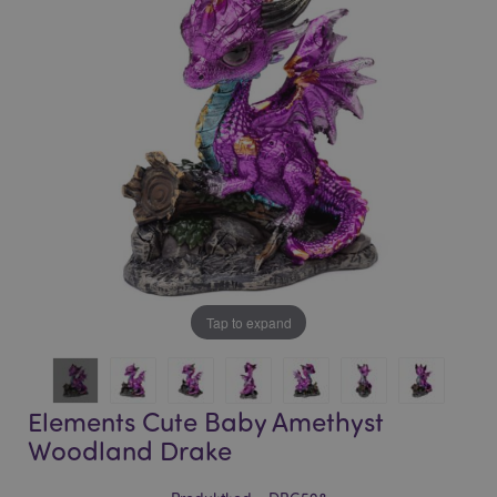
bildgalleriet
bildgalleriet
Tap to expand
Elements Cute Baby Amethyst
Woodland Drake