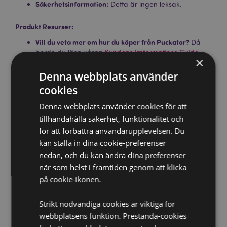
Säkerhetsinformation:
Detta är ingen leksak.
Produkt Resurser:
Vill du veta mer om hur du köper från Puckator?
Då
borde du läsa våran
Kundens Imformations Guide.
×
Batteri & Elekronikresurser:
Läs mer om viktiga
Denna webbplats använder
säkerhetsriktlinjer och tips för säker avfallshantering I
cookies
våra batteri- och elektronikresurser.
Klicka här
för mer
information.
Denna webbplats använder cookies för att
tillhandahålla säkerhet, funktionalitet och
Produktattribut
för att förbättra användarupplevelsen. Du
kan ställa in dina cookie-preferenser
Mer
Höjd 12cm Bredd 7cm Djup 6cm
nedan, och du kan ändra dina preferenser
Information
5055071755460
när som helst i framtiden genom att klicka
120
på cookie-ikonen.
0.088000
Nej
Strikt nödvändiga cookies är viktiga för
Nej
webbplatsens funktion. Prestanda-cookies