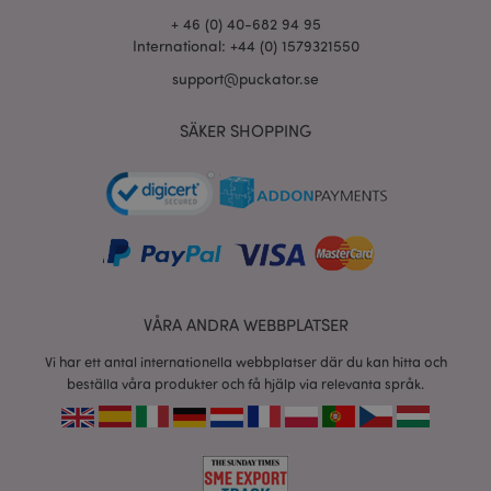
+ 46 (0) 40-682 94 95
International: +44 (0) 1579321550
X-Magento-Vary
1 dag
Adobe Inc.
tim
www.puckator.se
support@puckator.se
SÄKER SHOPPING
recently_viewed_product
1 d
Adobe Inc.
www.puckator.se
mage-cache-sessid
1 d
Adobe Inc.
VÅRA ANDRA WEBBPLATSER
www.puckator.se
Vi har ett antal internationella webbplatser där du kan hitta och
beställa våra produkter och få hjälp via relevanta språk.