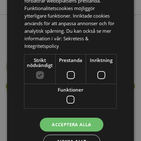
förbättrar webbplatsens prestanda.
Nej
Funktionalitetscookies möjliggör
ytterligare funktioner. Inriktade cookies
används för att anpassa annonser och för
analytisk spårning. Du kan också se mer
Mer från denna serie
information i vår:
Sekretess &
Integritetspolicy
Strikt
Prestanda
Inriktning
nödvändigt
Funktioner
ACCEPTERA ALLA