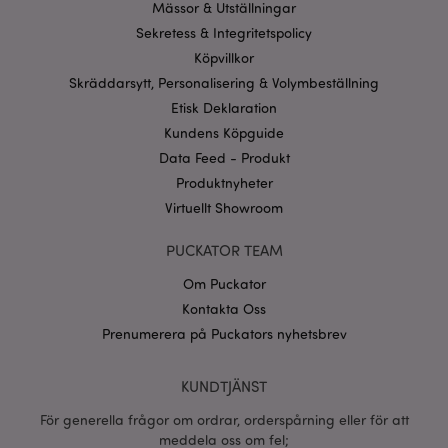
Mässor & Utställningar
recently_viewed_product_previous
1 d
Adobe Inc.
www.puckator.se
Sekretess & Integritetspolicy
Köpvillkor
Googles
sekretesspolicy
Skräddarsytt, Personalisering & Volymbeställning
searchReport-log
Sess
Adobe Inc.
www.puckator.se
Etisk Deklaration
Kundens Köpguide
recently_compared_product_previous
1 d
Adobe Inc.
www.puckator.se
Data Feed - Produkt
Produktnyheter
Virtuellt Showroom
section_data_ids
1 d
Adobe Inc.
www.puckator.se
PUCKATOR TEAM
Om Puckator
Kontakta Oss
product_data_storage
1 d
Adobe Inc.
www.puckator.se
Prenumerera på Puckators nyhetsbrev
KUNDTJÄNST
form_key
1 dag
Adobe Inc.
tim
.www.puckator.se
För generella frågor om ordrar, orderspårning eller för att
meddela oss om fel;