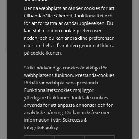
Denna webbplats använder cookies för att
Vegansk:
Ja
tillhandahålla säkerhet, funktionalitet och
Fri från Palmolja:
Ja
för att förbättra användarupplevelsen. Du
Plågerifri:
Ja
kan ställa in dina cookie-preferenser
CPNP:
UKCP-27871515/EU-4626703
nedan, och du kan ändra dina preferenser
när som helst i framtiden genom att klicka
Produkt Resurser:
på cookie-ikonen.
Vill du veta mer om hur du köper från Puckator?
Då
borde du läsa våran
Kundens Imformations Guide.
Strikt nödvändiga cookies är viktiga för
webbplatsens funktion. Prestanda-cookies
förbättrar webbplatsens prestanda.
Funktionalitetscookies möjliggör
ytterligare funktioner. Inriktade cookies
används för att anpassa annonser och för
analytisk spårning. Du kan också se mer
information i vår:
Sekretess &
Produktattribut
Integritetspolicy
Mer
Höjd 13cm Bredd 5cm Djup 3.5cm
Information
5055071783289