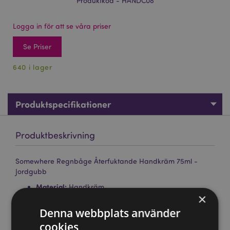
Produktkod - HANDC08
Logga in för att se våra priser
Se Priser
640 i lager
Produktspecifikationer
Produktbeskrivning
Somewhere Regnbåge Återfuktande Handkräm 75ml -
Jordgubb
Material:
Handkräm
×
Dofter:
Jordgubb
Denna webbplats använder
Ingredienser:
Fullständiga ingredienser kan ses på
cookies
produktförpackningen.