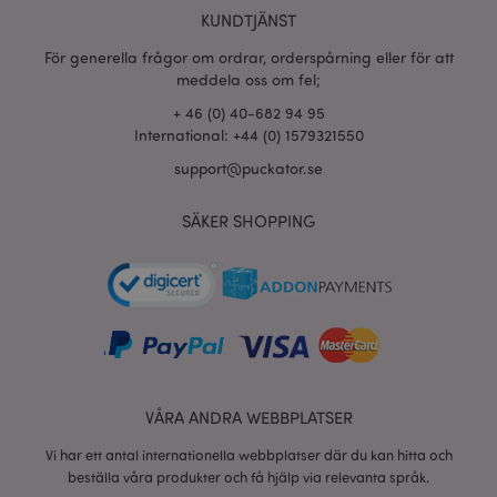
KUNDTJÄNST
section_data_ids
1 d
Adobe Inc.
www.puckator.se
För generella frågor om ordrar, orderspårning eller för att
meddela oss om fel;
+ 46 (0) 40-682 94 95
International: +44 (0) 1579321550
product_data_storage
1 d
Adobe Inc.
www.puckator.se
support@puckator.se
SÄKER SHOPPING
form_key
1 dag
Adobe Inc.
tim
.www.puckator.se
X-Magento-Vary
1 dag
Adobe Inc.
tim
www.puckator.se
VÅRA ANDRA WEBBPLATSER
Vi har ett antal internationella webbplatser där du kan hitta och
beställa våra produkter och få hjälp via relevanta språk.