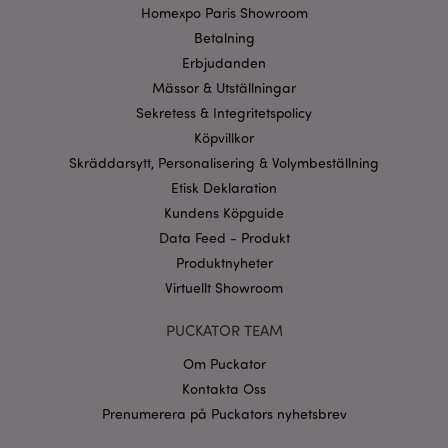
Homexpo Paris Showroom
Strikt nödvändiga cookies tillåter grundläggande
webbplatsfunktionalitet såsom användarinloggning
Betalning
och kontohantering. Webbplatsen kan inte
användas korrekt utan strikt nödvändiga cookies.
Erbjudanden
Mässor & Utställningar
Provider
/
Namn
Utg
Domän
Sekretess & Integritetspolicy
CookieScriptConsent
1 må
Köpvillkor
CookieScript
.puckator.se
Skräddarsytt, Personalisering & Volymbeställning
Etisk Deklaration
Kundens Köpguide
Data Feed - Produkt
Produktnyheter
recently_viewed_product_previous
1 d
Adobe Inc.
Virtuellt Showroom
www.puckator.se
Googles
PUCKATOR TEAM
sekretesspolicy
searchReport-log
Sess
Adobe Inc.
Om Puckator
www.puckator.se
Kontakta Oss
recently_compared_product_previous
1 d
Adobe Inc.
Prenumerera på Puckators nyhetsbrev
www.puckator.se