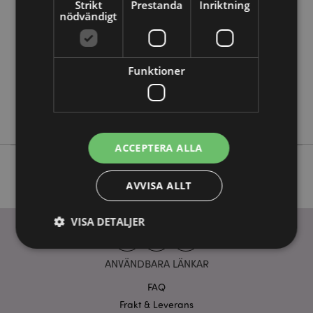
Strikt
Prestanda
Inriktning
nödvändigt
192
0.112000
Ja
Funktioner
Nej
Nej
Rainbow Regnbåge
ACCEPTERA ALLA
AVVISA ALLT
VISA DETALJER
ANVÄNDBARA LÄNKAR
Strikt nödvändigt
Prestanda
Inriktning
FAQ
Funktioner
Frakt & Leverans