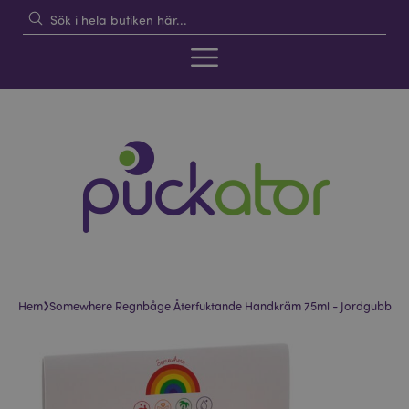
›
Hem
Somewhere Regnbåge Återfuktande Handkräm 75ml - Jordgubb
Hoppa
Hoppa
till
till
slutet
början
av
av