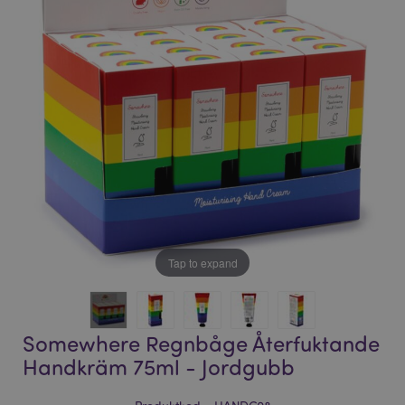
bildgalleriet
bildgalleriet
Tap to expand
Somewhere Regnbåge Återfuktande
Handkräm 75ml - Jordgubb