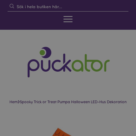
›
Hem
Spooky Trick or Treat Pumpa Halloween LED-Hus Dekoration
Hoppa
Hoppa
till
till
slutet
början
av
av