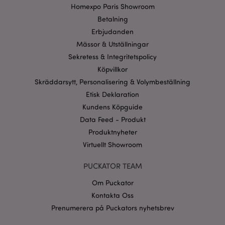
Homexpo Paris Showroom
Strikt nödvändiga cookies tillåter grundläggande
webbplatsfunktionalitet såsom användarinloggning
Betalning
och kontohantering. Webbplatsen kan inte
användas korrekt utan strikt nödvändiga cookies.
Erbjudanden
Mässor & Utställningar
Provider
/
Namn
Utg
Domän
Sekretess & Integritetspolicy
CookieScriptConsent
1 må
Köpvillkor
CookieScript
.puckator.se
Skräddarsytt, Personalisering & Volymbeställning
Etisk Deklaration
Kundens Köpguide
Data Feed - Produkt
Produktnyheter
recently_viewed_product_previous
1 d
Adobe Inc.
Virtuellt Showroom
www.puckator.se
Googles
PUCKATOR TEAM
sekretesspolicy
searchReport-log
Sess
Adobe Inc.
Om Puckator
www.puckator.se
Kontakta Oss
recently_compared_product_previous
1 d
Adobe Inc.
Prenumerera på Puckators nyhetsbrev
www.puckator.se