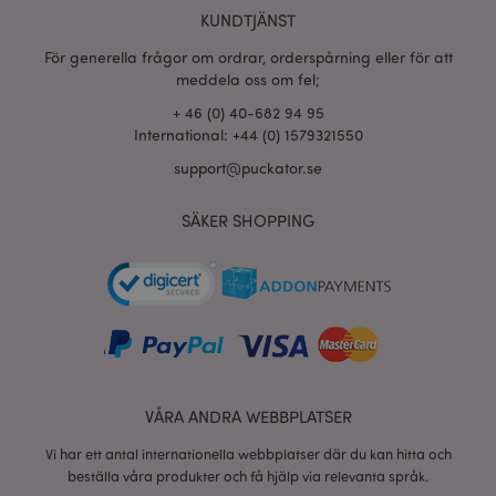
KUNDTJÄNST
section_data_ids
1 d
Adobe Inc.
www.puckator.se
För generella frågor om ordrar, orderspårning eller för att
meddela oss om fel;
+ 46 (0) 40-682 94 95
International: +44 (0) 1579321550
product_data_storage
1 d
Adobe Inc.
www.puckator.se
support@puckator.se
SÄKER SHOPPING
form_key
1 dag
Adobe Inc.
tim
.www.puckator.se
X-Magento-Vary
1 dag
Adobe Inc.
tim
www.puckator.se
VÅRA ANDRA WEBBPLATSER
Vi har ett antal internationella webbplatser där du kan hitta och
beställa våra produkter och få hjälp via relevanta språk.