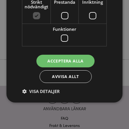
Strikt
Prestanda
Inriktning
Information
nödvändigt
5055071515187
48
0.079000
Funktioner
Nej
Nej
Nej
ACCEPTERA ALLA
AVVISA ALLT
VISA DETALJER
ANVÄNDBARA LÄNKAR
Strikt nödvändigt
Prestanda
Inriktning
FAQ
Funktioner
Frakt & Leverans