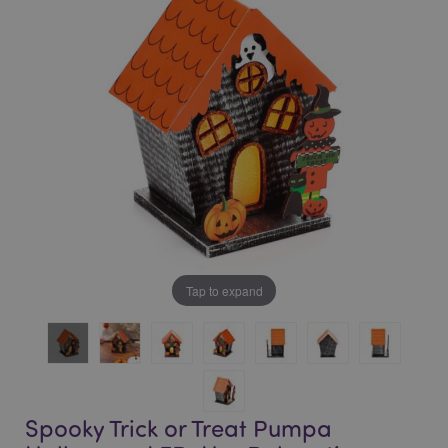
bildgalleriet
bildgalleriet
Tap to expand
Spooky Trick or Treat Pumpa