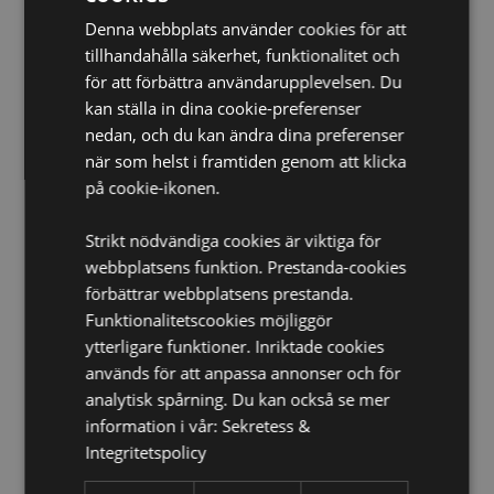
Batteri inkluderat:
Ja
Denna webbplats använder cookies för att
tillhandahålla säkerhet, funktionalitet och
Säsong/Högtid:
Halloween
för att förbättra användarupplevelsen. Du
kan ställa in dina cookie-preferenser
Produkt Resurser:
nedan, och du kan ändra dina preferenser
Vill du veta mer om hur du köper från Puckator?
Då
när som helst i framtiden genom att klicka
borde du läsa våran
Kundens Imformations Guide.
på cookie-ikonen.
Batteri & Elekronikresurser:
Läs mer om viktiga
säkerhetsriktlinjer och tips för säker avfallshantering I
Strikt nödvändiga cookies är viktiga för
våra batteri- och elektronikresurser.
Klicka här
för mer
information.
webbplatsens funktion. Prestanda-cookies
förbättrar webbplatsens prestanda.
Funktionalitetscookies möjliggör
ytterligare funktioner. Inriktade cookies
används för att anpassa annonser och för
analytisk spårning. Du kan också se mer
information i vår:
Sekretess &
Integritetspolicy
Produktattribut
Mer
Höjd 11cm Bredd 9.5cm Djup 7cm