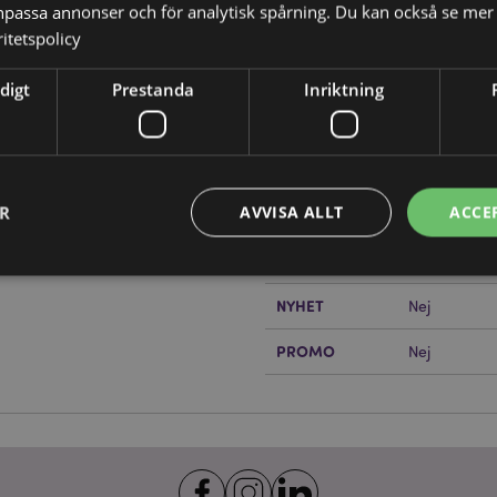
npassa annonser och för analytisk spårning. Du kan också se mer 
Produktattribut
itetspolicy
Mer
Mått
Höjd 0.5cm 
digt
Prestanda
Inriktning
Information
er
Streckkod
5055071798
Kartong Mängd
312
ER
AVVISA ALLT
ACCE
Vikt (kg)
0.041000
?
Då borde du läsa våran
PÅ REA
Ja
NYHET
Nej
Strikt nödvändigt
Prestanda
Inriktning
Funktioner
PROMO
Nej
okies tillåter grundläggande webbplatsfunktionalitet såsom användarinloggning och k
 användas korrekt utan strikt nödvändiga cookies.
Provider
/
Utgång
Beskrivning
Domän
nt
1 månad
Cookie-Script.com-tjänsten an
CookieScript
för att komma ihåg dina samtyck
.puckator.se
cookies. Cookie-Script.com-co