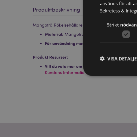
används för att a
Produktbeskrivning
Sekretess & Integr
Strikt nödvän
Mangoträ Rökelsehållare för Stickor med Stjälkmönst
Material:
Mangoträ
För användning med:
Rökelsestickor
Produkt Resurser:
VISA DETALJ
Vill du veta mer om hur du köper från Puckator
Kundens Imformations Guide.
Strikt nödvändiga co
Webbplatsen kan inte
Namn
CookieScriptConse