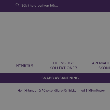
LICENSER &
AROMATE
NYHETER
KOLLEKTIONER
SKÖN
SNABB AVSÄNDNING
›
Hem
Mangoträ Rökelsehållare för Stickor med Stjälkmönster
Hoppa
Hoppa
till
till
slutet
början