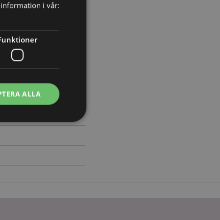
information i vår:
Längd 25.5cm Djup 3.5cm
Funktioner
610
PTERA ALLA
ontohantering.
vänder denna cookie
esinställningar för
okiebannern måste