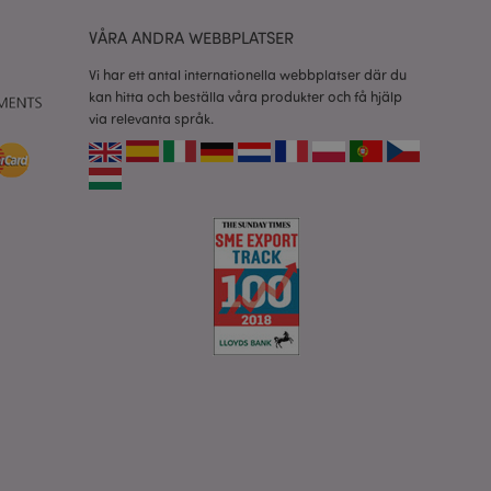
VÅRA ANDRA WEBBPLATSER
isade produkter för
Vi har ett antal internationella webbplatser där du
 information om
kan hitta och beställa våra produkter och få hjälp
via relevanta språk.
e jämförda
relaterad till
tt visa önskelista,
data relaterade till
kter.
nderlätta cachning
 sidor laddas
 av Magento 2-
sionen av en sida
r ändrats. Det
mma sida lagras i
isade produkter för