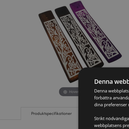
av
av
bildgalleriet
bildgalleriet
Denna webb
Denna webbplats a
Hover to zoom
förbättra använda
dina preferenser 
Produktspecifikationer
Strikt nödvändiga
webbplatsens pres