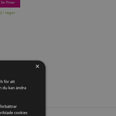
Se Priser
2 i lager
×
h för att
ch du kan ändra
förbättrar
nriktade cookies