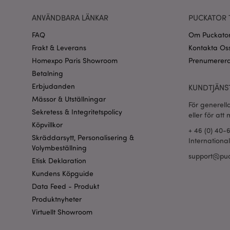
ANVÄNDBARA LÄNKAR
PUCKATOR 
recently_viewed_pr
FAQ
Om Puckato
Go
searchReport-log
Frakt & Leverans
Kontakta Os
Homexpo Paris Showroom
Prenumerera
recently_compared
Betalning
Erbjudanden
KUNDTJÄNS
section_data_ids
Mässor & Utställningar
För generell
Sekretess & Integritetspolicy
eller för att
product_data_stora
Köpvillkor
+ 46 (0) 40-
Skräddarsytt, Personalisering &
form_key
Internationa
Volymbeställning
support@puc
Etisk Deklaration
X-Magento-Vary
Kundens Köpguide
Data Feed - Produkt
Produktnyheter
Virtuellt Showroom
recently_viewed_pr