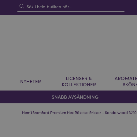
LICENSER &
AROMATE
NYHETER
KOLLEKTIONER
SKÖN
SNABB AVSÄNDNING
›
Hem
Stamford Premium Hex Rökelse Stickor - Sandalwood 3710
Hoppa
Hoppa
till
till
slutet
början