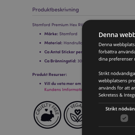
Produktbeskrivning
Stamford Premium Hex Rökelse Stickor - Sandalwood
Denna webb
Märke:
Stamford
Material:
Handrullad rökelse i toppkvalitet, res
Denna webbplats a
förbättra använda
Ca Antal Stickor per Förpackning:
20 stickor
dina preferenser 
Ca Bränningstid:
30 Minuter
Strikt nödvändiga
Produkt Resurser:
webbplatsens pres
Vill du veta mer om hur du köper från Puckator
används för att a
Kundens Imformations Guide.
Sekretess & Integr
Strikt nödvän