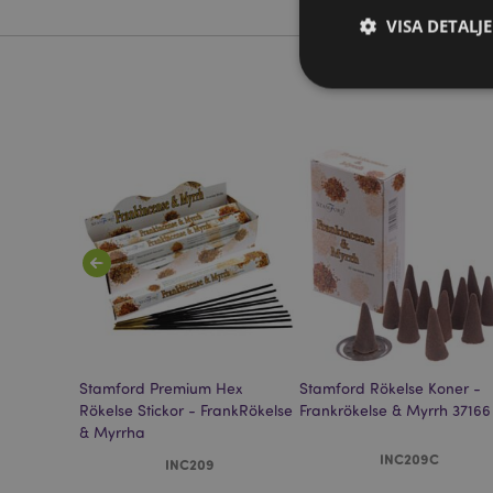
VISA DETALJ
Strikt nödvändiga co
Webbplatsen kan inte
Namn
CookieScriptConse
recently_viewed_pr
oner -
Stamford Premium Hex
Stamford Rökelse Koner -
Go
searchReport-log
Rökelse Stickor - FrankRökelse
Frankrökelse & Myrrh 37166
& Myrrha
recently_compared
INC209C
INC209