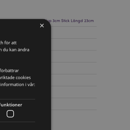
 Höjd 24cm Bredd 3cm Djup 3cm Stick Längd 23cm
×
74
h för att
ch du kan ändra
förbättrar
nriktade cookies
information i vår:
Funktioner