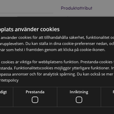
Produktattribut
Mer
Mått
Förpackning
Information
 37107
plats använder cookies
Streckkod
50286913810
in och växtmaterial.
nvänder cookies för att tillhandahålla säkerhet, funktionalitet oc
Kartong Mängd
288
rupplevelsen. Du kan ställa in dina cookie-preferenser nedan, o
Vikt (kg)
när som helst i framtiden genom att klicka på cookie-ikonen.
0.046000
PÅ REA
Nej
 cookies är viktiga för webbplatsens funktion. Prestanda-cookies 
tanda. Funktionalitetscookies möjliggör ytterligare funktioner. I
NYHET
?
Nej
Då borde du läsa våran
npassa annonser och för analytisk spårning. Du kan också se mer 
itetspolicy
PROMO
Nej
Varumärke
Stamford
digt
Prestanda
Inriktning