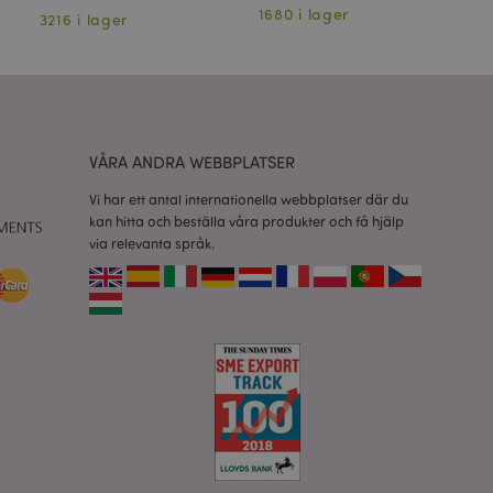
relaterad till
1680 i lager
3216 i lager
63
tt visa önskelista,
data relaterade till
kter.
nderlätta cachning
 sidor laddas
VÅRA ANDRA WEBBPLATSER
 av Magento 2-
sionen av en sida
Vi har ett antal internationella webbplatser där du
r ändrats. Det
kan hitta och beställa våra produkter och få hjälp
mma sida lagras i
via relevanta språk.
isade produkter för
rensning av lokal
t av backend-
atören upp lokal
e till sant.
 nödvändig cookie
fte att
ner baserat på PHP-
ntifierare som
bler för