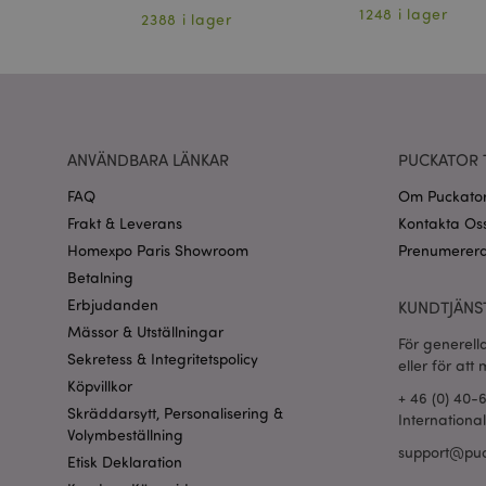
section_data_ids
er
1248 i lager
2388 i lager
product_data_stora
form_key
ANVÄNDBARA LÄNKAR
PUCKATOR 
X-Magento-Vary
FAQ
Om Puckato
Frakt & Leverans
Kontakta Os
Homexpo Paris Showroom
Prenumerera
recently_viewed_pr
Betalning
Erbjudanden
KUNDTJÄNS
mage-cache-sessid
Mässor & Utställningar
För generell
Sekretess & Integritetspolicy
eller för att
Köpvillkor
_GRECAPTCHA
+ 46 (0) 40-
Skräddarsytt, Personalisering &
Internationa
Volymbeställning
support@puc
PHPSESSID
Etisk Deklaration