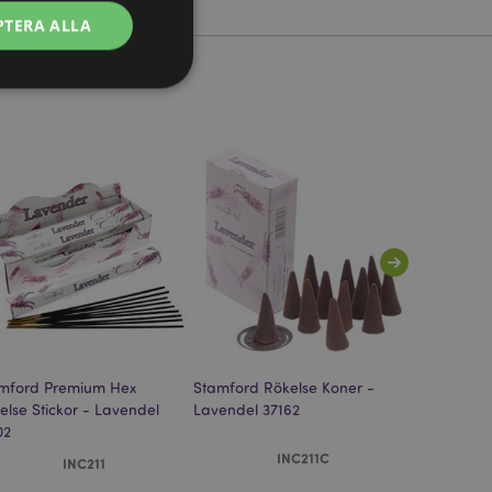
PTERA ALLA
ontohantering.
vänder denna cookie
esinställningar för
okiebannern måste
isade produkter för
mford Premium Hex
Stamford Rökelse Koner -
Stamford 
 information om
else Stickor - Lavendel
Lavendel 37162
Rökelse Sti
02
37103
e jämförda
INC211C
INC211