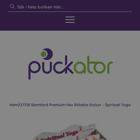
›
Hem
37518 Stamford Premium Hex Rökelse Stickor - Spiritual Yoga
Hoppa
Hoppa
till
till
slutet
början
av
av