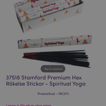
bildgalleriet
bildgalleriet
Tap to expand
37518 Stamford Premium Hex
Rökelse Stickor - Spiritual Yoga
Produktkod - INC373
Logga in för att se våra priser