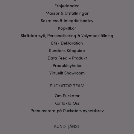
Erbjudanden
recently_viewed_product_previous
1 d
Adobe Inc.
Mässor & Utställningar
www.puckator.se
Sekretess & Integritetspolicy
Googles
Köpvillkor
sekretesspolicy
searchReport-log
Sess
Adobe Inc.
www.puckator.se
Skräddarsytt, Personalisering & Volymbeställning
Etisk Deklaration
recently_compared_product_previous
1 d
Adobe Inc.
Kundens Köpguide
www.puckator.se
Data Feed - Produkt
Produktnyheter
section_data_ids
1 d
Adobe Inc.
Virtuellt Showroom
www.puckator.se
PUCKATOR TEAM
Om Puckator
product_data_storage
1 d
Adobe Inc.
Kontakta Oss
www.puckator.se
Prenumerera på Puckators nyhetsbrev
form_key
1 dag
Adobe Inc.
KUNDTJÄNST
tim
.www.puckator.se