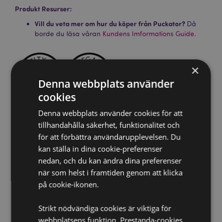
Produkt Resurser:
Vill du veta mer om hur du köper från Puckator?
Då
borde du läsa våran
Kundens Imformations Guide.
×
Denna webbplats använder
cookies
Denna webbplats använder cookies för att
Produktattribut
tillhandahålla säkerhet, funktionalitet och
för att förbättra användarupplevelsen. Du
Mer
Förpackning Höjd 24cm Bredd 3cm Djup 3cm Stick
Information
Längd 23cm
kan ställa in dina cookie-preferenser
nedan, och du kan ändra dina preferenser
5028691385188
när som helst i framtiden genom att klicka
288
på cookie-ikonen.
0.054000
Nej
Strikt nödvändiga cookies är viktiga för
Nej
webbplatsens funktion. Prestanda-cookies