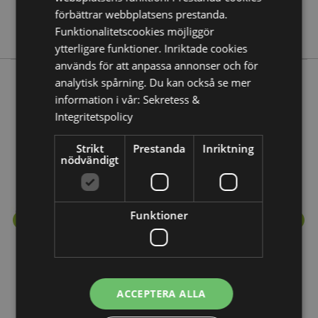
Nej
förbättrar webbplatsens prestanda.
Stamford
Funktionalitetscookies möjliggör
ytterligare funktioner. Inriktade cookies
används för att anpassa annonser och för
analytisk spårning. Du kan också se mer
information i vår:
Sekretess &
Mer från denna serie
Integritetspolicy
Strikt
Prestanda
Inriktning
nödvändigt
Funktioner
ACCEPTERA ALLA