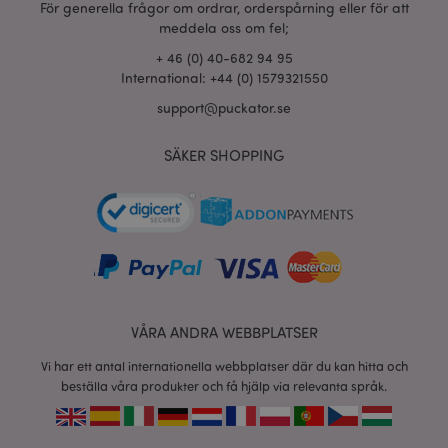
För generella frågor om ordrar, orderspårning eller för att
meddela oss om fel;
+ 46 (0) 40-682 94 95
X-Magento-Vary
1 dag
Adobe Inc.
International: +44 (0) 1579321550
tim
www.puckator.se
support@puckator.se
SÄKER SHOPPING
recently_viewed_product
1 d
Adobe Inc.
www.puckator.se
mage-cache-sessid
1 d
Adobe Inc.
www.puckator.se
VÅRA ANDRA WEBBPLATSER
Vi har ett antal internationella webbplatser där du kan hitta och
beställa våra produkter och få hjälp via relevanta språk.