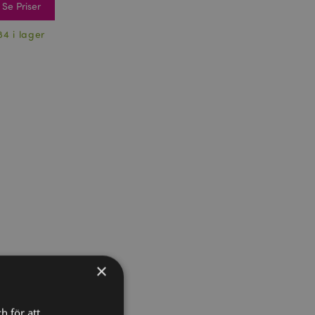
Se Priser
84 i lager
×
h för att