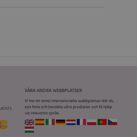
ontohantering.
vänder denna cookie
esinställningar för
okiebannern måste
isade produkter för
 information om
e jämförda
VÅRA ANDRA WEBBPLATSER
relaterad till
tt visa önskelista,
Vi har ett antal internationella webbplatser där du
kan hitta och beställa våra produkter och få hjälp
data relaterade till
via relevanta språk.
kter.
nderlätta cachning
 sidor laddas