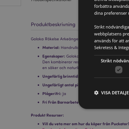
förbättra använda
dina preferenser 
Produktbeskrivning
Strikt nödvändiga
webbplatsens pres
Goloka Rökelse Arkeängeln Chamuel
används för att a
Sekretess & Integr
Material:
Handrullade Rökelser
Egenskaper:
Goloka rökelse är en bästsäljande
Strikt nödvän
Den kombinerar resin och oljor med blommor, h
en säker och naturlig rökelse som passar perfe
Ungefärlig brinntid:
30 Minuter
Ungefärligt antal pinnar per förpackning:
12
VISA DETALJ
Plågerifri:
Ja
Fri Från Barnarbete:
Ja
Produkt Resurser:
Vill du veta mer om hur du köper från Puckator