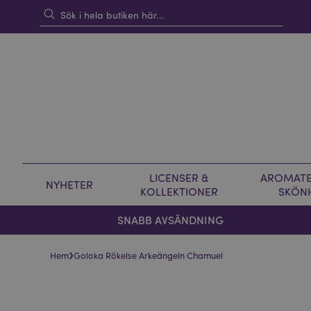
LICENSER &
AROMATE
NYHETER
KOLLEKTIONER
SKÖN
SNABB AVSÄNDNING
›
Hem
Goloka Rökelse Arkeängeln Chamuel
Hoppa
Hoppa
till
till
slutet
början