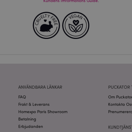
Kundens Imformations Guide.
Strikt nödvändiga co
Webbplatsen kan inte
Namn
CookieScriptConse
recently_viewed_pr
Go
searchReport-log
recently_compared
ANVÄNDBARA LÄNKAR
PUCKATOR 
section_data_ids
FAQ
Om Puckato
Frakt & Leverans
Kontakta Os
product_data_stora
Homexpo Paris Showroom
Prenumerera
Betalning
form_key
Erbjudanden
KUNDTJÄNS