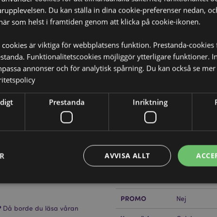
rupplevelsen. Du kan ställa in dina cookie-preferenser nedan, o
när som helst i framtiden genom att klicka på cookie-ikonen.
Produktattribut
 cookies är viktiga för webbplatsens funktion. Prestanda-cookies 
Mer
tanda. Funktionalitetscookies möjliggör ytterligare funktioner. I
Mått
Förpackning 
Information
npassa annonser och för analytisk spårning. Du kan också se mer 
20cm
itetspolicy
Streckkod
89060514318
 handrullad rökelse från Indien.
digt
Prestanda
Inriktning
onung och örter för att skapa
Kartong
600
kt för avkoppling och meditation.
Mängd
Vikt (kg)
0.035000
ER
AVVISA ALLT
ACCE
PÅ REA
Nej
NYHET
Nej
PROMO
Nej
Strikt nödvändigt
Prestanda
Inriktning
Funktioner
?
Då borde du läsa våran