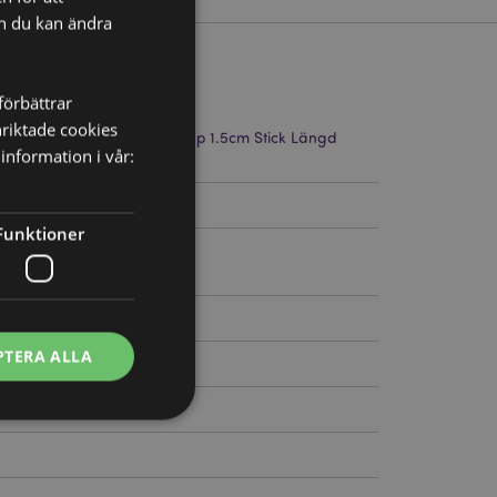
ch du kan ändra
förbättrar
nriktade cookies
Höjd 22.5cm Bredd 5cm Djup 1.5cm Stick Längd
information i vår:
05
Funktioner
PTERA ALLA