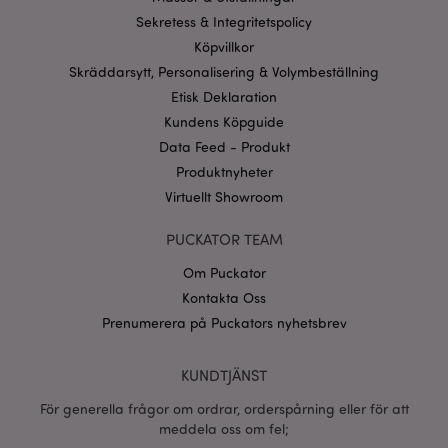
användas korrekt utan strikt nödvändiga cookies.
Sekretess & Integritetspolicy
Köpvillkor
Provider
/
Namn
Utg
Domän
Skräddarsytt, Personalisering & Volymbeställning
CookieScriptConsent
1 må
CookieScript
Etisk Deklaration
.puckator.se
Kundens Köpguide
Data Feed - Produkt
Produktnyheter
Virtuellt Showroom
recently_viewed_product_previous
1 d
Adobe Inc.
PUCKATOR TEAM
www.puckator.se
Om Puckator
Googles
sekretesspolicy
Kontakta Oss
searchReport-log
Sess
Adobe Inc.
www.puckator.se
Prenumerera på Puckators nyhetsbrev
recently_compared_product_previous
1 d
Adobe Inc.
KUNDTJÄNST
www.puckator.se
För generella frågor om ordrar, orderspårning eller för att
meddela oss om fel;
section_data_ids
1 d
Adobe Inc.
www.puckator.se