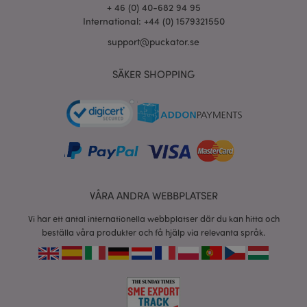
+ 46 (0) 40-682 94 95
International: +44 (0) 1579321550
support@puckator.se
product_data_storage
1 d
Adobe Inc.
www.puckator.se
SÄKER SHOPPING
form_key
1 dag
Adobe Inc.
tim
.www.puckator.se
X-Magento-Vary
1 dag
Adobe Inc.
tim
www.puckator.se
VÅRA ANDRA WEBBPLATSER
Vi har ett antal internationella webbplatser där du kan hitta och
beställa våra produkter och få hjälp via relevanta språk.
recently_viewed_product
1 d
Adobe Inc.