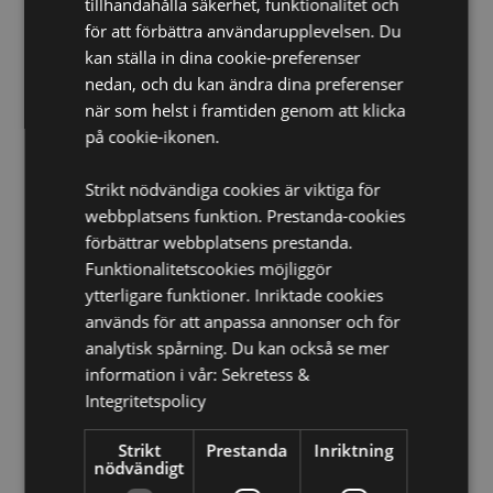
tillhandahålla säkerhet, funktionalitet och
Ca Bränningstid:
30 Minuter
för att förbättra användarupplevelsen. Du
Produkt Resurser:
kan ställa in dina cookie-preferenser
nedan, och du kan ändra dina preferenser
Vill du veta mer om hur du köper från Puckator?
Då
när som helst i framtiden genom att klicka
borde du läsa våran
Kundens Imformations Guide.
på cookie-ikonen.
Strikt nödvändiga cookies är viktiga för
webbplatsens funktion. Prestanda-cookies
förbättrar webbplatsens prestanda.
Funktionalitetscookies möjliggör
ytterligare funktioner. Inriktade cookies
Produktattribut
används för att anpassa annonser och för
Mer
Förpackning Höjd 22cm Bredd 4cm Djup 2cm Stick
analytisk spårning. Du kan också se mer
Information
Längd 20cm
information i vår:
Sekretess &
8904234405384
Integritetspolicy
600
Strikt
Prestanda
Inriktning
0.036000
nödvändigt
Nej