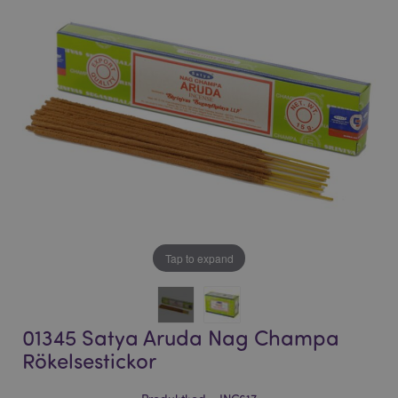
bildgalleriet
bildgalleriet
Tap to expand
01345 Satya Aruda Nag Champa
Rökelsestickor