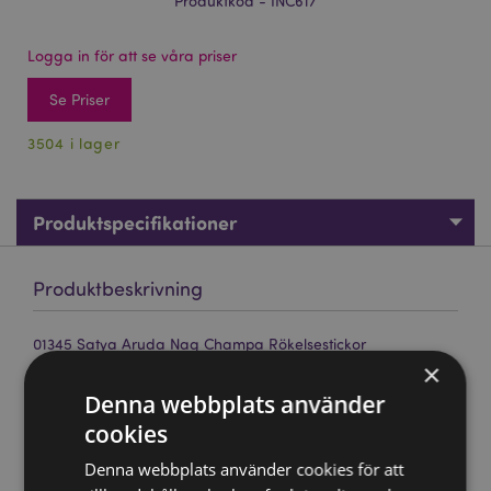
Produktkod - INC617
Logga in för att se våra priser
Se Priser
3504 i lager
Produktspecifikationer
Produktbeskrivning
01345 Satya Aruda Nag Champa Rökelsestickor
×
Märke:
Satya
Denna webbplats använder
Material:
Handrullad rökelse i toppkvalitet, resin och
cookies
växtmaterial.
Ca Antal Stickor per Förpackning:
12 stickor
Denna webbplats använder cookies för att