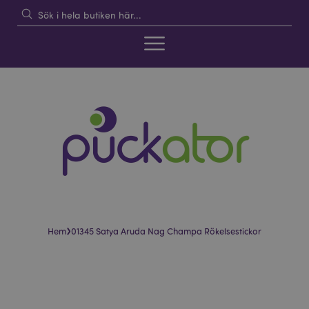
›
Hem
01345 Satya Aruda Nag Champa Rökelsestickor
Hoppa
Hoppa
till
till
slutet
början
av
av