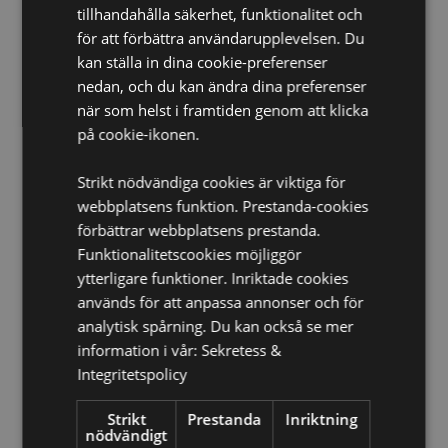
tillhandahålla säkerhet, funktionalitet och
Ca Bränningstid:
30 Minuter
för att förbättra användarupplevelsen. Du
kan ställa in dina cookie-preferenser
Produkt Resurser:
nedan, och du kan ändra dina preferenser
Vill du veta mer om hur du köper från Puckator?
Då
när som helst i framtiden genom att klicka
borde du läsa våran
Kundens Imformations Guide.
på cookie-ikonen.
Strikt nödvändiga cookies är viktiga för
webbplatsens funktion. Prestanda-cookies
förbättrar webbplatsens prestanda.
Funktionalitetscookies möjliggör
ytterligare funktioner. Inriktade cookies
Produktattribut
används för att anpassa annonser och för
analytisk spårning. Du kan också se mer
Mer
Förpackning Höjd 22cm Bredd 4cm Djup 2cm Stick
Information
Längd 20cm
information i vår:
Sekretess &
Integritetspolicy
8904234405667
360
Strikt
Prestanda
Inriktning
0.036000
nödvändigt