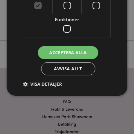
Nej
Nej
Nej
Funktioner
Satya
ACCEPTERA ALLA
AVVISA ALLT
VISA DETALJER
ANVÄNDBARA LÄNKAR
FAQ
Strikt nödvändigt
Prestanda
Inriktning
Frakt & Leverans
Homexpo Paris Showroom
Funktioner
Betalning
Strikt nödvändiga cookies tillåter grundläggande
Erbjudanden
webbplatsfunktionalitet såsom användarinloggning