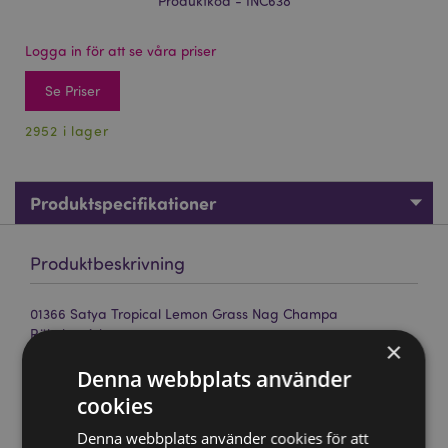
Produktkod - INC638
Logga in för att se våra priser
Se Priser
2952 i lager
Produktspecifikationer
Produktbeskrivning
01366 Satya Tropical Lemon Grass Nag Champa
Rökelsestickor
×
Märke:
Satya
Denna webbplats använder
Material:
Handrullad rökelse i toppkvalitet, resin och
cookies
växtmaterial.
Denna webbplats använder cookies för att
Ca Antal Stickor per Förpackning:
12 stickor