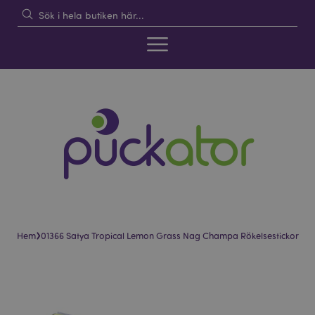
›
Hem
01366 Satya Tropical Lemon Grass Nag Champa Rökelsestickor
Hoppa
Hoppa
till
till
slutet
början
av
av