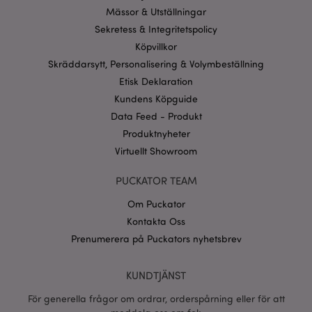
och kontohantering. Webbplatsen kan inte
Mässor & Utställningar
användas korrekt utan strikt nödvändiga cookies.
Sekretess & Integritetspolicy
Provider
/
Namn
Utg
Köpvillkor
Domän
Skräddarsytt, Personalisering & Volymbeställning
CookieScriptConsent
1 må
CookieScript
Etisk Deklaration
.puckator.se
Kundens Köpguide
Data Feed - Produkt
Produktnyheter
Virtuellt Showroom
recently_viewed_product_previous
1 d
Adobe Inc.
www.puckator.se
PUCKATOR TEAM
Googles
Om Puckator
sekretesspolicy
searchReport-log
Sess
Adobe Inc.
Kontakta Oss
www.puckator.se
Prenumerera på Puckators nyhetsbrev
recently_compared_product_previous
1 d
Adobe Inc.
www.puckator.se
KUNDTJÄNST
För generella frågor om ordrar, orderspårning eller för att
section_data_ids
1 d
Adobe Inc.