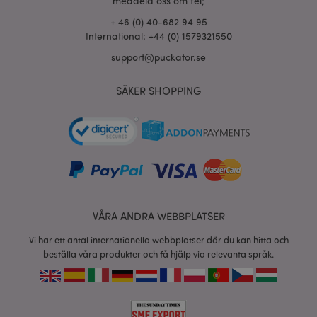
meddela oss om fel;
www.puckator.se
+ 46 (0) 40-682 94 95
International: +44 (0) 1579321550
support@puckator.se
product_data_storage
1 d
Adobe Inc.
www.puckator.se
SÄKER SHOPPING
form_key
1 dag
Adobe Inc.
tim
.www.puckator.se
X-Magento-Vary
1 dag
Adobe Inc.
tim
www.puckator.se
VÅRA ANDRA WEBBPLATSER
Vi har ett antal internationella webbplatser där du kan hitta och
beställa våra produkter och få hjälp via relevanta språk.
recently_viewed_product
1 d
Adobe Inc.