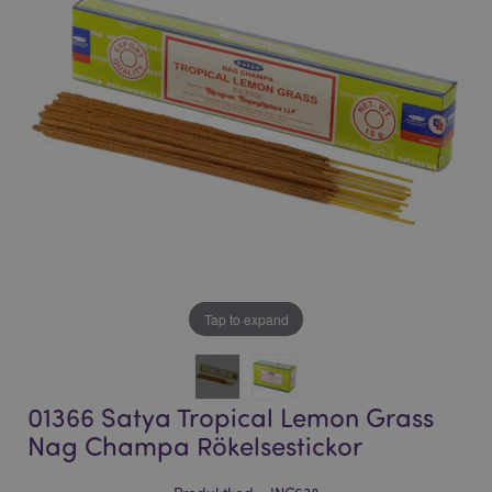
bildgalleriet
bildgalleriet
Tap to expand
01366 Satya Tropical Lemon Grass
Nag Champa Rökelsestickor