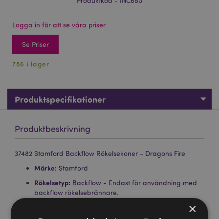
Produktkod - INC680
Logga in för att se våra priser
Se Priser
786 i lager
Produktspecifikationer
Produktbeskrivning
37482 Stamford Backflow Rökelsekoner - Dragons Fire
Märke:
Stamford
Rökelsetyp:
Backflow - Endast för användning med
backflow rökelsebrännare.
×
Ca Antal Koner per Förpackning:
12 Koner