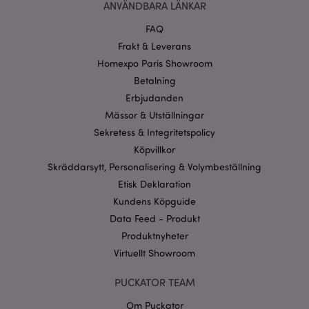
ANVÄNDBARA LÄNKAR
Funktioner
FAQ
Strikt nödvändiga cookies tillåter grundläggande
Frakt & Leverans
webbplatsfunktionalitet såsom användarinloggning
och kontohantering. Webbplatsen kan inte
Homexpo Paris Showroom
användas korrekt utan strikt nödvändiga cookies.
Betalning
Provider
/
Namn
Utg
Erbjudanden
Domän
Mässor & Utställningar
CookieScriptConsent
1 må
CookieScript
Sekretess & Integritetspolicy
.puckator.se
Köpvillkor
Skräddarsytt, Personalisering & Volymbeställning
Etisk Deklaration
Kundens Köpguide
Data Feed - Produkt
recently_viewed_product_previous
1 d
Adobe Inc.
www.puckator.se
Produktnyheter
Googles
Virtuellt Showroom
sekretesspolicy
searchReport-log
Sess
Adobe Inc.
www.puckator.se
PUCKATOR TEAM
Om Puckator
recently_compared_product_previous
1 d
Adobe Inc.