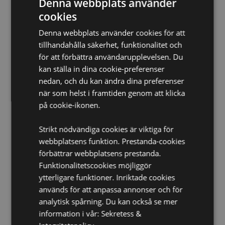
Denna webbplats använder
Ca Bränningstid:
30 Minuter
cookies
Produktinformation:
Backflow rökelse strömmar ner
genom en backflowbrännare och skapar en dimma
Denna webbplats använder cookies för att
runt produkten. När backflowrökelse bränns kan
tillhandahålla säkerhet, funktionalitet och
dimman den skapar lämna små rester på ytan
för att förbättra användarupplevelsen. Du
brännaren är placerad på. Detta är från naturliga
oljor och resiner i rökelsen och kan torkas bort med en
kan ställa in dina cookie-preferenser
fuktig trasa. Lämna aldrig tänd rökelse utan uppsikt
nedan, och du kan ändra dina preferenser
och placera alltid rökelsebrännare på en värmetät
när som helst i framtiden genom att klicka
yta.
på cookie-ikonen.
Produkt Resurser:
Strikt nödvändiga cookies är viktiga för
Vill du veta mer om hur du köper från Puckator?
Då
webbplatsens funktion. Prestanda-cookies
borde du läsa våran
Kundens Imformations Guide.
förbättrar webbplatsens prestanda.
Funktionalitetscookies möjliggör
ytterligare funktioner. Inriktade cookies
används för att anpassa annonser och för
analytisk spårning. Du kan också se mer
information i vår:
Sekretess &