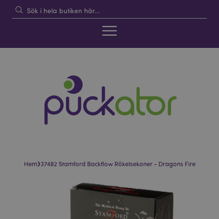
›
Hem
37482 Stamford Backflow Rökelsekoner - Dragons Fire
Hoppa
Hoppa
till
till
slutet
början
av
av