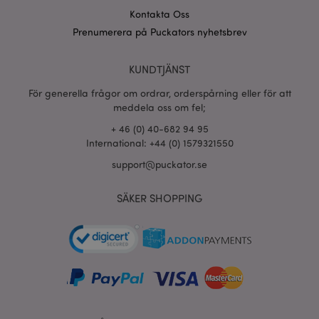
www.puckator.se
Kontakta Oss
Prenumerera på Puckators nyhetsbrev
section_data_ids
1 d
Adobe Inc.
www.puckator.se
KUNDTJÄNST
För generella frågor om ordrar, orderspårning eller för att
meddela oss om fel;
product_data_storage
1 d
Adobe Inc.
+ 46 (0) 40-682 94 95
www.puckator.se
International: +44 (0) 1579321550
support@puckator.se
form_key
1 dag
Adobe Inc.
tim
.www.puckator.se
SÄKER SHOPPING
X-Magento-Vary
1 dag
Adobe Inc.
tim
www.puckator.se