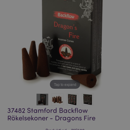
bildgalleriet
bildgalleriet
Tap to expand
37482 Stamford Backflow
Rökelsekoner - Dragons Fire